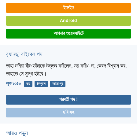
ইমেইল
Android
আপনার ওয়েবসাইটে
র‌্যানড্ম বাইবেল পদ
তাহা শুনিয়া যীশু তাঁহাকে উত্তর করিলেন, ভয় করিও না, কেবল বিশ্বাস কর,
তাহাতে সে সুস্থ হইবে।
লূক ৮:৫০
ভয়
বিশ্বাস
আরোগ্য
পরবর্তী পদ !
ছবি সহ
আরও পড়ুন