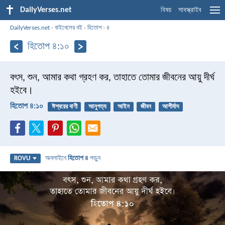
DailyVerses.net
বিষয়
সাবস্ক্রাইব
DailyVerses.net
›
বাইবেলের বই
›
হিতোপ
›
৪
হিতোপ ৪:১০
বৎস, শুন, আমার কথা গ্রহণ কর,
তাহাতে তোমার জীবনের আয়ু দীর্ঘ
হইবে।
হিতোপ ৪:১০
ঈশ্বরের বাণী
আনুগত্য
আইন
জীবন
আশীর্বাদ
অনলাইনে
হিতোপ ৪
পড়ুন
ROVU