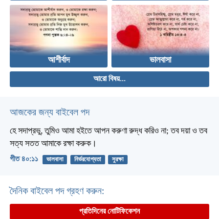
আশীর্বাদ
ভালবাসা
আরো বিষয়...
আজকের জন্য বাইবেল পদ
হে সদাপ্রভু, তুমিও আমা হইতে আপন করুণা রুদ্ধ করিও না;
তব দয়া ও তব
সত্য সতত আমাকে রক্ষা করুক।
গীত ৪০:১১
ভালবাসা
নির্ভরযোগ্যতা
সুরক্ষা
দৈনিক বাইবেল পদ গ্রহণ করুন:
প্রতিদিনের নোটিফিকেশন