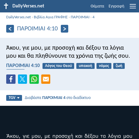
DailyVerses.net
Θέματα
Εγγραφή
DailyVerses.net
›
Βιβλία Αγια ΓΡΑΦΗΣ
›
ΠΑΡΟΙΜΙΑΙ
›
4
ΠΑΡΟΙΜΙΑΙ 4:10
Άκου, γιε μου, με προσοχή και δέξου τα λόγια
μου
και θα πληθύνουνε τα χρόνια της ζωής σου.
ΠΑΡΟΙΜΙΑΙ 4:10
Λόγος του Θεού
υπακοή
νόμος
ζωή
ευλογία
Διαβάστε
ΠΑΡΟΙΜΙΑΙ 4
στο διαδίκτυο
TGV