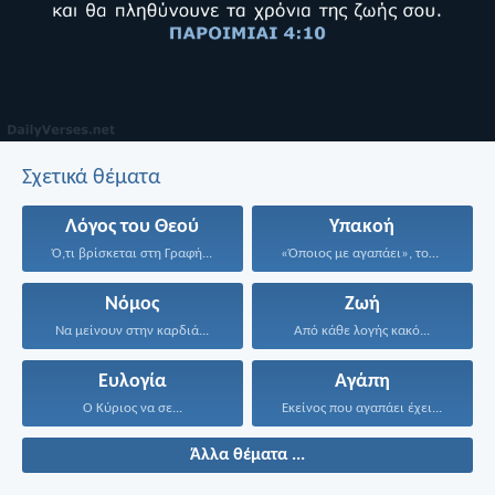
Σχετικά θέματα
Λόγος του Θεού
Υπακοή
Ό,τι βρίσκεται στη Γραφή...
«Όποιος με αγαπάει», του...
Νόμος
Ζωή
Να μείνουν στην καρδιά...
Από κάθε λογής κακό...
Ευλογία
Αγάπη
Ο Κύριος να σε...
Εκείνος που αγαπάει έχει...
Άλλα θέματα ...