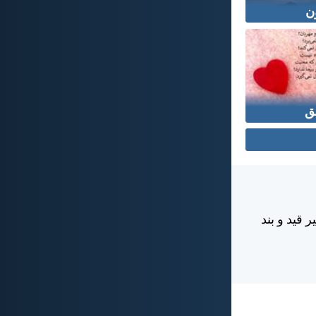
ن
ق
 قيد و بند