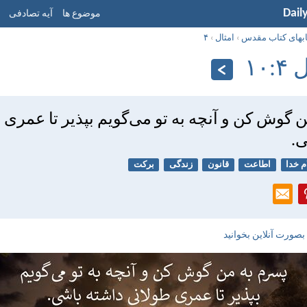
Dail
موضوع ها
آیه تصادفی
ابهای کتاب مقدس
›
امثال
›
۴
‏۱۰
 گوش كن و آنچه به تو می‌گويم بپذير تا عمری 
ی.
م خدا
اطاعت
قانون
زندگی
برکت
بصورت آنلاین بخوانید