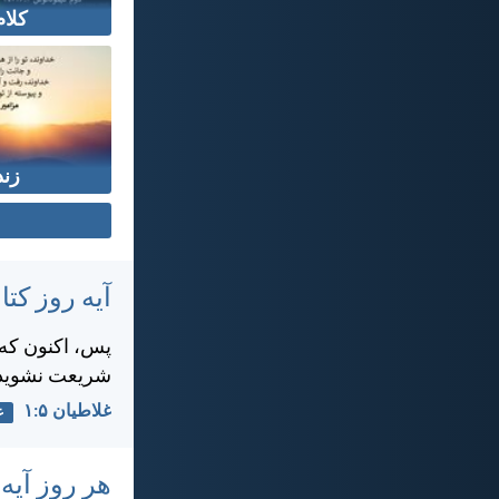
کلام
زن
آیه روز ک
پس، اكنون كه م
شريعت نشويد
غلاطيان ۵:‏۱
ع
هر روز آیه