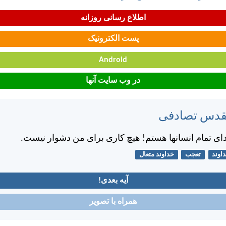
اطلاع رسانی روزانه
پست الکترونیک
Android
در وب سایت آنها
مقدس تصادفی
ای تمام انسانها هستم! هيچ كاری برای من دشوار نيست.
اوند
تعجب
خداوند متعال
آیه بعدی!
همراه با تصویر