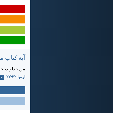
آیه کتاب 
من خداوند، خد
ارميا ۳۲:‏۲۷
خد