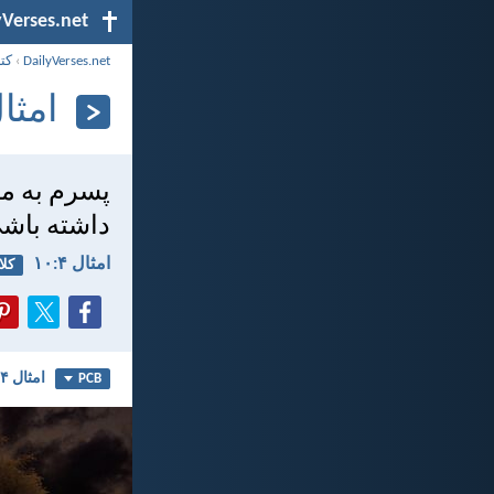
yVerses.net
DailyVerses.net
›
کت
امثال ۴:
پسرم به من
داشته باش
امثال ۴:‏۱۰
کلا
امثال ۴
PCB