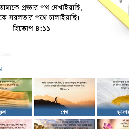
়
রজ্ঞা
শেখা
ন্যায়পর