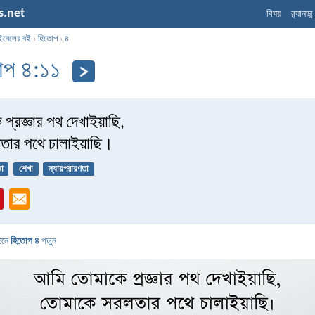
s.net
বিষয়
র‌্যানড্
ইবেলের বই
›
হিতোপ
›
৪
োপ ৪:১১
প্রজ্ঞার পথ দেখাইয়াছি,
তার পথে চালাইয়াছি।
ঞা
শেখা
ন্যায়পরায়ণতা
ইনে
হিতোপ ৪
পড়ুন