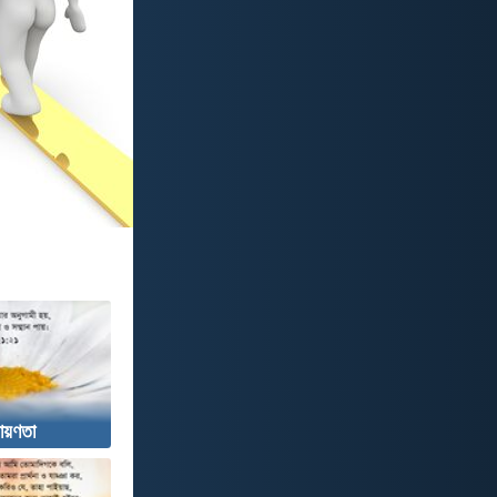
ায়ণতা