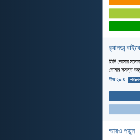
র‌্যানড্ম বাই
তিনি তোমার মনোবাঞ্
তোমার সমস্ত মন্ত
গীত ২০:৪
পরিকল্পন
আরও পড়ুন