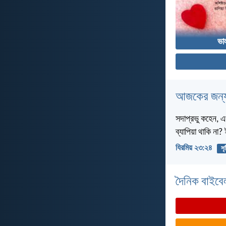
ভা
আজকের জন্য
সদাপ্রভু কহেন, এ
ব্যাপিয়া থাকি না
যিরমিয় ২৩:২৪
সৃষ
দৈনিক বাইবে