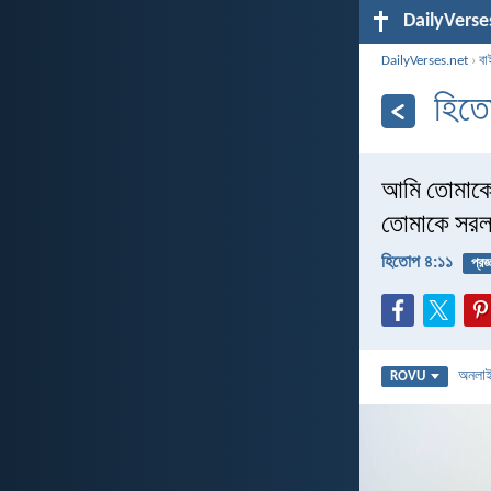
DailyVerse
DailyVerses.net
›
বা
হিত
আমি তোমাকে 
তোমাকে সরল
হিতোপ ৪:১১
প্রজ্
অনলা
ROVU