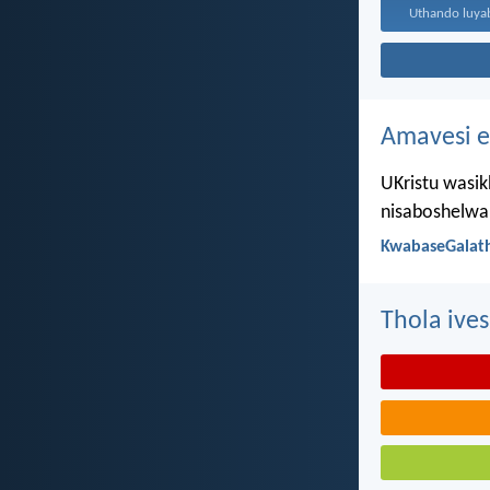
Amavesi e
UKristu wasik
nisaboshelwa 
KwabaseGalath
Thola ives