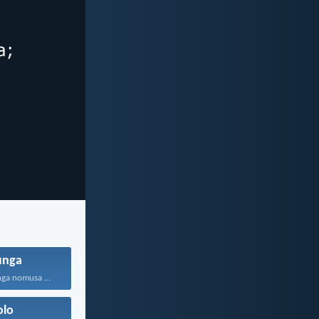
unga
Olandela ukulunga nomusa uyafumana...
olo