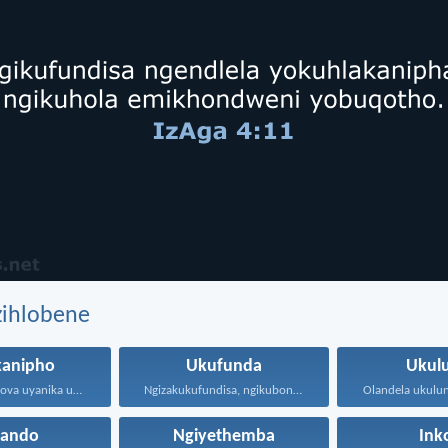
zihlobene
kanipho
Ukufunda
Ukul
Ngokuba uJehova uyanika ukuhlakanipha...
Ngizakukufundisa, ngikubonise indlela ozakuhamba...
hando
Ngiyethemba
Ink