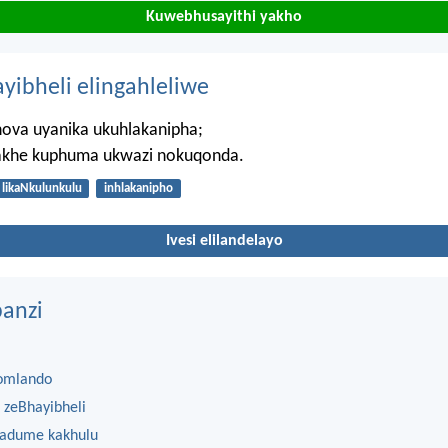
Kuwebhusayithi yakho
ayibheli elingahleliwe
ova uyanika ukuhlakanipha;
akhe kuphuma ukwazi nokuqonda.
 likaNkulunkulu
inhlakanipho
Ivesi elilandelayo
anzi
omlando
 zeBhayibheli
 adume kakhulu