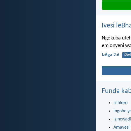
Ivesi leBh
Ngokuba uJeh
emlonyeni w
IzAga 2:6
IZwi
Funda kab
Izihloko
Ingobo y
Izincwadi
Amavesi