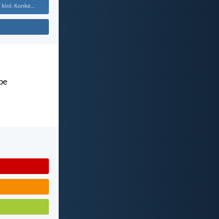
kini: Konke...
abe