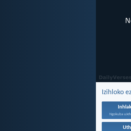
Izihloko e
Inhla
Ut