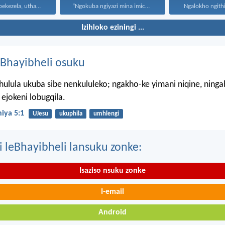
Uthando luyabekezela, uthando lumnene...
“Ngokuba ngiyazi mina imicabango...
Ngalokho ngithi 
Izihloko eziningi ...
Bhayibheli osuku
hulula ukuba sibe nenkululeko; ngakho-ke yimani niqine, ning
ejokeni lobugqila.
iya 5:1
UJesu
ukuphila
umhlengi
i leBhayibheli lansuku zonke:
Isaziso nsuku zonke
I-email
Android