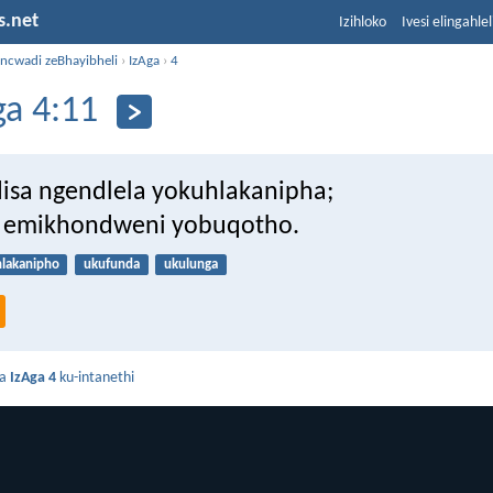
s.net
Izihloko
Ivesi elingahle
incwadi zeBhayibheli
›
IzAga
›
4
ga 4:11
isa ngendlela yokuhlakanipha;
a emikhondweni yobuqotho.
hlakanipho
ukufunda
ukulunga
da
IzAga 4
ku-intanethi