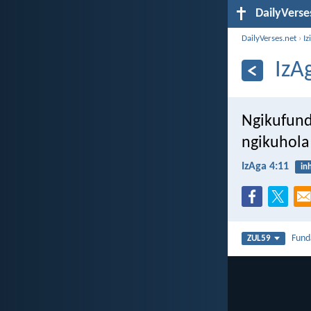
DailyVerse
DailyVerses.net
›
Iz
IzA
Ngikufund
ngikuhol
IzAga 4:11
in
Fun
ZUL59