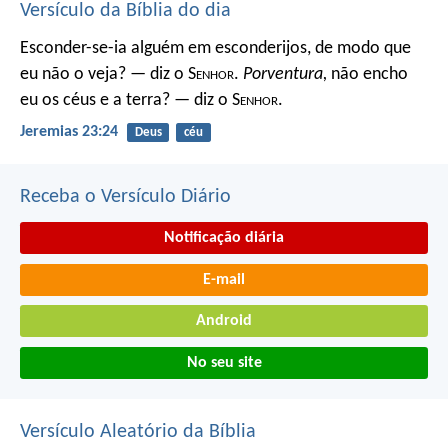
Versículo da Bíblia do dia
Esconder-se-ia alguém em esconderijos, de modo que
eu não o veja? — diz o S
enhor
.
Porventura,
não encho
eu os céus e a terra? — diz o S
enhor
.
Jeremias 23:24
Deus
céu
Receba o Versículo Diário
Notificação diária
E-mail
Android
No seu site
Versículo Aleatório da Bíblia