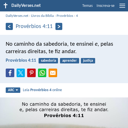
DailyVerses.net
Temas
Inscreva-se
DailyVerses.net
›
Livros da Bíblia
›
Provérbios
›
4
Provérbios 4:11
No caminho da sabedoria, te ensinei
e,
pelas
carreiras direitas, te fiz andar.
Provérbios 4:11
sabedoria
aprender
justiça
Leia
Provérbios 4
online
ARC