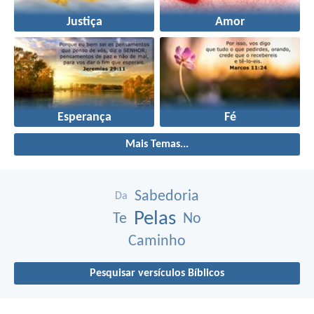
Justiça
Amor
Esperança
Fé
Mais Temas...
Sabedoria
Da
Pelas
Te
No
Caminho
Pesquisar versículos Bíblicos