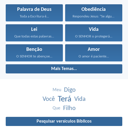
Palavra de Deus
Obediência
Toda a Escritura é...
Respondeu Jesus: “Se alguém...
Lei
Vida
Que todas estas palavras...
O SENHOR o protegerá...
Benção
Amor
O SENHOR te abençoe...
O amor é paciente...
Mais Temas...
Digo
Meu
Terá
Você
Vida
Filho
Que
Pesquisar versículos Bíblicos