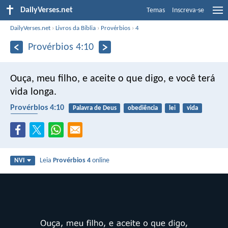
DailyVerses.net
Temas
Inscreva-se
DailyVerses.net
›
Livros da Bíblia
›
Provérbios
›
4
Provérbios 4:10
Ouça, meu filho, e aceite o que digo,
e você terá
vida longa.
Provérbios 4:10
Palavra de Deus
obediência
lei
vida
benção
Leia
Provérbios 4
online
NVI