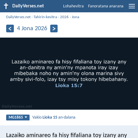
DailyVerses.net
Lohahevitra
Fanoratana anarana
DailyVerses.net
›
Tahirin-kevitra
›
2026
›
Jona
4 Jona 2026
Vakio
Lioka 15
an-dalana
MG1865
Lazaiko aminareo fa hisy fifaliana toy izany any