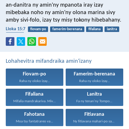
an-danitra ny amin'ny mpanota iray izay
mibebaka noho ny amin'ny olona marina sivy
amby sivi-folo, izay tsy misy tokony hibebahany.
Lioka 15:7
fiovam-po
famerim-berenana
fifaliana
lanitra
fahotana
Lohahevitra mifandraika amin'izany
Fiovam-po
Famerim-berenana
Raha ny oloko izay...
Raha ny oloko izay...
Fifaliana
Lanitra
Mifalia mandrakariva. Mivavaha, ka...
Fa ny tenan'ny Tompo...
Fahotana
Fitiavana
Moa tsy fantatrareo va...
Ny fitiavana mahari-po sady...