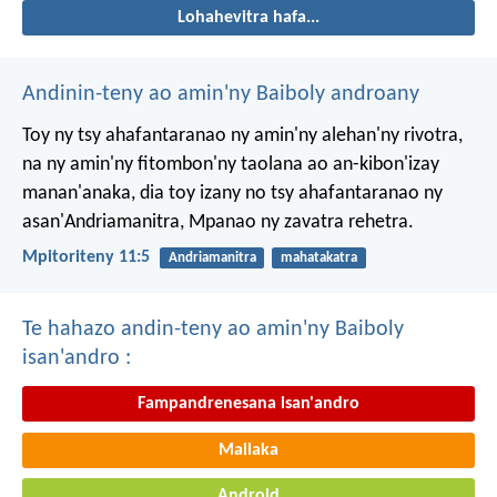
Lohahevitra hafa...
Andinin-teny ao amin'ny Baiboly androany
Toy ny tsy ahafantaranao ny amin'ny alehan'ny rivotra,
na ny amin'ny fitombon'ny taolana ao an-kibon'izay
manan'anaka, dia toy izany no tsy ahafantaranao ny
asan'Andriamanitra, Mpanao ny zavatra rehetra.
Mpitoriteny 11:5
Andriamanitra
mahatakatra
Te hahazo andin-teny ao amin'ny Baiboly
isan'andro :
Fampandrenesana isan'andro
Mailaka
Android