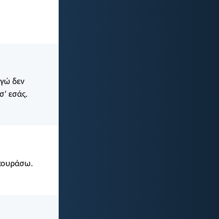
εγώ δεν
σ’ εσάς.
εκουράσω.