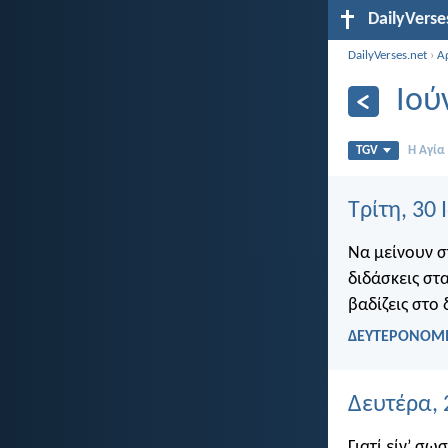
DailyVerse
DailyVerses.net
›
Α
Ιού
TGV
Η Αγία
Τρίτη, 30
Να μείνουν σ
διδάσκεις στα
βαδίζεις στο
ΔΕΥΤΕΡΟΝΟΜΙ
Δευτέρα, 
Γιατί είν’ σω