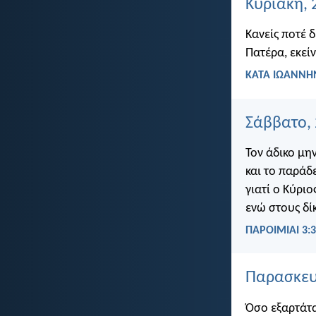
Κυριακή, 
Κανείς ποτέ δ
Πατέρα, εκεί
ΚΑΤΑ ΙΩΑΝΝΗΝ
Σάββατο, 
Τον άδικο μην
και το παράδ
γιατί ο Κύρι
ενώ στους δί
ΠΑΡΟΙΜΙΑΙ 3:3
Παρασκευή
Όσο εξαρτάται