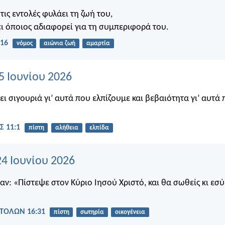
τις εντολές φυλάει τη ζωή του,
ι όποιος αδιαφορεί για τη συμπεριφορά του.
:16
νόμος
αιώνια ζωή
αμαρτία
5 Ιουνίου 2026
ει σιγουριά γι’ αυτά που ελπίζουμε και βεβαιότητα γι’ αυτά 
Σ 11:1
πίστη
αλήθεια
ελπίδα
24 Ιουνίου 2026
αν: «Πίστεψε στον Κύριο Ιησού Χριστό, και θα σωθείς κι εσύ 
ΤΟΛΩΝ 16:31
πίστη
σωτηρία
οικογένεια