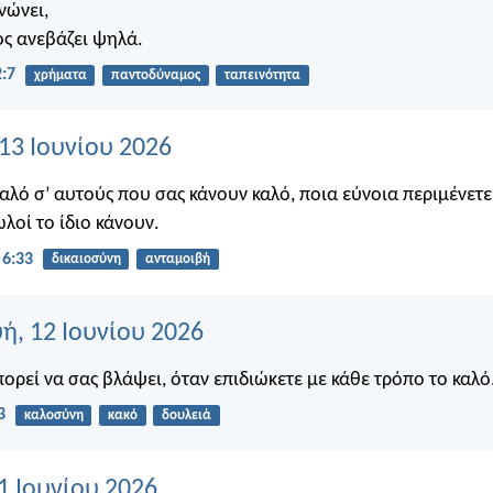
νώνει,
ος ανεβάζει ψηλά.
:7
χρήματα
παντοδύναμος
ταπεινότητα
13 Ιουνίου 2026
 καλό σ’ αυτούς που σας κάνουν καλό, ποια εύνοια περιμένετ
λοί το ίδιο κάνουν.
6:33
δικαιοσύνη
ανταμοιβή
, 12 Ιουνίου 2026
πορεί να σας βλάψει, όταν επιδιώκετε με κάθε τρόπο το καλό
3
καλοσύνη
κακό
δουλειά
1 Ιουνίου 2026