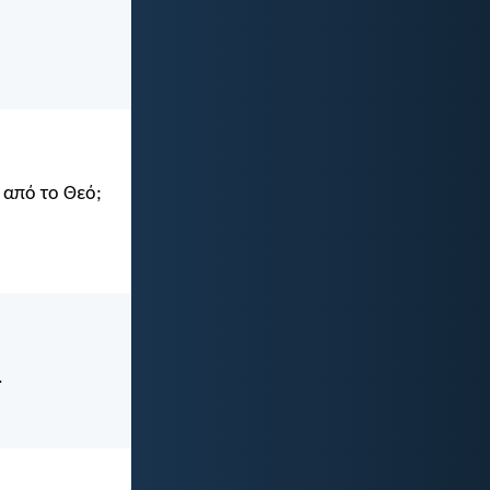
ε από το Θεό;
.