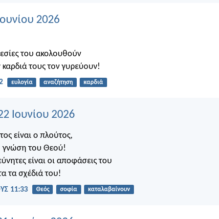
 Ιουνίου 2026
θεσίες του ακολουθούν
ν καρδιά τους τον γυρεύουν!
2
ευλογία
αναζήτηση
καρδιά
22 Ιουνίου 2026
ος είναι ο πλούτος,
η γνώση του Θεού!
ύνητες είναι οι αποφάσεις του
τα τα σχέδιά του!
Σ 11:33
Θεός
σοφία
καταλαβαίνουν