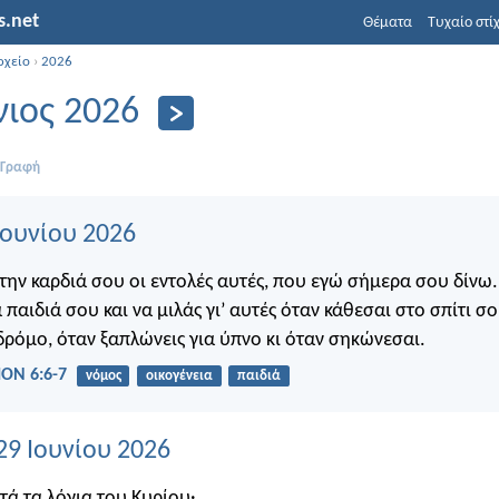
s.net
Θέματα
Τυχαίο στί
ρχείο
›
2026
νιος 2026
 Γραφή
 Ιουνίου 2026
την καρδιά σου οι εντολές αυτές, που εγώ σήμερα σου δίνω.
 παιδιά σου και να μιλάς γι’ αυτές όταν κάθεσαι στο σπίτι σο
 δρόμο, όταν ξαπλώνεις για ύπνο κι όταν σηκώνεσαι.
ΟΝ 6:6-7
νόμος
οικογένεια
παιδιά
29 Ιουνίου 2026
στά τα λόγια του Κυρίου·