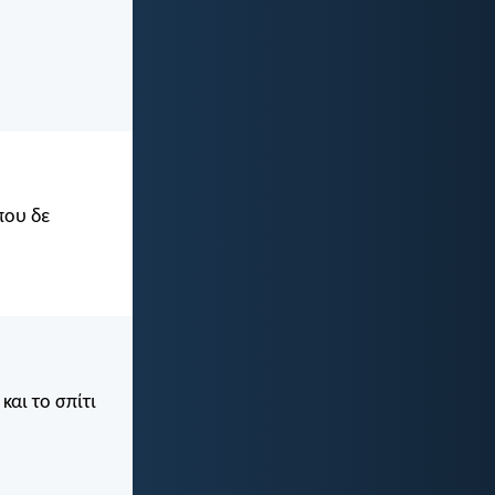
που δε
και το σπίτι