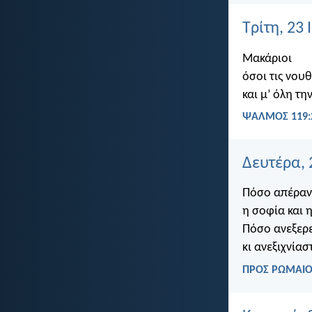
Τρίτη, 23
Μακάριοι
όσοι τις νου
και μ’ όλη τη
ΨΑΛΜΌΣ 119:
Δευτέρα, 
Πόσο απέραντ
η σοφία και 
Πόσο ανεξερε
κι ανεξιχνίασ
ΠΡΟΣ ΡΩΜΑΙΟΥ