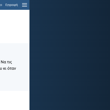
χο
Εγγραφή
 Να τις
υ κι όταν