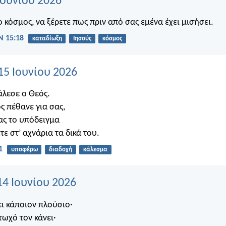
 Ιουνίου 2026
ο κόσμος, να ξέρετε πως πριν από σας εμένα έχει μισήσει.
 15:18
καταδίωξη
Ιησούς
κόσμος
15 Ιουνίου 2026
άλεσε ο Θεός.
ός πέθανε για σας,
ας το υπόδειγμα
τε στ’ αχνάρια τα δικά του.
1
υποφέρω
διαδοχή
κάλεσμα
14 Ιουνίου 2026
ει κάποιον πλούσιο·
τωχό τον κάνει·