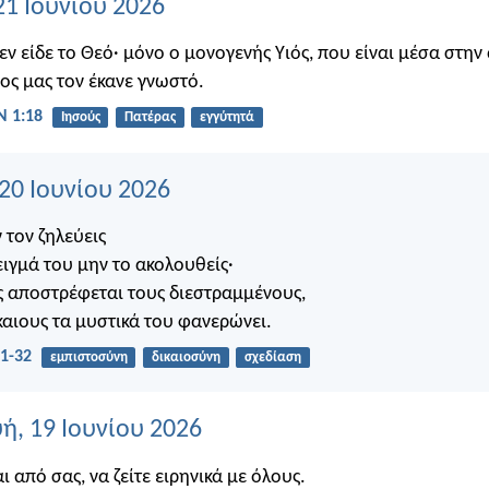
21 Ιουνίου 2026
εν είδε το Θεό· μόνο ο μονογενής Υιός, που είναι μέσα στην
νος μας τον έκανε γνωστό.
 1:18
Ιησούς
Πατέρας
εγγύτητά
20 Ιουνίου 2026
 τον ζηλεύεις
ειγμά του μην το ακολουθείς·
ος αποστρέφεται τους διεστραμμένους,
καιους τα μυστικά του φανερώνει.
1-32
εμπιστοσύνη
δικαιοσύνη
σχεδίαση
, 19 Ιουνίου 2026
 από σας, να ζείτε ειρηνικά με όλους.