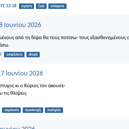
Σ 12:18
ειρήνη
ζωή
επόμενο
8 Ιουνίου 2026
μένους από τη δίψα θα τους ποτίσω· τους εξασθενημένους 
τάσω.
5
ασφάλεια
ψυχή
17 Ιουνίου 2026
τυχος κι ο Κύριος τον άκουσε·
υ τις θλίψεις
ακρόαση
προσευχή
σωτηρία