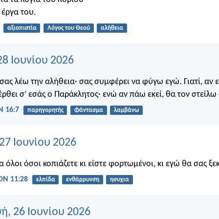
 έργα του.
αξιοπιστία
Λόγος του Θεού
αλήθεια
28 Ιουνίου 2026
 σας λέω την αλήθεια· σας συμφέρει να φύγω εγώ. Γιατί, αν 
ρθει σ’ εσάς ο Παράκλητος· ενώ αν πάω εκεί, θα τον στείλω 
 16:7
παρηγορητής
Φάντασμα
λαμβάνω
27 Ιουνίου 2026
να όλοι όσοι κοπιάζετε κι είστε φορτωμένοι, κι εγώ θα σας ξ
Ν 11:28
ελπίδα
ενθάρρυνση
ησυχια
, 26 Ιουνίου 2026