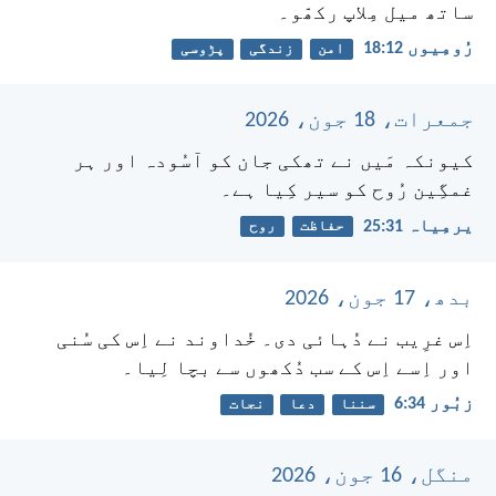
ساتھ میل مِلاپ رکھّو۔
رُومِیوں 12:‏18
امن
زندگی
پڑوسی
جمعرات، 18 جون، 2026
کیونکہ مَیں نے تھکی جان کو آسُودہ اور ہر
غمگِین رُوح کو سیر کِیا ہے۔
یرمِیاہ 31:‏25
حفاظت
روح
بدھ، 17 جون، 2026
اِس غرِیب نے دُہائی دی۔ خُداوند نے اِس کی سُنی
اور اِسے اِس کے سب دُکھوں سے بچا لِیا۔
زبُور 34:‏6
سننا
دعا
نجات
منگل، 16 جون، 2026