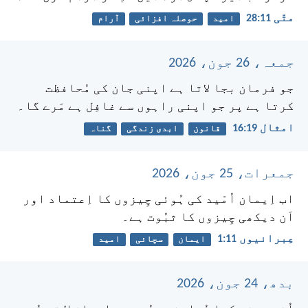
متّی 11:‏28
امید
حوصلہ افزائی
آرام
جمعہ، 26 جون، 2026
جو فرمان بجا لاتا ہے اپنی جان کی مُحافظت
کرتا ہے پر جو اپنی راہوں سے غافِل ہے مَرے گا۔
امثال 19:‏16
قانون
ابدی زندگی
گناہ
جمعرات، 25 جون، 2026
اب اِیمان اُمّید کی ہُوئی چِیزوں کا اِعتماد اور
اَن دیکھی چِیزوں کا ثبُوت ہے۔
عِبرانیوں 11:‏1
ایمان
سچائی
امید
بدھ، 24 جون، 2026