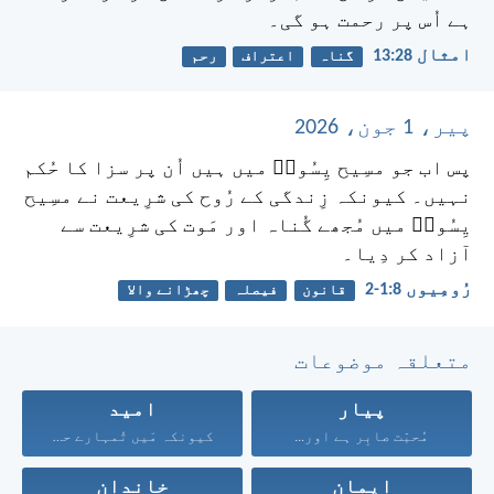
ہے اُس پر رحمت ہو گی۔
امثال 28:‏13
گناہ
اعتراف
رحم
پیر، 1 جون، 2026
پس اب جو مسِیح یِسُوعؔ میں ہیں اُن پر سزا کا حُکم
نہیں۔ کیونکہ زِندگی کے رُوح کی شرِیعت نے مسِیح
یِسُوعؔ میں مُجھے گُناہ اور مَوت کی شرِیعت سے
آزاد کر دِیا۔
رُومِیوں 8:‏1-‏2
قانون
فیصلہ
چھڑانے والا
متعلقہ موضوعات
پیار
امید
مُحبّت صابِر ہے اور...
کیونکہ مَیں تُمہارے حق...
ایمان
خاندان