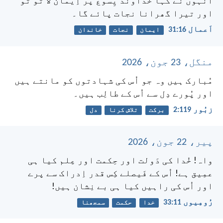
اُنہوں نے کہا خُداوند یِسُوع پر اِیمان لا تو تُو
اور تیرا گھرانا نجات پائے گا۔
اَعمال 16:‏31
ایمان
نجات
خاندان
منگل، 23 جون، 2026
مُبارک ہیں وہ جو اُس کی شہادتوں کو مانتے ہیں
اور پُورے دِل سے اُس کے طالِب ہیں۔
زبُور 119:‏2
برکت
تلاش کرنا
دل
پیر، 22 جون، 2026
واہ! خُدا کی دَولت اور حِکمت اور عِلم کیا ہی
عمِیق ہے! اُس کے فَیصلے کِس قدر اِدراک سے پرے
اور اُس کی راہیں کیا ہی بے نِشان ہیں!
رُومِیوں 11:‏33
خدا
حکمت
سمجھنا