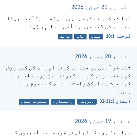
اتوار، 21 جون، 2026
خُدا کو کِسی نے کبھی نہیں دیکھا۔ اِکلَوتا بیٹا
جو باپ کی گود میں ہے اُسی نے ظاہِر کِیا۔
یُوحنّا 1:‏18
یسوع
باپ
قربت
ہفتہ، 20 جون، 2026
تُند خُو آدمی پر حسد نہ کرنا اور اُس کی کِسی روِش
کو اِختیار نہ کرنا۔ کیونکہ کج رَو سے خُداوند
کو نفرت ہے لیکن راست باز اُس کے محرمِ راز
ہیں۔
امثال 3:‏31-‏32
بھروسہ
راستبازی
منصوبہ بندی
جمعہ، 19 جون، 2026
جہاں تک ہو سکے تُم اپنی طرف سے سب آدمِیوں کے