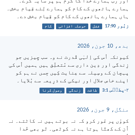
اور رب ہمارے خُدا کا کرم ہم پر سایہ کرے۔
ہمارے ہاتھوں کے کام کو ہمارے لِئے قِیام بخش۔
ہاں ہمارے ہاتھوں کے کام کو قِیام بخش دے۔
زبُور 90:‏17
فضل
حوصلہ افزائی
کام
بدھ، 10 جون، 2026
کیونکہ اُس کی اِلہٰی قُدرت نے وہ سب چِیزیں جو
زِندگی اور دِین داری سے مُتعلِّق ہیں ہمیں اُس کی
پہچان کے وسِیلہ سے عِنایت کِیں جِسں نے ہم کو
اپنے خاص جلال اور نیکی کے ذرِیعہ سے بُلایا۔
۲-پطرؔس 1:‏3
طاقت
زندگی
وصول کرنا
منگل، 9 جون، 2026
کووّں پر غَور کرو کہ نہ بوتے ہیں نہ کاٹتے۔ نہ
اُن کے کھتّا ہوتا ہے نہ کوٹھی۔ تَو بھی خُدا