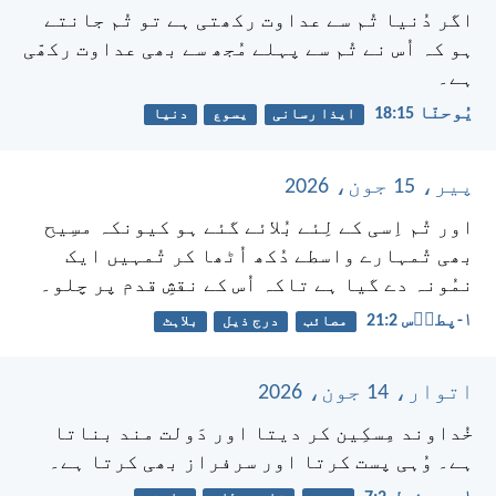
اگر دُنیا تُم سے عداوت رکھتی ہے تو تُم جانتے
ہو کہ اُس نے تُم سے پہلے مُجھ سے بھی عداوت رکھّی
ہے۔
یُوحنّا 15:‏18
ایذا رسانی
یسوع
دنیا
پیر، 15 جون، 2026
اور تُم اِسی کے لِئے بُلائے گئے ہو کیونکہ مسِیح
بھی تُمہارے واسطے دُکھ اُٹھا کر تُمہیں ایک
نمُونہ دے گیا ہے تاکہ اُس کے نقشِ قدم پر چلو۔
۱-پطرؔس 2:‏21
مصائب
درج ذیل
بلاہٹ
اتوار، 14 جون، 2026
خُداوند مِسکِین کر دیتا اور دَولت مند بناتا
ہے۔
وُہی پست کرتا اور سرفراز بھی کرتا ہے۔