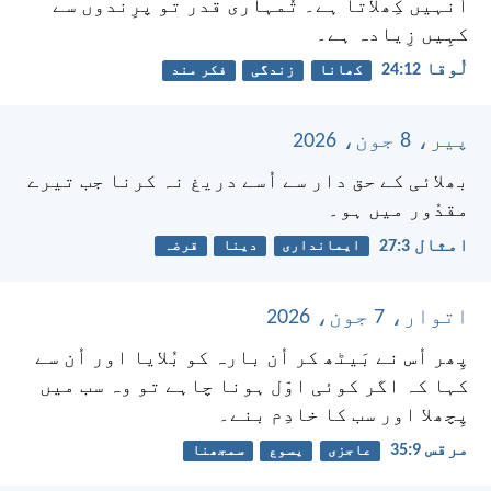
اُنہیں کِھلاتا ہے۔ تُمہاری قدر تو پرِندوں سے
کہِیں زِیادہ ہے۔
لُوقا 12:‏24
کھانا
زندگی
فکر مند
پیر، 8 جون، 2026
بھلائی کے حق دار سے اُسے دریغ نہ کرنا جب تیرے
مقدُور میں ہو۔
امثال 3:‏27
ایمانداری
دینا
قرضہ
اتوار، 7 جون، 2026
پِھر اُس نے بَیٹھ کر اُن بارہ کو بُلایا اور اُن سے
کہا کہ اگر کوئی اوّل ہونا چاہے تو وہ سب میں
پِچھلا اور سب کا خادِم بنے۔
مرقس 9:‏35
عاجزی
یسوع
سمجھنا