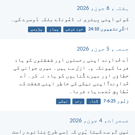
ہفتہ، 6 جون، 2026
کوئی اپنی بِہتری نہ ڈھُونڈے بلکہ دُوسرے کی۔
۱-کُرِنتھِیوں 10:‏24
خود غرضی
پیار
پڑوسی
جمعہ، 5 جون، 2026
اَے خُداوند اپنی رحمتوں اور شفقتوں کو یاد
فرما
کیونکہ وہ ازل سے ہیں۔
میری جوانی کی
خطاؤں اور میرے گُناہوں کو یاد نہ کر۔
اَے
خُداوند! اپنی نیکی کی خاطِر
اپنی شفقت کے
مُطابِق مُجھے یاد فرما۔
زبُور 25:‏6-‏7
گناہ
رحم
نیکی
جمعرات، 4 جون، 2026
مَیں تُم سے کہتا ہُوں کہ اِسی طرح نِنانوے راست