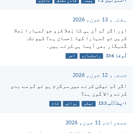
۱-سموئیل 2:‏7
پیسہ
قادرِ مطلق
عاجزی
ہفتہ، 13 جون، 2026
اور اگر تُم اُن ہی کا بَھلا کرو جو تُمہارا بَھلا
کریں تو تُمہارا کیا اِحسان ہے؟ کیونکہ
گُنہگار بھی اَیسا ہی کرتے ہیں۔
لُوقا 6:‏33
راستبازی
اجر
جمعہ، 12 جون، 2026
اگر تُم نیکی کرنے میں سرگرم ہو تو تُم سے بدی
کرنے والا کَون ہے؟
۱-پطرؔس 3:‏13
نیکی
برائی
کام
جمعرات، 11 جون، 2026