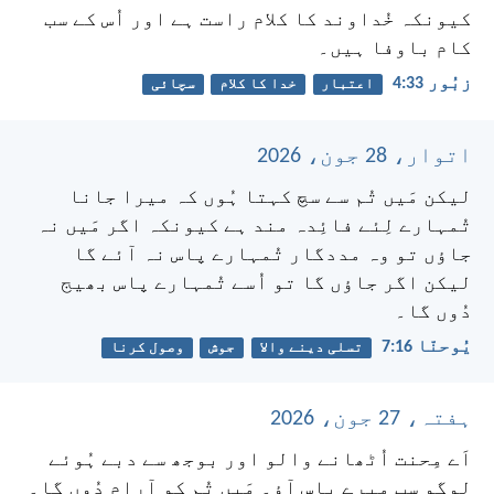
کیونکہ خُداوند کا کلام راست ہے
اور اُس کے سب
کام باوفا ہیں۔
زبُور 33:‏4
اعتبار
خدا کا کلام
سچائی
اتوار، 28 جون، 2026
لیکن مَیں تُم سے سچ کہتا ہُوں کہ میرا جانا
تُمہارے لِئے فائِدہ مند ہے کیونکہ اگر مَیں نہ
جاؤں تو وہ مددگار تُمہارے پاس نہ آئے گا
لیکن اگر جاؤں گا تو اُسے تُمہارے پاس بھیج
دُوں گا۔
یُوحنّا 16:‏7
تسلی دینے والا
جوش
وصول کرنا
ہفتہ، 27 جون، 2026
اَے مِحنت اُٹھانے والو اور بوجھ سے دبے ہُوئے
لوگو سب میرے پاس آؤ۔ مَیں تُم کو آرام دُوں گا۔