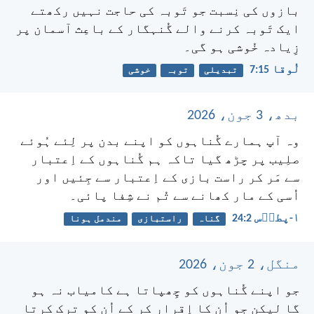
بازوں کی نِسبت جو تَوبہ کی حاجت نہیں رکھتے
ایک تَوبہ کرنے والے گُنہگار کے باعِث آسمان پر
زِیادہ خُوشی ہو گی۔
لُوقا 15:‏7
تبدیلی
توبہ
خوشی
بدھ، 3 جون، 2026
وہ آپ ہمارے گُناہوں کو اپنے بدن پر لِئے ہُوئے
صلِیب پر چڑھ گیا تاکہ ہم گُناہوں کے اِعتبار
سے مَر کر راست بازی کے اِعتبار سے جِئیں اور
اُسی کے مار کھانے سے تُم نے شِفا پائی۔
۱-پطرؔس 2:‏24
گناہ
راستبازی
مندمل ہونا
منگل، 2 جون، 2026
جو اپنے گُناہوں کو چِھپاتا ہے کامیاب نہ ہو
گا لیکن جو اُن کا اِقرار کر کے اُن کو ترک کرتا