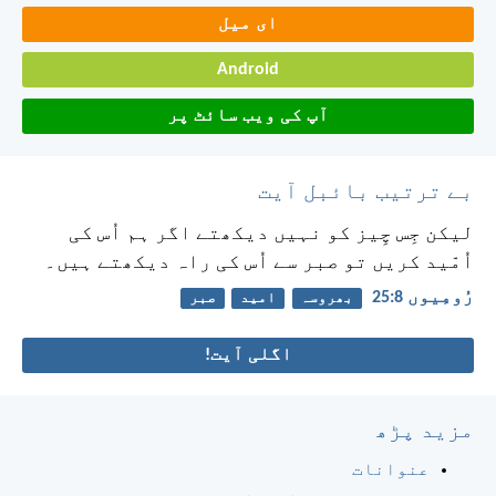
ای میل
Android
آپ کی ویب سائٹ پر
بے ترتیب بائبل آیت
لیکن جِس چِیز کو نہیں دیکھتے اگر ہم اُس کی
اُمّید کریں تو صبر سے اُس کی راہ دیکھتے ہیں۔
رُومِیوں 8:‏25
بھروسہ
امید
صبر
اگلی آیت!
مزید پڑھ
عنوانات