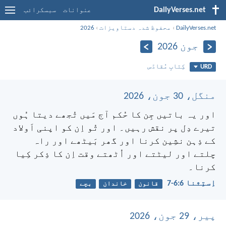
DailyVerses.net
عنوانات
سبسکرائب
DailyVerses.net
›
محفوظ شدہ دستاویزات
›
2026
جون 2026
URD
کِتابِ مُقادّس
منگل، 30 جون، 2026
اور یہ باتیں جِن کا حُکم آج مَیں تُجھے دیتا ہُوں
تیرے دِل پر نقش رہیں۔ اور تُو اِن کو اپنی اَولاد
کے ذِہن نشِین کرنا اور گھر بَیٹھے اور راہ
چلتے اور لیٹتے اور اُٹھتے وقت اِن کا ذِکر کِیا
کرنا۔
اِستِثنا 6:‏6-‏7
قانون
خاندان
بچے
پیر، 29 جون، 2026