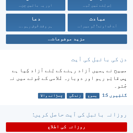
اِس لِئے مَیں تُم...
اور یہ باتیں جِن...
عبادت
دعا
اَے خُداوند! تُو میرا...
ہر وقت خُوش رہو۔...
مزید موضوعات...
دن کی بائبل کی آیت
مسِیح نے ہمیں آزاد رہنے کے لِئے آزاد کِیا ہے
پس قائِم رہو اور دوبارہ غُلامی کے جُوئے میں نہ
جُتو۔
گلتِیوں 5:‏1
یسوع
زندگی
چھڑانے والا
روزانہ بائبل کی آیت حاصل کریں:
روزانہ کی اطلاع