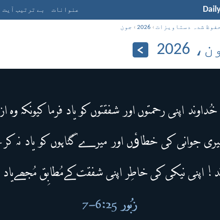
Dail
عنوانات
بے ترتیب آیت
فوظ شدہ دستاویزات
›
2026
›
جون