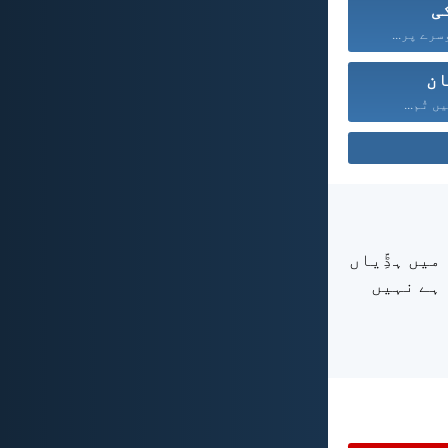
ی
سرے پر...
ان
ں تُم...
میں ہڈِّیاں
 ہے نہیں