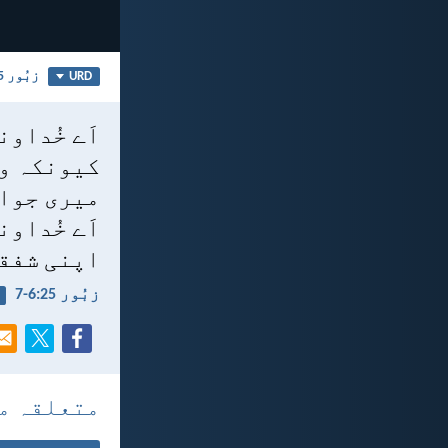
زبُور 25
URD
اَے خُداو
کیونکہ وہ
میری جوان
اَے خُداون
اپنی شفقت
زبُور 25:‏6-‏7
متعلقہ م