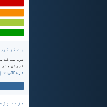
بے ترتیب
غرض سب کے سب
فروتن بنو۔
۱-پطرؔس 3:‏8
مزید پڑھ