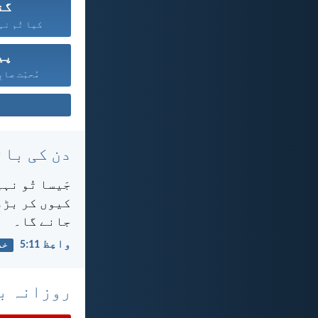
گن
کیا تُم نہ
پی
مُحبّت صابِ
دن کی بائ
جَیسا تُو نہ
کیوں کر بڑھت
جانے گا۔
واعِظ 11:‏5
خد
روزانہ با