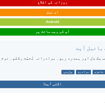
روزانہ کی اطلاع
ای میل
Android
آپ کی ویب سائٹ پر
 بائبل آیت
 یک دِل اور ہمدرد رہو۔ برادرانہ مُحبّت رکھّو۔ نرم د
عاجزی
برادری
پڑوسی
اگلی آیت!