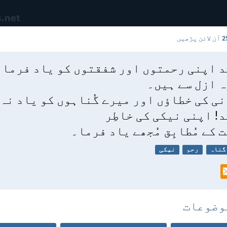
آن لائن پڑھیں
ند اپنی رحمتوں اور شفقتوں کو یاد فرما
 ازل سے ہیں۔
ی کی خطاؤں اور میرے گُناہوں کو یاد نہ
د! اپنی نیکی کی خاطِر
 کے مُطابِق مُجھے یاد فرما۔
گناہ
رحم
نیکی
وضوعات