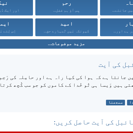
اہ
رحم
نیک
یں جانتے...
پس آؤ ہم فضل...
اور ایک دُو
ار
امید
ایم
ر ہے اور...
کیونکہ مَیں تُمہارے حق...
اِس لِئے مَی
مزید موضوعات...
بل کی آیت
یں جانتا ہے کہ ہوا کی کیا راہ ہے اور حامِلہ کی رَحِم 
ی ہیں وَیسا ہی تُو خُدا کے کاموں کو جو سب کُچھ کرتا
ا
سمجھنا
ئبل کی آیت حاصل کریں: