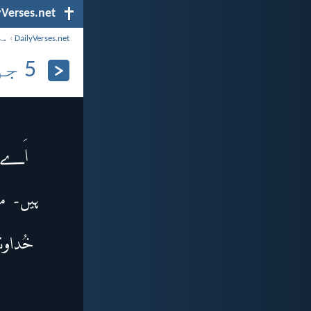
yVerses.net
DailyVerses.net
›
مح
5 جون، 2026