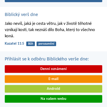
Biblický verš dne
Jako nevíš, jaká je cesta větru,
jak v životě těhotné
vznikají kosti,
tak neznáš dílo Boha,
který to všechno
koná.
Kazatel 11:5
Bůh
porozumění
Přihlásit se k odběru Biblického verše dne:
Denní oznámení
E-mail
Android
Na vašem webu