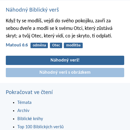
Náhodný Biblický verš
Když ty se modlíš, vejdi do svého pokojíku, zavři za
sebou dveře a modli se k svému Otci, který zůstává
skryt; a tvůj Otec, který vidí, co je skryto, ti odplatí.
Matouš 6:6
odměna
Otec
modlitba
Náhodný verš!
Náhodný verš s obrázkem
Pokračovat ve čtení
Témata
Archiv
Biblické knihy
Top 100 Biblických veršů