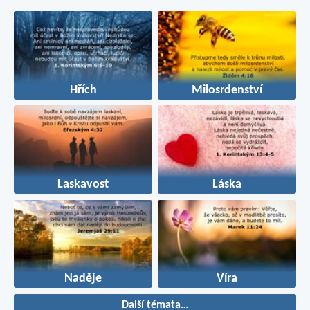
Hřích
Milosrdenství
Laskavost
Láska
Naděje
Víra
Další témata…