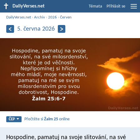
DailyVerses.net
Témata
Přihlásit se
DailyVerses.net
›
Archiv
›
2026
›
Červen
5. června 2026
Přečtěte si
Žalm 25
online
ČEP
Hospodine, pamatuj na svoje slitování,
na své