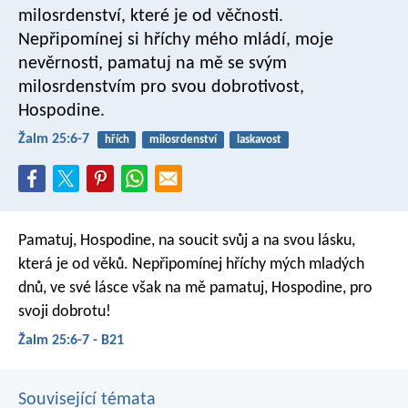
milosrdenství, které je od věčnosti.
Nepřipomínej si hříchy mého mládí, moje
nevěrnosti,
pamatuj na mě se svým
milosrdenstvím
pro svou dobrotivost,
Hospodine.
Žalm 25:6-7
hřích
milosrdenství
laskavost
Pamatuj, Hospodine, na soucit svůj
a na svou lásku,
která je od věků.
Nepřipomínej hříchy mých mladých
dnů,
ve své lásce však na mě pamatuj,
Hospodine, pro
svoji dobrotu!
Žalm 25:6-7 - B21
Související témata