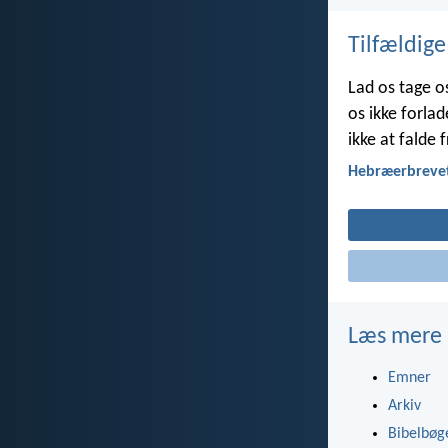
Tilfældige
Lad os tage o
os ikke forla
ikke at falde
Hebræerbrevet
Læs mere
Emner
Arkiv
Bibelbøg