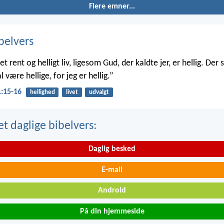
Flere emner...
belvers
et rent og helligt liv, ligesom Gud, der kaldte jer, er hellig. Der s
l være hellige, for jeg er hellig.”
1:15-16
hellighed
livet
udvalgt
t daglige bibelvers:
Daglig besked
E-mail
Android
På din hjemmeside