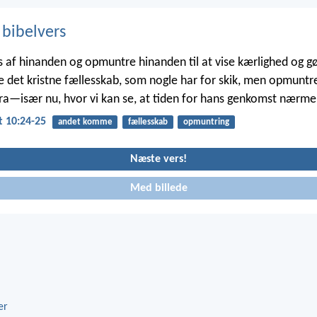
 bibelvers
s af hinanden og opmuntre hinanden til at vise kærlighed og g
de det kristne fællesskab, som nogle har for skik, men opmuntre
 fra—især nu, hvor vi kan se, at tiden for hans genkomst nærmer
 10:24-25
andet komme
fællesskab
opmuntring
Næste vers!
Med billede
er