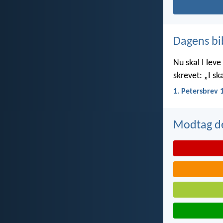
Dagens bi
Nu skal I leve 
skrevet: „I ska
1. Petersbrev 
Modtag de