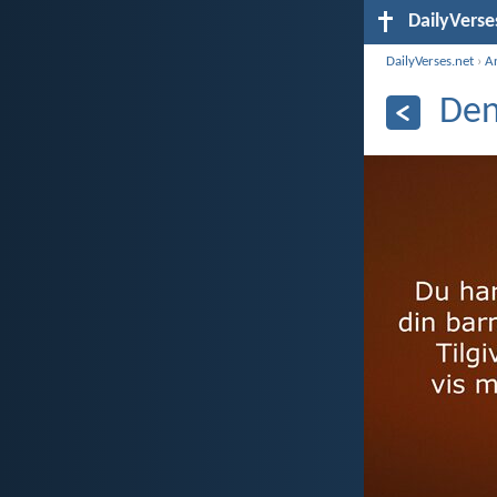
DailyVerse
DailyVerses.net
›
A
Den