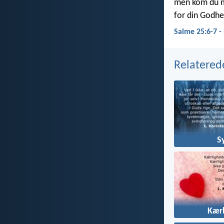
men kom du m
for din Godhe
Salme 25:6-7 
Relatered
S
Kær