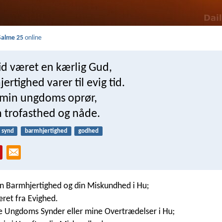
Salme 25
online
id været en kærlig Gud,
ertighed varer til evig tid.
g min ungdoms oprør,
n trofasthed og nåde.
synd
barmhjertighed
godhed
n Barmhjertighed og din Miskundhed i Hu;
æret fra Evighed.
 Ungdoms Synder eller mine Overtrædelser i Hu;