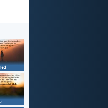
hed
o