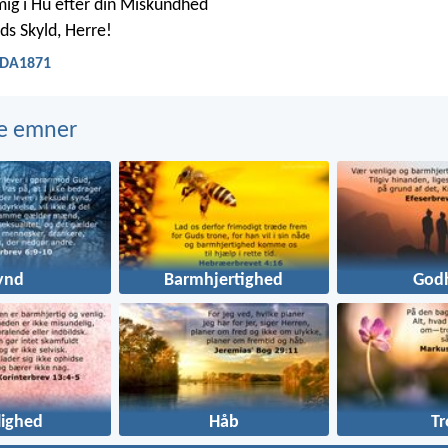
ig i Hu efter din Miskundhed
ds Skyld, Herre!
- DA1871
e emner
ynd
Barmhjertighed
God
lighed
Håb
Tr