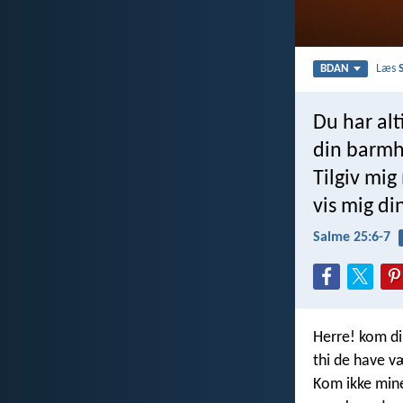
Læs
BDAN
Du har alt
din barmhj
Tilgiv mi
vis mig di
Salme 25:6-7
Herre! kom di
thi de have v
Kom ikke mine