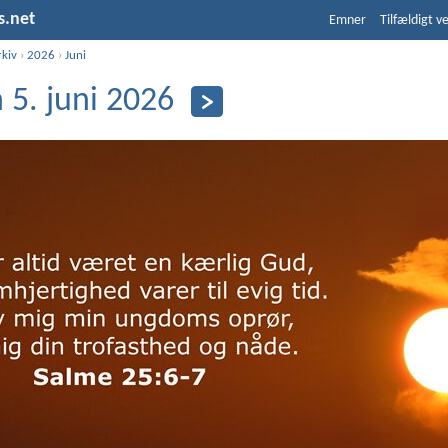
s.net
Emner
Tilfældigt v
rkiv
›
2026
›
Juni
 5. juni 2026