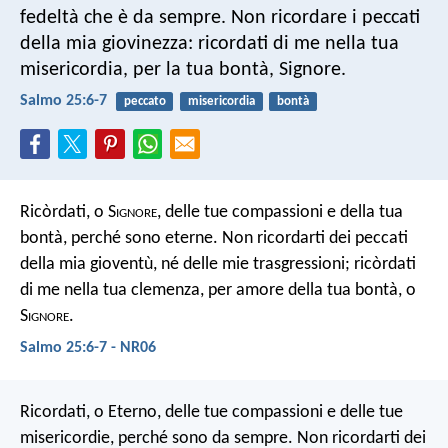
fedeltà che è da sempre.
Non ricordare i peccati
della mia giovinezza:
ricordati di me nella tua
misericordia,
per la tua bontà, Signore.
Salmo 25:6-7
peccato
misericordia
bontà
Ricòrdati, o S
ignore
, delle tue compassioni
e della tua
bontà, perché sono eterne.
Non ricordarti dei peccati
della mia gioventù,
né delle mie trasgressioni;
ricòrdati
di me nella tua clemenza,
per amore della tua bontà, o
S
ignore
.
Salmo 25:6-7 - NR06
Ricordati, o Eterno, delle tue compassioni
e delle tue
misericordie, perché sono da sempre.
Non ricordarti dei