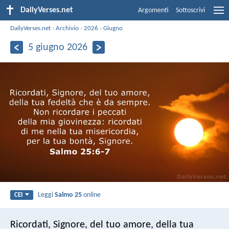
DailyVerses.net
Argomenti
Sottoscrivi
DailyVerses.net
›
Archivio
›
2026
›
Giugno
5 giugno 2026
Leggi
Salmo 25
online
CEI
Ricordati, Signore, del tuo amore,
della tua