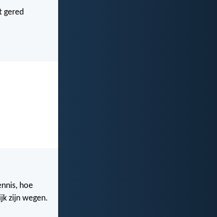
t gered
ennis, hoe
jk zijn wegen.