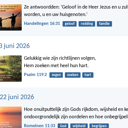
Ze antwoordden: ‘Geloof in de Heer Jezus en u zul
worden, u en uw huisgenoten.’
Handelingen 16:31
geloof
redding
familie
3 juni 2026
Gelukkig wie zijn richtlijnen volgen,
Hem zoeken met heel hun hart.
Psalm 119:2
zegen
zoeken
hart
2 juni 2026
Hoe onuitputtelijk zijn Gods rijkdom, wijsheid en k
ondoorgrondelijk zijn oordelen en hoe onbegrijpeli
Romeinen 11:33
God
wijsheid
begrijpen