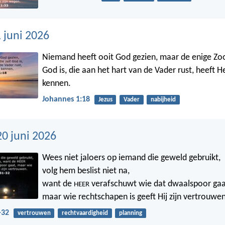
 juni 2026
Niemand heeft ooit God gezien, maar de enige Zoon
God is, die aan het hart van de Vader rust, heeft
kennen.
Johannes 1:18
Jezus
Vader
nabijheid
20 juni 2026
Wees niet jaloers op iemand die geweld gebruikt,
volg hem beslist niet na,
want de
verafschuwt wie dat dwaalspoor gaa
HEER
maar wie rechtschapen is geeft Hij zijn vertrouwen
-32
vertrouwen
rechtvaardigheid
planning