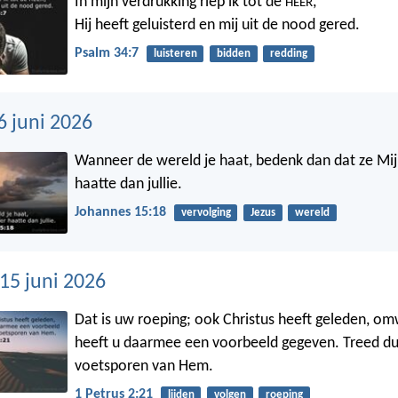
In mijn verdrukking riep ik tot de
,
HEER
Hij heeft geluisterd en mij uit de nood gered.
Psalm 34:7
luisteren
bidden
redding
6 juni 2026
Wanneer de wereld je haat, bedenk dan dat ze Mij
haatte dan jullie.
Johannes 15:18
vervolging
Jezus
wereld
5 juni 2026
Dat is uw roeping; ook Christus heeft geleden, omw
heeft u daarmee een voorbeeld gegeven. Treed du
voetsporen van Hem.
1 Petrus 2:21
lijden
volgen
roeping