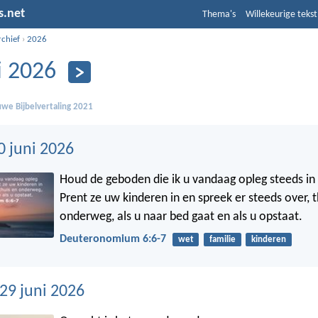
s.net
Thema's
Willekeurige tekst
rchief
›
2026
i 2026
we Bijbelvertaling 2021
0 juni 2026
Houd de geboden die ik u vandaag opleg steeds in
Prent ze uw kinderen in en spreek er steeds over, t
onderweg, als u naar bed gaat en als u opstaat.
Deuteronomium 6:6-7
wet
familie
kinderen
9 juni 2026