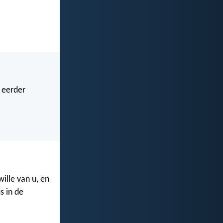
 eerder
ille van u, en
s in de