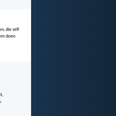
, die zelf
 Hem doen
t,
.