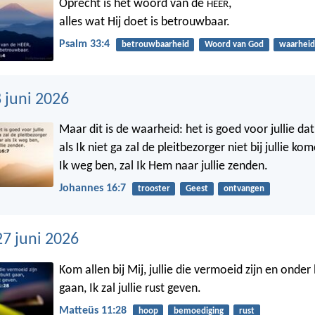
Oprecht is het woord van de
,
HEER
alles wat Hij doet is betrouwbaar.
Psalm 33:4
betrouwbaarheid
Woord van God
waarheid
 juni 2026
Maar dit is de waarheid: het is goed voor jullie dat
als Ik niet ga zal de pleitbezorger niet bij jullie ko
Ik weg ben, zal Ik Hem naar jullie zenden.
Johannes 16:7
trooster
Geest
ontvangen
27 juni 2026
Kom allen bij Mij, jullie die vermoeid zijn en onder
gaan, Ik zal jullie rust geven.
Matteüs 11:28
hoop
bemoediging
rust