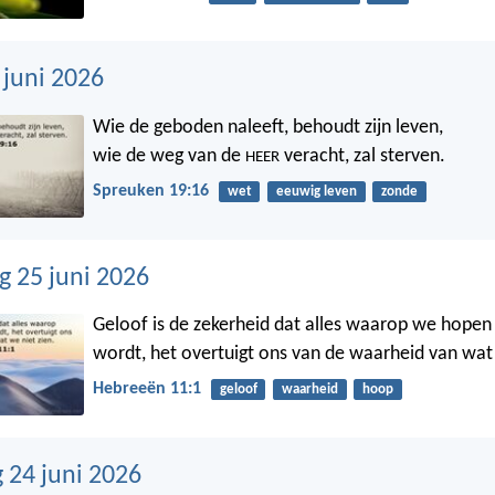
 juni 2026
Wie de geboden naleeft, behoudt zijn leven,
wie de weg van de
veracht, zal sterven.
HEER
Spreuken 19:16
wet
eeuwig leven
zonde
 25 juni 2026
Geloof is de zekerheid dat alles waarop we hopen 
wordt, het overtuigt ons van de waarheid van wat 
Hebreeën 11:1
geloof
waarheid
hoop
24 juni 2026