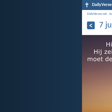
DailyVerse
DailyVerses.net
›
A
7 j