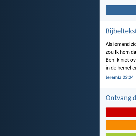
Bijbelteks
Als iemand zi
zou Ik hem da
Ben Ik niet ov
in de hemel e
Jeremia 23:24
Ontvang de