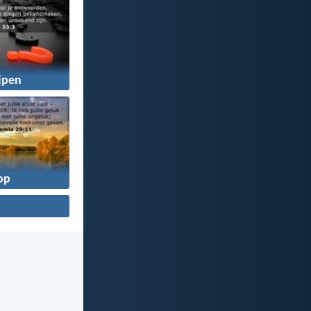
jpen
op