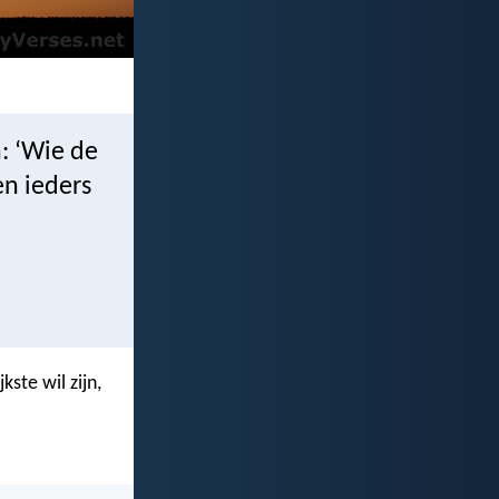
n: ‘Wie de
en ieders
kste wil zijn,