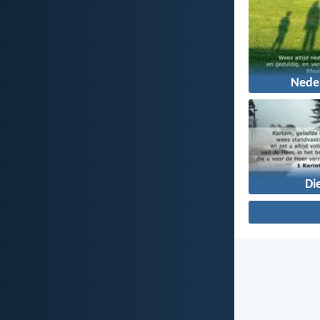
Nede
Di