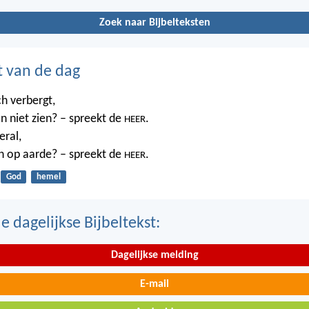
Zoek naar Bijbelteksten
t van de dag
ch verbergt,
n niet zien? – spreekt de
.
HEER
eral,
n op aarde? – spreekt de
.
HEER
God
hemel
 dagelijkse Bijbeltekst:
Dagelijkse melding
E-mail