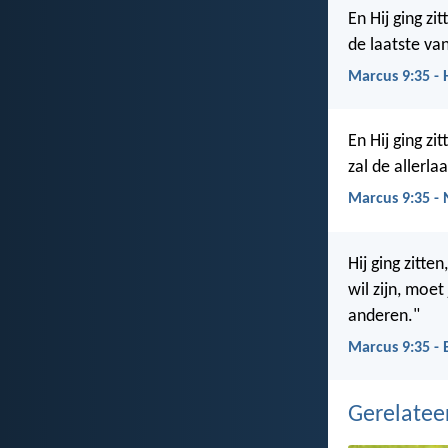
En Hij ging zi
de laatste van
Marcus 9:35 -
En Hij ging zi
zal de allerlaa
Marcus 9:35 -
Hij ging zitte
wil zijn, moe
anderen."
Marcus 9:35 - 
Gerelate