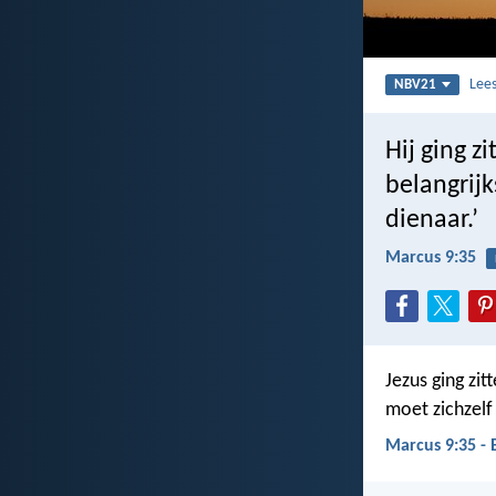
Lee
NBV21
Hij ging zi
belangrijk
dienaar.’
Marcus 9:35
Jezus ging zitt
moet zichzelf 
Marcus 9:35 -