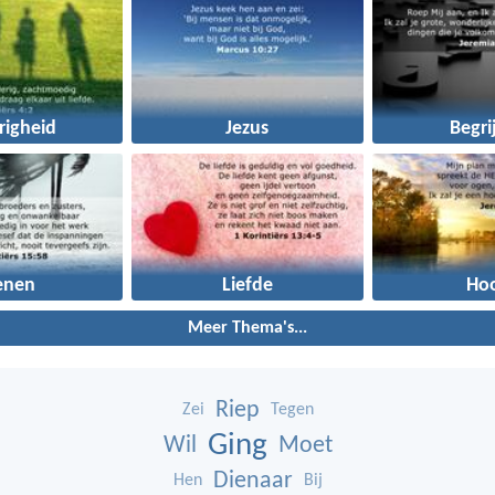
righeid
Jezus
Begri
enen
Liefde
Ho
Meer Thema's...
Riep
Zei
Tegen
Ging
Wil
Moet
Dienaar
Hen
Bij