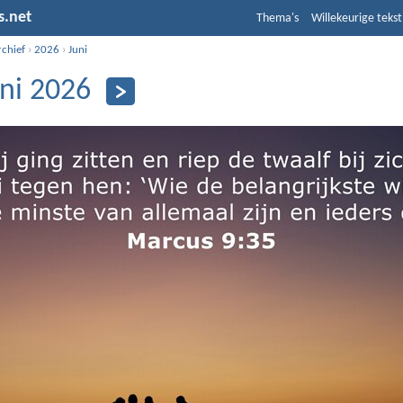
s.net
Thema's
Willekeurige tekst
rchief
›
2026
›
Juni
uni 2026