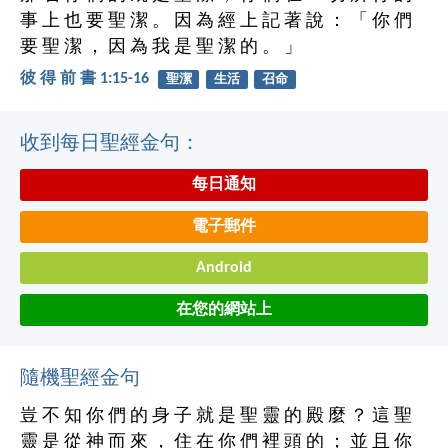
事 上 也 要 聖 潔 。 因 為 經 上 記 著 說 ： 「 你 們
要 聖 潔 ， 因 為 我 是 聖 潔 的 。 」
彼 得 前 書 1:15-16
聖潔
生活
召命
收到每日聖經金句：
每日通知
電子郵件
Android
在您的網站上
隨機聖經金句
豈 不 知 你 們 的 身 子 就 是 聖 靈 的 殿 麼 ？ 這 聖
靈 是 從 神 而 來 ， 住 在 你 們 裡 頭 的 ； 並 且 你