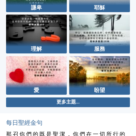
謙卑
耶穌
理解
服務
愛
盼望
更多主題...
每日聖經金句
那 召 你 們 的 既 是 聖 潔 ， 你 們 在 一 切 所 行 的