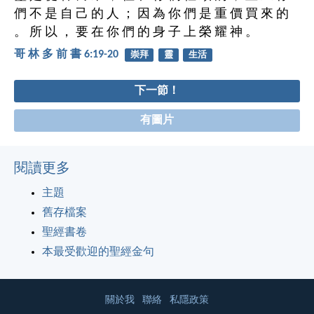
們 不 是 自 己 的 人 ； 因 為 你 們 是 重 價 買 來 的
。 所 以 ， 要 在 你 們 的 身 子 上 榮 耀 神 。
哥 林 多 前 書 6:19-20
崇拜
靈
生活
下一節！
有圖片
閱讀更多
主題
舊存檔案
聖經書卷
本最受歡迎的聖經金句
關於我
聯絡
私隱政策