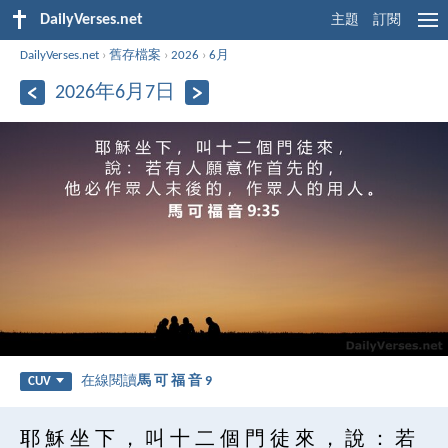
DailyVerses.net
主題
訂閱
DailyVerses.net
›
舊存檔案
›
2026
›
6月
2026年6月7日
在線閱讀
馬 可 福 音 9
CUV
耶 穌 坐 下 ， 叫 十 二 個 門 徒 來 ， 說 ： 若