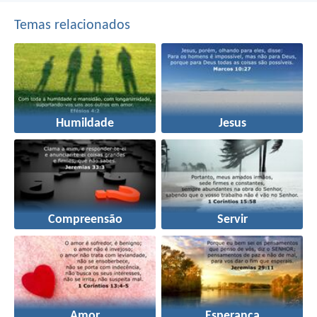
Temas relacionados
Humildade
Jesus
Compreensão
Servir
Amor
Esperança