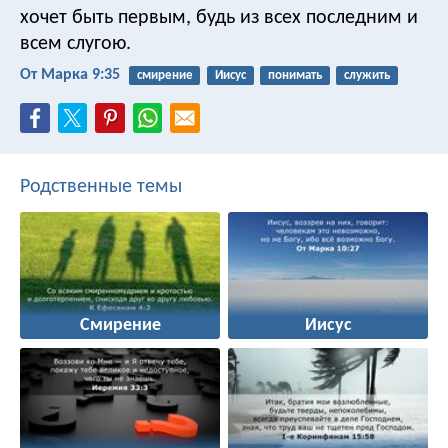
хочет быть первым, будь из всех последним и
всем слугою.
От Марка 9:35
смирение
Иисус
понимать
служить
Родственные темы
Смирение
Иисус