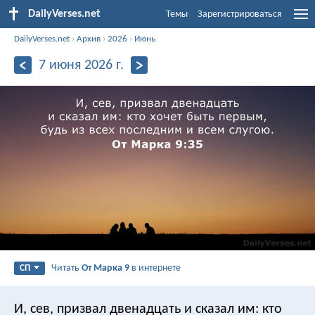
DailyVerses.net
Темы
Зарегистрироваться
DailyVerses.net
›
Архив
›
2026
›
Июнь
7 июня 2026 г.
Читать
От Марка 9
в интернете
СП
И, сев, призвал двенадцать и сказал им: кто