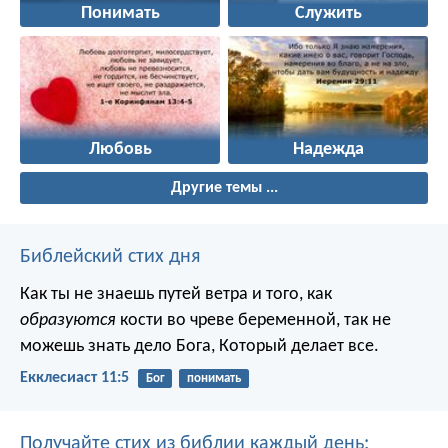
Понимать
Служить
Любовь
Надежда
Другие темы ...
Библейский стих дня
Как ты не знаешь путей ветра и того, как
образуются
кости во чреве беременной, так не
можешь знать дело Бога, Который делает все.
Екклесиаст 11:5
Бог
понимать
Получайте стих из библии каждый день: