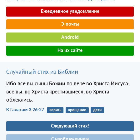
Ежедневное уведомление
Э-почты
Android
На их сайте
Случайный стих из Библии
Ибо все вы сыны Божии по вере во Христа Иисуса;
все вы, во Христа крестившиеся, во Христа
облеклись.
К Галатам 3:26-27
верить
крещение
дети
Следующий стих!
С изображением