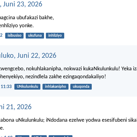
, Juni 23, 2026
agcina ubufakazi bakhe,
nhliziyo yonke.
2
isibusiso
ukufuna
inhliziyo
ko, Juni 22, 2026
kwengcebo, nokuhlakanipha, nokwazi kukaNkulunkulu! Yeka iz
henyekiyo, nezindlela zakhe ezingaqondakaliyo!
11:33
UNkulunkulu
inhlakanipho
ukuqonda
ni 21, 2026
abona uNkulunkulu; iNdodana ezelwe yodwa esesifubeni sika
e.