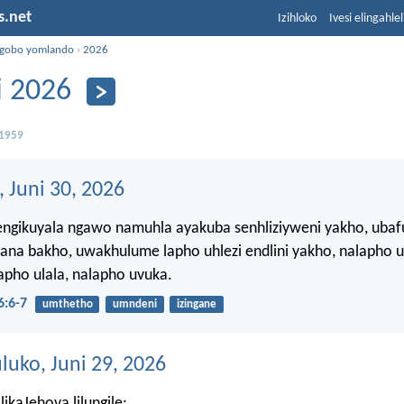
s.net
Izihloko
Ivesi elingahle
ngobo yomlando
›
2026
i 2026
 1959
, Juni 30, 2026
ngikuyala ngawo namuhla ayakuba senhliziyweni yakho, ubaf
na bakho, uwakhulume lapho uhlezi endlini yakho, nalapho
lapho ulala, nalapho uvuka.
:6-7
umthetho
umndeni
izingane
ko, Juni 29, 2026
ikaJehova lilungile;