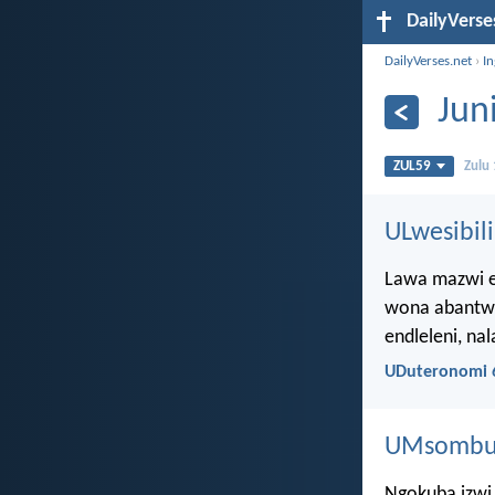
DailyVerse
DailyVerses.net
›
I
Jun
ZUL59
Zulu
ULwesibili
Lawa mazwi e
wona abantwa
endleleni, na
UDuteronomi 6
UMsombulu
Ngokuba izwi l