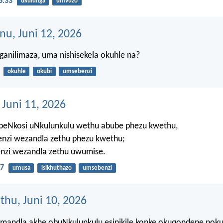
6:33
ukulunga
umvuzo
nu, Juni 12, 2026
ganilimaza, uma nishisekela okuhle na?
okuhle
okubi
umsebenzi
 Juni 11, 2026
 beNkosi uNkulunkulu wethu abube phezu kwethu,
nzi wezandla zethu phezu kwethu;
nzi wezandla zethu uwumise.
7
umusa
isikhuthazo
umsebenzi
thu, Juni 10, 2026
mandla akhe obuNkulunkulu esinikile konke okuqondene noku