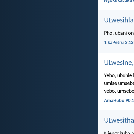
NgokukaLuka 
ULwesihla
Pho, ubani on
1 kaPetru 3:13
ULwesine,
Yebo, ubuhle
umise umsebe
yebo, umsebe
AmaHubo 90:1
ULwesitha
Njengokuba a