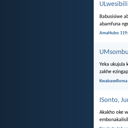
ULwesibili
Babusisiwe ab
abamfuna nge
AmaHubo 119:
UMsombulu
Yeka ukujula 
zakhe ezingap
KwabaseRoma 
ISonto, Ju
Akakho oke w
embonakalisil