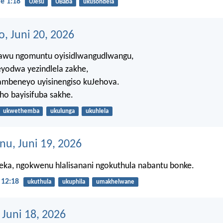
e 1:18
UJesu
UBaba
ukusondela
, Juni 20, 2026
awu ngomuntu oyisidlwangudlwangu,
eyodwa yezindlela zakhe,
mbeneyo uyisinengiso kuJehova.
ho bayisifuba sakhe.
ukwethemba
ukulunga
ukuhlela
nu, Juni 19, 2026
ka, ngokwenu hlalisanani ngokuthula nabantu bonke.
12:18
ukuthula
ukuphila
umakhelwane
 Juni 18, 2026