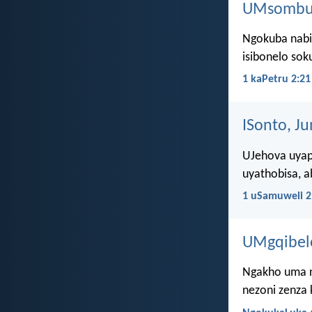
UMsombulu
Ngokuba nabi
isibonelo sok
1 kaPetru 2:21
ISonto, Ju
UJehova uyap
uyathobisa, 
1 uSamuweli 2
UMgqibelo
Ngakho uma n
nezoni zenza 