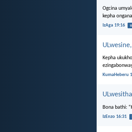
Ogcina umyal
kepha onganak
IzAga 19:16
u
ULwesine,
Kepha ukukhol
ezingabonwa
KumaHeberu 1
ULwesitha
Bona bathi: “
IzEnzo 16:31