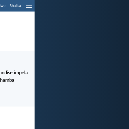
liwe
Bhalisa
undise impela
 uhamba