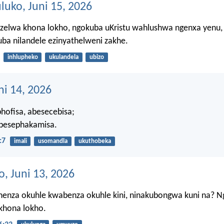
ko, Juni 15, 2026
zelwa khona lokho, ngokuba uKristu wahlushwa ngenxa yenu, 
uba nilandele ezinyathelweni zakhe.
inhlupheko
ukulandela
ubizo
ni 14, 2026
hofisa, abesecebisa;
abesephakamisa.
:7
imali
usomandla
ukuthobeka
, Juni 13, 2026
enza okuhle kwabenza okuhle kini, ninakubongwa kuni na? 
khona lokho.