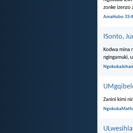
zonke izenzo 
AmaHubo 33:4
ISonto, Ju
Kodwa mina ng
ngingamuki, u
NgokukaJohan
UMgqibelo
Zanini kimi n
NgokukaMath
ULwesihla