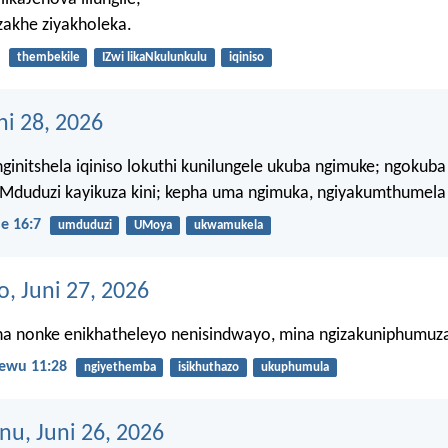
zakhe ziyakholeka.
thembekile
IZwi likaNkulunkulu
iqiniso
ni 28, 2026
initshela iqiniso lokuthi kunilungele ukuba ngimuke; ngokub
Mduduzi kayikuza kini; kepha uma ngimuka, ngiyakumthumela 
e 16:7
umduduzi
UMoya
ukwamukela
, Juni 27, 2026
ina nonke enikhatheleyo nenisindwayo, mina ngizakuniphumuz
ewu 11:28
ngiyethemba
isikhuthazo
ukuphumula
nu, Juni 26, 2026