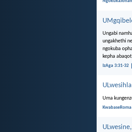
NgokukaJohan
UMgqibelo
Ungabi namh
ungakhethi n
ngokuba opha
kepha abaqot
IzAga 3:31-32
ULwesihla
Uma kungenze
KwabaseRoma 
ULwesine,