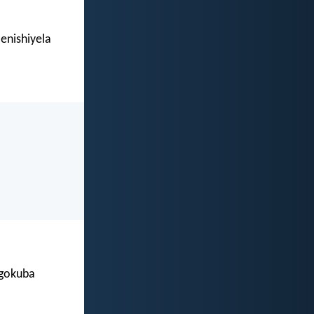
enishiyela
Ngokuba