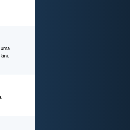
a uma
kini.
a.