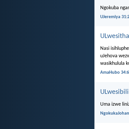
Ngokuba ngane
UJeremiya 31:
ULwesitha
Nasi isihluphe
uJehova wez
wasikhulula k
AmaHubo 34:6
ULwesibili
Uma izwe lini
NgokukaJohan