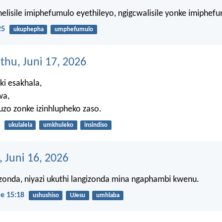
lisile imiphefumulo eyethileyo, ngigcwalisile yonke imiphefu
25
ukuphepha
umphefumulo
thu, Juni 17, 2026
ki esakhala,
wa,
uzo zonke izinhlupheko zaso.
ukulalela
umkhuleko
insindiso
, Juni 16, 2026
zonda, niyazi ukuthi langizonda mina ngaphambi kwenu.
e 15:18
ushushiso
UJesu
umhlaba