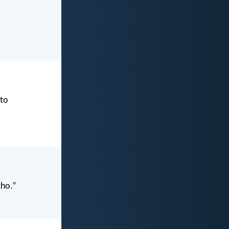
nto
kho.”