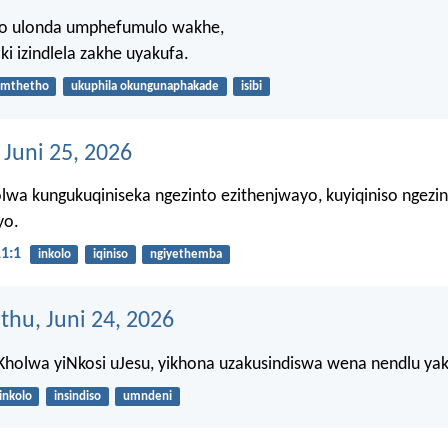
o ulonda umphefumulo wakhe,
i izindlela zakhe uyakufa.
mthetho
ukuphila okungunaphakade
isibi
 Juni 25, 2026
wa kungukuqiniseka ngezinto ezithenjwayo, kuyiqiniso ngezi
yo.
1:1
inkolo
iqiniso
ngiyethemba
thu, Juni 24, 2026
Kholwa yiNkosi uJesu, yikhona uzakusindiswa wena nendlu ya
inkolo
insindiso
umndeni