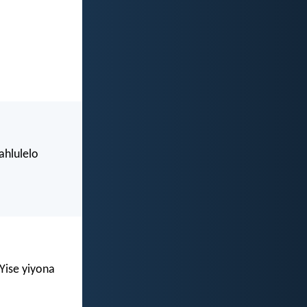
ahlulelo
Yise yiyona