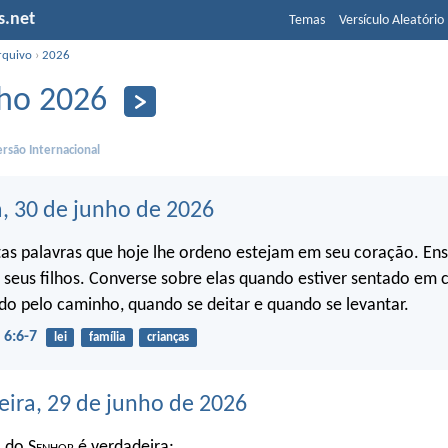
s.net
Temas
Versículo Aleatório
rquivo
›
2026
ho 2026
rsão Internacional
a, 30 de junho de 2026
as palavras que hoje lhe ordeno estejam em seu coração. En
a seus filhos. Converse sobre elas quando estiver sentado em
do pelo caminho, quando se deitar e quando se levantar.
6:6-7
lei
família
crianças
eira, 29 de junho de 2026
a do S
enhor
é verdadeira;