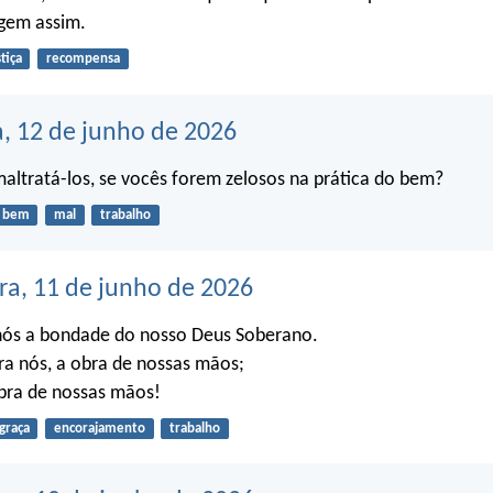
agem assim.
stiça
recompensa
a, 12 de junho de 2026
ltratá-los, se vocês forem zelosos na prática do bem?
bem
mal
trabalho
ra, 11 de junho de 2026
 nós a bondade do nosso Deus Soberano.
ra nós, a obra de nossas mãos;
bra de nossas mãos!
graça
encorajamento
trabalho