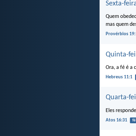
Sexta-feir
Quem obedece
mas quem des
Provérbios 19:
Quinta-fei
Ora, a fé é a
Hebreus 11:1
Quarta-fe
Eles responde
Atos 16:31
fé