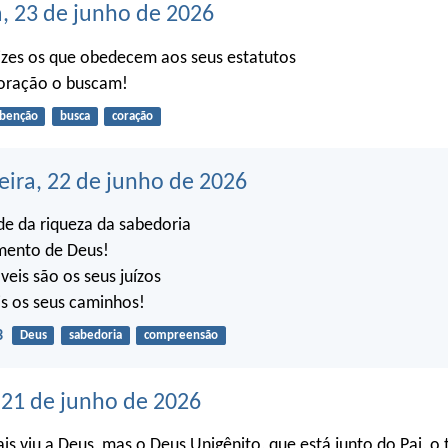
a, 23 de junho de 2026
izes os que obedecem aos seus estatutos
coração o buscam!
benção
busca
coração
eira, 22 de junho de 2026
e da riqueza da sabedoria
mento de Deus!
eis são os seus juízos
is os seus caminhos!
3
Deus
sabedoria
compreensão
21 de junho de 2026
s viu a Deus, mas o Deus Unigênito, que está junto do Pai, o