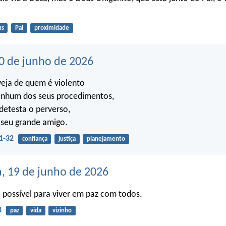
us
Pai
proximidade
0 de junho de 2026
eja de quem é violento
nhum dos seus procedimentos,
detesta o perverso,
 seu grande amigo.
1-32
confiança
justiça
planejamento
a, 19 de junho de 2026
possível para viver em paz com todos.
8
paz
vida
vizinho