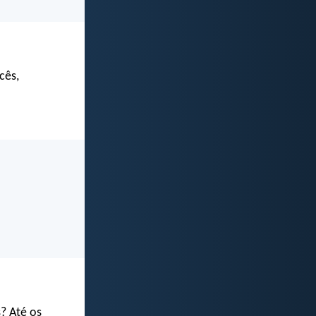
cês,
? Até os