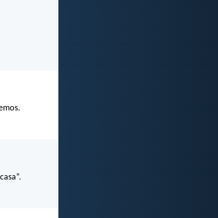
vemos.
 casa”.