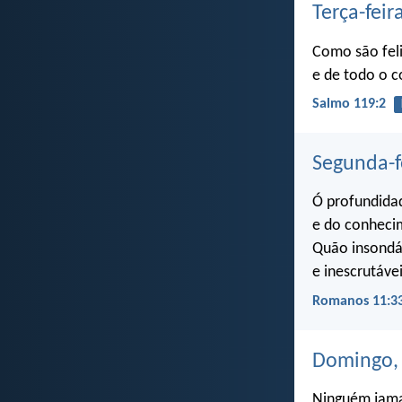
Terça-feir
Como são fel
e de todo o 
Salmo 119:2
Segunda-f
Ó profundidad
e do conheci
Quão insondáv
e inescrutáve
Romanos 11:3
Domingo, 
Ninguém jamai