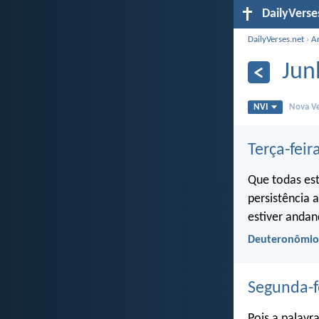
DailyVerse
DailyVerses.net
›
A
Jun
NVI
Nova Ve
Terça-feir
Que todas est
persistência 
estiver andan
Deuteronômio 
Segunda-f
Pois a palavr