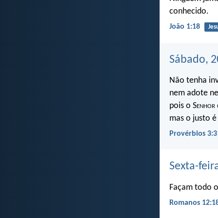
conhecido.
João 1:18
Jes
Sábado, 2
Não tenha inv
nem adote ne
pois o S
enhor
mas o justo é
Provérbios 3:3
Sexta-feir
Façam todo o 
Romanos 12:1