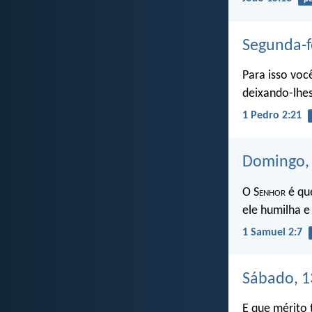
Segunda-f
Para isso voc
deixando-lhes
1 Pedro 2:21
Domingo, 
O S
enhor
é qu
ele humilha e
1 Samuel 2:7
Sábado, 1
E que mérito 