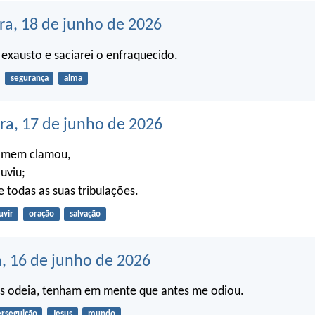
ra, 18 de junho de 2026
 exausto e saciarei o enfraquecido.
segurança
alma
ira, 17 de junho de 2026
omem clamou,
uviu;
e todas as suas tribulações.
uvir
oração
salvação
a, 16 de junho de 2026
s odeia, tenham em mente que antes me odiou.
rseguição
Jesus
mundo