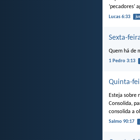
‘pecadores’ 
Lucas 6:33
ju
Sexta-feir
Quem há de ma
1 Pedro 3:13
Quinta-fei
Esteja sobre
Consolida, pa
consolida a o
Salmo 90:17