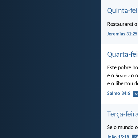
Quinta-fei
Restaurarei o
Jeremias 31:25
Quarta-fe
Este pobre h
e o S
enhor
o o
e o libertou d
Salmo 34:6
o
Terça-feir
Se o mundo o
João 15:18
pe