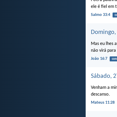
ele é fiel em 
Salmo 33:4
c
Domingo, 
Mas eu lhes a
não virá para 
João 16:7
con
Sábado, 2
Venham a mim,
descanso.
Mateus 11:28