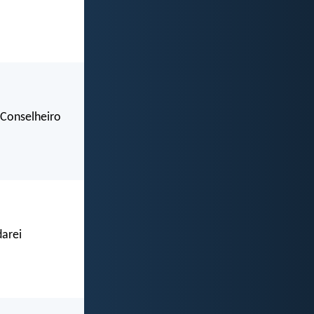
 Conselheiro
darei