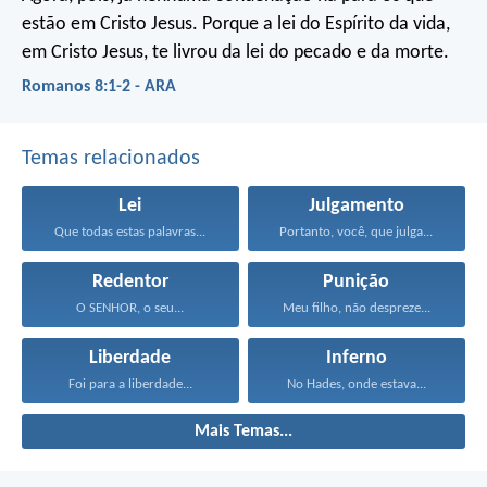
estão em Cristo Jesus. Porque a lei do Espírito da vida,
em Cristo Jesus, te livrou da lei do pecado e da morte.
Romanos 8:1-2 - ARA
Temas relacionados
Lei
Julgamento
Que todas estas palavras...
Portanto, você, que julga...
Redentor
Punição
O SENHOR, o seu...
Meu filho, não despreze...
Liberdade
Inferno
Foi para a liberdade...
No Hades, onde estava...
Mais Temas...