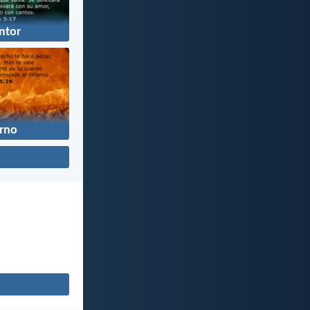
ntor
erno