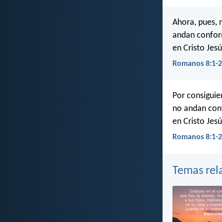
Ahora, pues, 
andan conforme
en Cristo Jes
Romanos 8:1-2
Por consiguie
no andan conf
en Cristo Jesú
Romanos 8:1-2
Temas rel