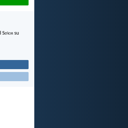
l S
eñor
su