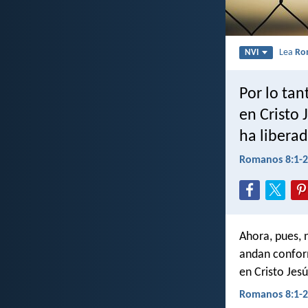
Lea
Ro
NVI
Por lo ta
en Cristo 
ha liberad
Romanos 8:1-2
Ahora, pues, 
andan conforme
en Cristo Jes
Romanos 8:1-2