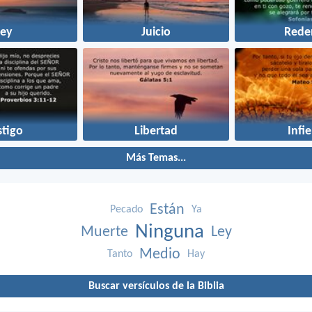
Ley
Juicio
Rede
stigo
Libertad
Infi
Más Temas...
Están
Pecado
Ya
Ninguna
Muerte
Ley
Medio
Tanto
Hay
Buscar versículos de la Biblia