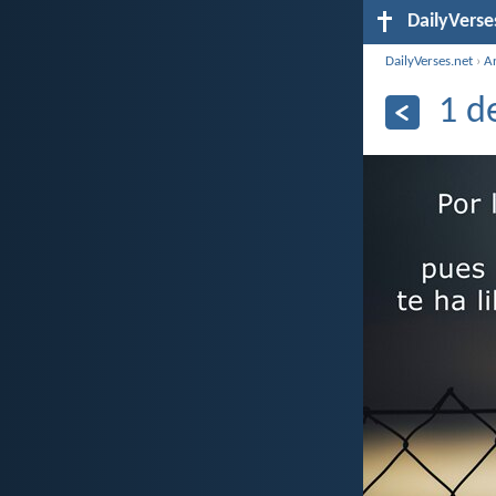
DailyVerse
DailyVerses.net
›
A
1 d