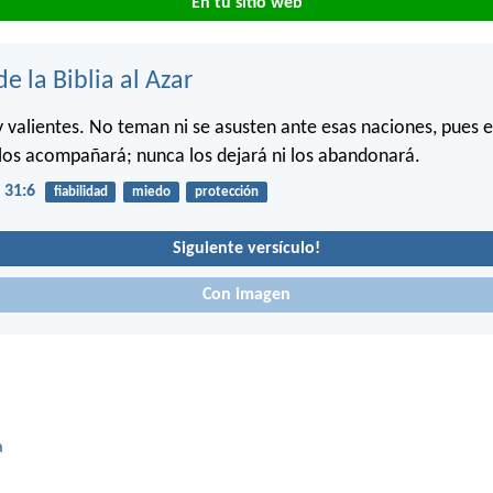
En tu sitio web
de la Biblia al Azar
y valientes. No teman ni se asusten ante esas naciones, pues e
los acompañará; nunca los dejará ni los abandonará.
 31:6
fiabilidad
miedo
protección
Siguiente versículo!
Con imagen
a