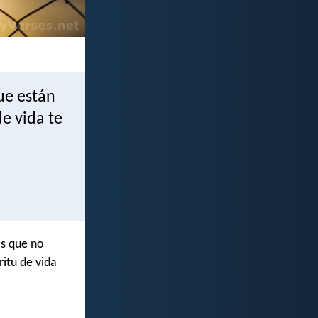
ue están
de vida te
os que no
ritu de vida