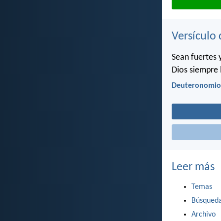
Versículo 
Sean fuertes 
Dios siempre 
Deuteronomio
Leer más
Temas
Búsqued
Archivo