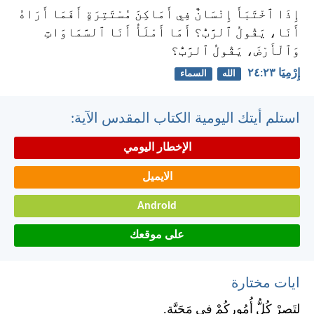
إِذَا ٱخْتَبَأَ إِنْسَانٌ فِي أَمَاكِنَ مُسْتَتِرَةٍ أَفَمَا أَرَاهُ
أَنَا، يَقُولُ ٱلرَّبُّ؟ أَمَا أَمْلَأُ أَنَا ٱلسَّمَاوَاتِ
وَٱلْأَرْضَ، يَقُولُ ٱلرَّبُّ؟
إِرْمِيَا ٢٣:‏٢٤
الله
السماء
استلم أيتك اليومية الكتاب المقدس الآية:
الإخطار اليومي
الايميل
Android
على موقعك
ايات مختارة
لِتَصِرْ كُلُّ أُمُورِكُمْ فِي مَحَبَّةٍ.