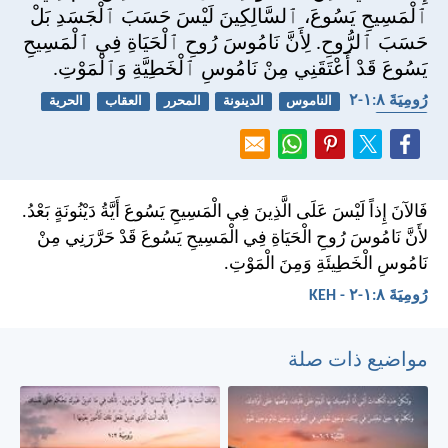
ٱلْمَسِيحِ يَسُوعَ، ٱلسَّالِكِينَ لَيْسَ حَسَبَ ٱلْجَسَدِ بَلْ
حَسَبَ ٱلرُّوحِ. لِأَنَّ نَامُوسَ رُوحِ ٱلْحَيَاةِ فِي ٱلْمَسِيحِ
يَسُوعَ قَدْ أَعْتَقَنِي مِنْ نَامُوسِ ٱلْخَطِيَّةِ وَٱلْمَوْتِ.
رُومِيَةَ ٨:‏١-‏٢
الناموس
الدينونة
المحرر
العقاب
الحرية
الجحيم
فَالآنَ إِذاً لَيْسَ عَلَى الَّذِينَ فِي الْمَسِيحِ يَسُوعَ أَيَّةُ دَيْنُونَةٍ بَعْدُ.
لأَنَّ نَامُوسَ رُوحِ الْحَيَاةِ فِي الْمَسِيحِ يَسُوعَ قَدْ حَرَّرَنِي مِنْ
نَامُوسِ الْخَطِيئَةِ وَمِنَ الْمَوْتِ.
رُومِيَةَ ٨:‏١-‏٢ - KEH
مواضيع ذات صلة