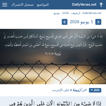
DailyVerses.net
المواضيع
تسجيل الاشتراك
DailyVerses.net
›
ارشيف
›
2026
›
يونيو
1 يونيو 2026
اقرأ
رُومِيَةَ ٨
على الإنترنت
AVD
إِذًا لَا شَيْءَ مِنَ ٱلدَّيْنُونَةِ ٱلْآنَ عَلَى ٱلَّذِينَ هُمْ فِي