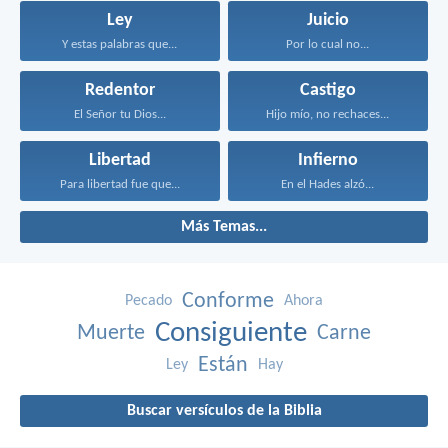
Ley
Juicio
Y estas palabras que...
Por lo cual no...
Redentor
Castigo
El Señor tu Dios...
Hijo mío, no rechaces...
Libertad
Infierno
Para libertad fue que...
En el Hades alzó...
Más Temas...
Conforme
Pecado
Ahora
Consiguiente
Muerte
Carne
Están
Ley
Hay
Buscar versículos de la Biblia