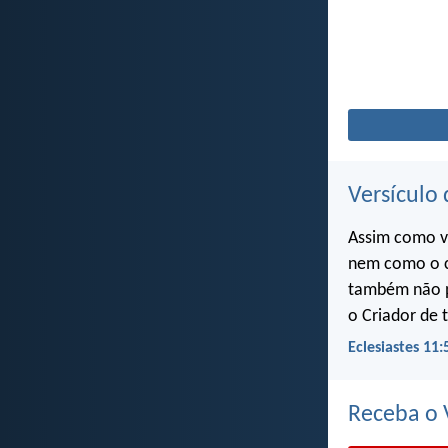
Versículo 
Assim como v
nem como o c
também não p
o Criador de 
Eclesiastes 11:
Receba o V