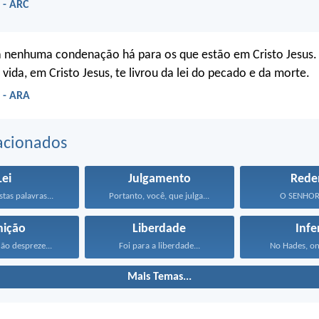
 - ARC
já nenhuma condenação há para os que estão em Cristo Jesus. 
 vida, em Cristo Jesus, te livrou da lei do pecado e da morte.
 - ARA
acionados
Lei
Julgamento
Rede
tas palavras...
Portanto, você, que julga...
O SENHOR,
nição
Liberdade
Infe
não despreze...
Foi para a liberdade...
No Hades, ond
Mais Temas...