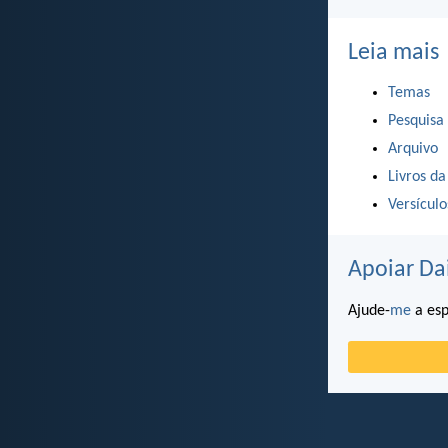
Leia mais
Temas
Pesquisa
Arquivo
Livros da
Versícul
Apoiar Da
Ajude-
me
a esp