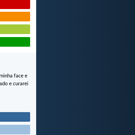
minha face e
ado e curarei