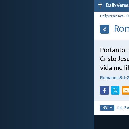
DailyVerse
DailyVerses.net
›
Li
Rom
Portanto,
Cristo Jes
vida me li
Romanos 8:1-2
Leia
Ro
NVI