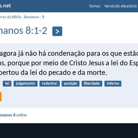
s.net
Temas
Versículo Aleatório
vros da Bíblia
›
Romanos
›
8
anos 8:1-2
 agora já não há condenação para os que est
us, porque por meio de Cristo Jesus a lei do Es
bertou da lei do pecado e da morte.
lei
julgamento
redentor
punição
liberdade
inferno
manos 8
online