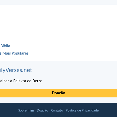
 Bíblia
os Mais Populares
ilyVerses.net
alhar a Palavra de Deus:
Doação
Sobre mim
Doação
Contato
Política de Privacidade