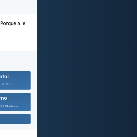
Porque a lei
ntor
 o seu...
rno
e estava...