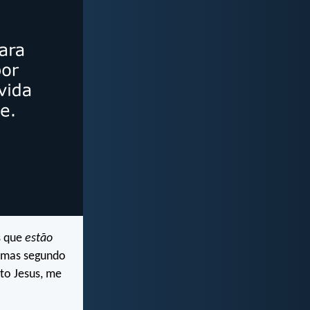
s que
estão
, mas segundo
sto Jesus, me