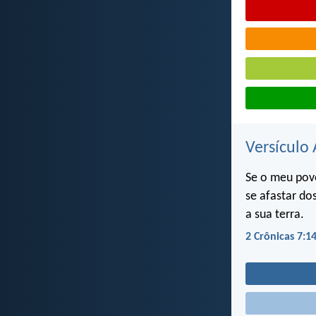
Versículo 
Se o meu povo
se afastar do
a sua terra.
2 Crônicas 7:1