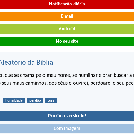
Notificação diária
E-mail
Android
No seu site
Aleatório da Bíblia
, que se chama pelo meu nome, se humilhar e orar, buscar a 
s seus maus caminhos, dos céus o ouvirei, perdoarei o seu pec
4
humildade
perdão
cura
Próximo versículo!
Com imagem