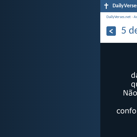
DailyVerse
DailyVerses.net
›
A
5 d