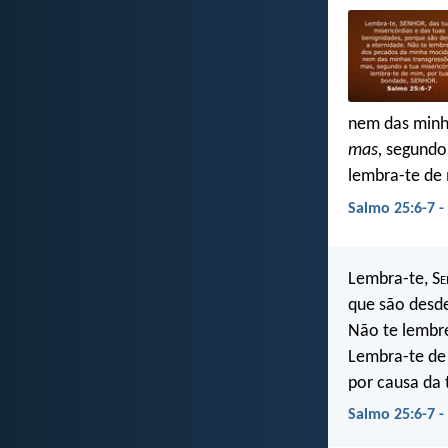
nem das minh
mas,
segundo 
lembra-te de 
Salmo 25:6-7 -
Lembra-te, S
e
que são desde
Não te lembr
Lembra-te de 
por causa da 
Salmo 25:6-7 