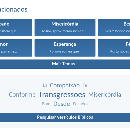
acionados
cado
Misericórdia
B
sabem que...
Assim, aproximemo-nos do trono...
mor
Esperança
F
 paciente...
‘Porque sou eu que...
Portanto, eu 
Mais Temas...
Compaixão
És
Te
Transgressões
Conforme
Misericórdia
Desde
Bom
Pecados
Pesquisar versículos Bíblicos