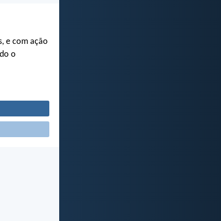
s, e com ação
odo o