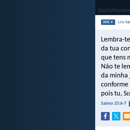
Leia
Sa
NVI
Lembra-te
da tua co
que tens 
Não te le
da minha 
conforme 
pois tu, S
e
Salmo 25:6-7