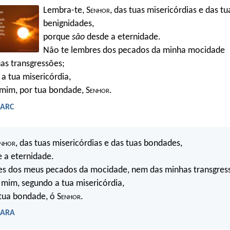
Lembra-te, S
enhor
, das tuas misericórdias e das tu
benignidades,
porque
são
desde a eternidade.
Não te lembres dos pecados da minha mocidade
as transgressões;
a tua misericórdia,
mim, por tua bondade, S
enhor
.
 ARC
nhor
, das tuas misericórdias e das tuas bondades,
 a eternidade.
es dos meus pecados da mocidade, nem das minhas transgres
mim, segundo a tua misericórdia,
tua bondade, ó S
enhor
.
- ARA