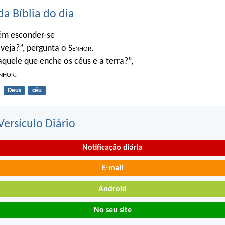
da Bíblia do dia
ém esconder-se
veja?”, pergunta o S
enhor
.
quele que enche os céus e a terra?”,
nhor
.
Deus
céu
ersículo Diário
Notificação diária
E-mail
Android
No seu site