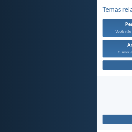
Temas rel
Pe
Vocês não 
A
O amor é