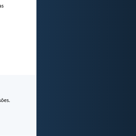
as
sões.