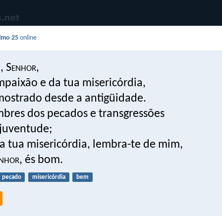
lmo 25
online
, S
enhor
,
mpaixão e da tua misericórdia,
mostrado desde a antigüidade.
mbres dos pecados e transgressões
juventude;
a tua misericórdia, lembra-te de mim,
nhor
, és bom.
pecado
misericórdia
bem