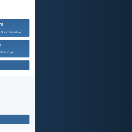
em
Sejam bondosos e compassivos...
é
lhes digo...