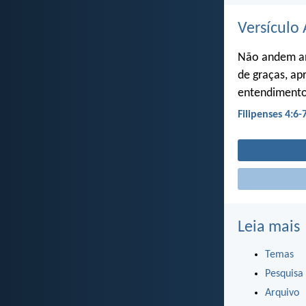
Versículo 
Não andem ans
de graças, ap
entendimento,
Filipenses 4:6-
Leia mais
Temas
Pesquisa
Arquivo