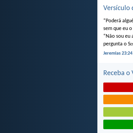
Versículo 
“Poderá algu
sem que eu o 
“Não sou eu a
pergunta o S
e
Jeremias 23:24
Receba o V