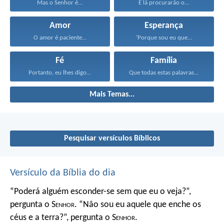
Mas o Senhor é...
E lá procurarão o...
Amor
Esperança
O amor é paciente...
‘Porque sou eu que...
Fé
Família
Portanto, eu lhes digo...
Que todas estas palavras...
Mais Temas...
Pesquisar versículos Bíblicos
Versículo da Bíblia do dia
“Poderá alguém esconder-se
sem que eu o veja?”,
pergunta o S
enhor
.
“Não sou eu aquele que enche os
céus e a terra?”,
pergunta o S
enhor
.