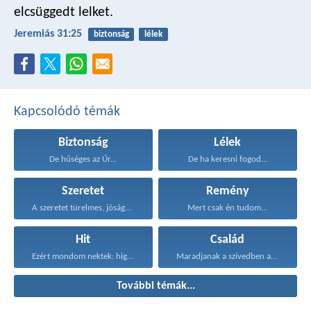
elcsüggedt lelket.
Jeremiás 31:25
biztonság
lélek
Kapcsolódó témák
Biztonság
Lélek
De hűséges az Úr...
De ha keresni fogod...
Szeretet
Remény
A szeretet türelmes, jóságos...
Mert csak én tudom...
Hit
Család
Ezért mondom nektek: higgyétek...
Maradjanak a szívedben azok...
További témák...