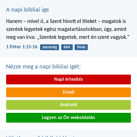
A napi bibliai ige
Hanem – mivel ő, a Szent hívott el titeket – magatok is
szentek legyetek egész magatartásotokban, úgy, amint
meg van írva: „Szentek legyetek, mert én szent vagyok.”
1 Péter 1:15-16
szentség
élet
hívás
Nézze meg a napi bibliai igét:
Napi értesítés
Email
Android
Legyen az Ön weboldalán