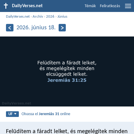
DailyVerses.net
Témák
Feliratkozás
DailyVerses.net
›
Archív
›
2026
›
Június
2026. június 18.
Olvassa el
Jeremiás 31
online
UF
Felüdítem a fáradt lelket, és megelégítek minden