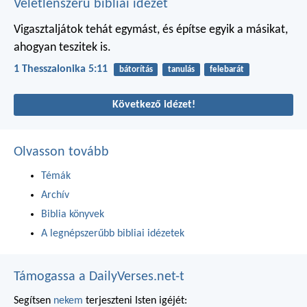
Véletlenszerű bibliai idézet
Vigasztaljátok tehát egymást, és építse egyik a másikat,
ahogyan teszitek is.
1 Thesszalonika 5:11
bátorítás
tanulás
felebarát
Következő idézet!
Olvasson tovább
Témák
Archív
Biblia könyvek
A legnépszerűbb bibliai idézetek
Támogassa a DailyVerses.net-t
Segítsen
nekem
terjeszteni Isten igéjét: