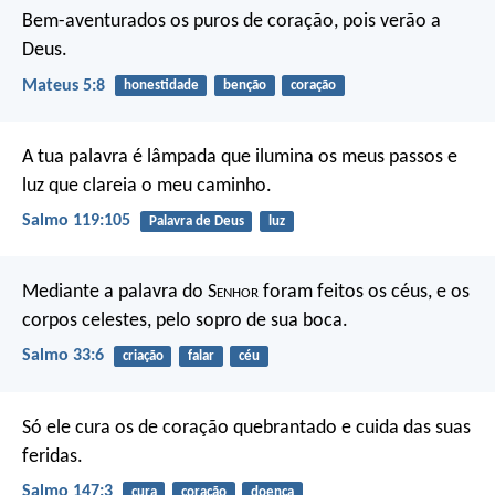
Bem-aventurados os puros de coração,
pois verão a
Deus.
Mateus 5:8
honestidade
benção
coração
A tua palavra é lâmpada que ilumina os meus passos
e
luz que clareia o meu caminho.
Salmo 119:105
Palavra de Deus
luz
Mediante a palavra do S
enhor
foram feitos os céus,
e os
corpos celestes, pelo sopro de sua boca.
Salmo 33:6
criação
falar
céu
Só ele cura os de coração quebrantado
e cuida das suas
feridas.
Salmo 147:3
cura
coração
doença