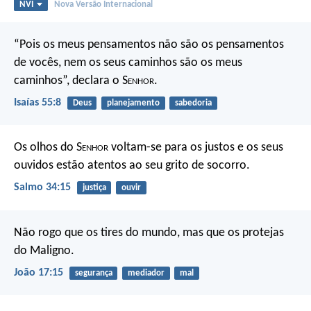
NVI
Nova Versão Internacional
“Pois os meus pensamentos não são os pensamentos
de vocês,
nem os seus caminhos são os meus
caminhos”,
declara o S
enhor
.
Isaías 55:8
Deus
planejamento
sabedoria
Os olhos do S
enhor
voltam-se para os justos
e os seus
ouvidos estão atentos ao seu grito de socorro.
Salmo 34:15
justiça
ouvir
Não rogo que os tires do mundo, mas que os protejas
do Maligno.
João 17:15
segurança
mediador
mal