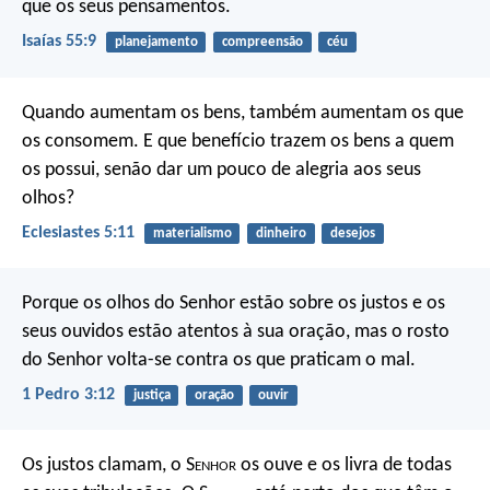
que os seus pensamentos.
Isaías 55:9
planejamento
compreensão
céu
Quando aumentam os bens,
também aumentam os que
os consomem.
E que benefício trazem os bens a quem
os possui,
senão dar um pouco de alegria aos seus
olhos?
Eclesiastes 5:11
materialismo
dinheiro
desejos
Porque os olhos do Senhor estão sobre os justos
e os
seus ouvidos estão atentos à sua oração,
mas o rosto
do Senhor volta-se contra os que praticam o mal.
1 Pedro 3:12
justiça
oração
ouvir
Os justos clamam, o S
enhor
os ouve
e os livra de todas