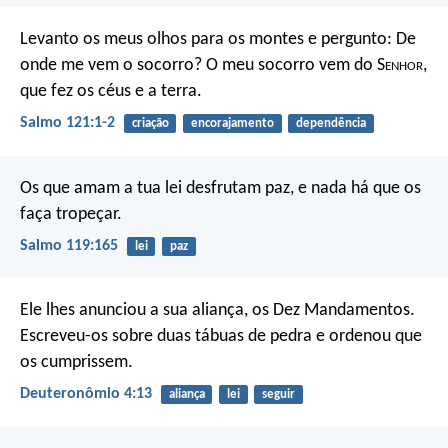
Levanto os meus olhos para os montes e pergunto:
De
onde me vem o socorro?
O meu socorro vem do S
enhor
,
que fez os céus e a terra.
Salmo 121:1-2
criação
encorajamento
dependência
Os que amam a tua lei desfrutam paz,
e nada há que os
faça tropeçar.
Salmo 119:165
lei
paz
Ele lhes anunciou a sua aliança, os Dez Mandamentos.
Escreveu-os sobre duas tábuas de pedra e ordenou que
os cumprissem.
Deuteronômio 4:13
aliança
lei
seguir