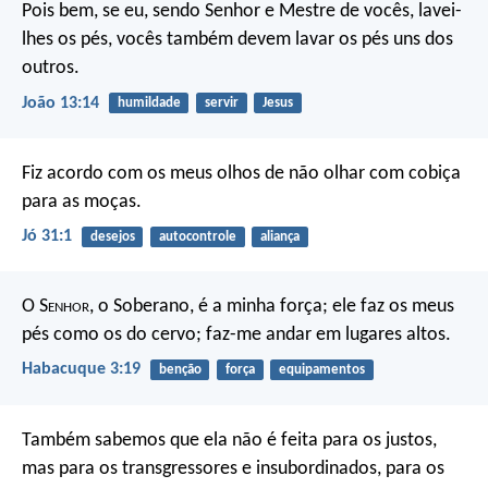
Pois bem, se eu, sendo Senhor e Mestre de vocês, lavei-
lhes os pés, vocês também devem lavar os pés uns dos
outros.
João 13:14
humildade
servir
Jesus
Fiz acordo com os meus olhos
de não olhar com cobiça
para as moças.
Jó 31:1
desejos
autocontrole
aliança
O S
enhor
, o Soberano, é a minha força;
ele faz os meus
pés como os do cervo;
faz-me andar em lugares altos.
Habacuque 3:19
benção
força
equipamentos
Também sabemos que ela não é feita para os justos,
mas para os transgressores e insubordinados, para os