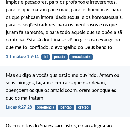
ímpios e pecadores, para os profanos e irreverentes,
para os que matam pai e mãe, para os homicidas, para
os que praticam imoralidade sexual e os homossexuais,
para os seqüestradores, para os mentirosos e os que
juram falsamente; e para todo aquele que se opõe à sã
doutrina. Esta sã doutrina se vê no glorioso evangelho
que me foi confiado, o evangelho do Deus bendito.
1 Timóteo 1:9-11
lei
pecado
sexualidade
Mas eu digo a vocês que estão me ouvindo: Amem os
seus inimigos, façam o bem aos que os odeiam,
abençoem os que os amaldiçoam, orem por aqueles
que os maltratam.
Lucas 6:27-28
obediência
benção
oração
Os preceitos do S
enhor
são justos,
e dão alegria ao