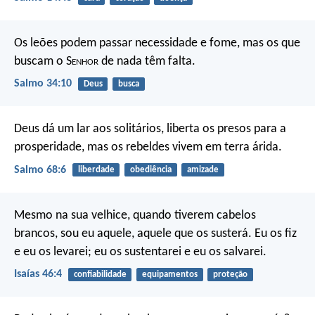
Os leões podem passar necessidade e fome,
mas os que
buscam o S
enhor
de nada têm falta.
Salmo 34:10
Deus
busca
Deus dá um lar aos solitários,
liberta os presos para a
prosperidade,
mas os rebeldes vivem em terra árida.
Salmo 68:6
liberdade
obediência
amizade
Mesmo na sua velhice, quando tiverem cabelos
brancos,
sou eu aquele, aquele que os susterá.
Eu os fiz
e eu os levarei;
eu os sustentarei e eu os salvarei.
Isaías 46:4
confiabilidade
equipamentos
proteção