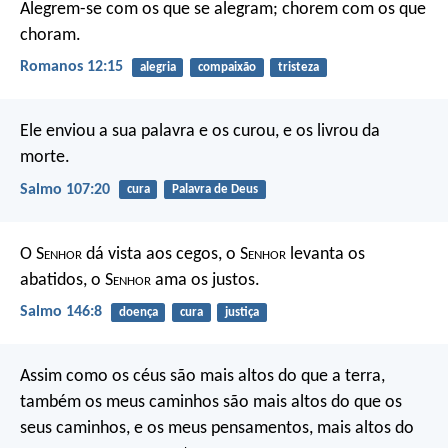
Alegrem-se com os que se alegram; chorem com os que
choram.
Romanos 12:15
alegria
compaixão
tristeza
Ele enviou a sua palavra e os curou,
e os livrou da
morte.
Salmo 107:20
cura
Palavra de Deus
O S
enhor
dá vista aos cegos,
o S
enhor
levanta os
abatidos,
o S
enhor
ama os justos.
Salmo 146:8
doença
cura
justiça
Assim como os céus são mais altos do que a terra,
também os meus caminhos são mais altos do que os
seus caminhos,
e os meus pensamentos, mais altos do