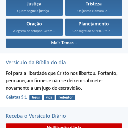
Justiça
Tristeza
Quem segue a justiça...
Os justos clamam, o...
Oração
Planejamento
Alegrem-se sempre. Orem continuamente...
Consagre ao SENHOR tudo...
Mais Temas...
Versículo da Bíblia do dia
Foi para a liberdade que Cristo nos libertou. Portanto,
permaneçam firmes e não se deixem submeter
novamente a um jugo de escravidão.
Gálatas 5:1
Jesus
vida
redentor
Receba o Versículo Diário
Notificação diária