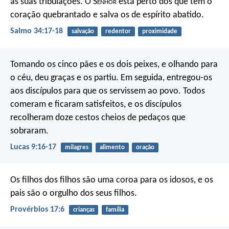
as suas tribulações.
O S
enhor
está perto dos que têm o
coração quebrantado
e salva os de espírito abatido.
Salmo 34:17-18
salvação
redentor
proximidade
Tomando os cinco pães e os dois peixes, e olhando para
o céu, deu graças e os partiu. Em seguida, entregou-os
aos discípulos para que os servissem ao povo. Todos
comeram e ficaram satisfeitos, e os discípulos
recolheram doze cestos cheios de pedaços que
sobraram.
Lucas 9:16-17
milagres
alimento
oração
Os filhos dos filhos são uma coroa para os idosos,
e os
pais são o orgulho dos seus filhos.
Provérbios 17:6
crianças
família