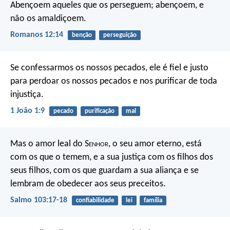
Abençoem aqueles que os perseguem; abençoem, e
não os amaldiçoem.
Romanos 12:14
benção
perseguição
Se confessarmos os nossos pecados, ele é fiel e justo
para perdoar os nossos pecados e nos purificar de toda
injustiça.
1 João 1:9
pecado
purificação
mal
Mas o amor leal do S
enhor
,
o seu amor eterno, está
com os que o temem,
e a sua justiça com os filhos dos
seus filhos,
com os que guardam a sua aliança
e se
lembram de obedecer aos seus preceitos.
Salmo 103:17-18
confiabilidade
lei
família