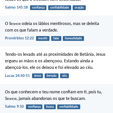
Salmo 145:18
confiança
confiabilidade
oração
O S
enhor
odeia os lábios mentirosos,
mas se deleita
com os que falam a verdade.
Provérbios 12:22
mentir
falar
honestidade
Tendo-os levado até as proximidades de Betânia, Jesus
ergueu as mãos e os abençoou. Estando ainda a
abençoá-los, ele os deixou e foi elevado ao céu.
Lucas 24:50-51
Jesus
benção
céu
Os que conhecem o teu nome confiam em ti,
pois tu,
S
enhor
, jamais abandonas os que te buscam.
Salmo 9:10
confiança
busca
confiabilidade