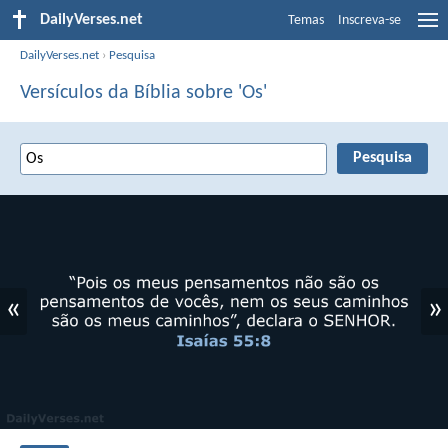
DailyVerses.net
Temas
Inscreva-se
DailyVerses.net
›
Pesquisa
Versículos da Bíblia sobre 'Os'
«
»