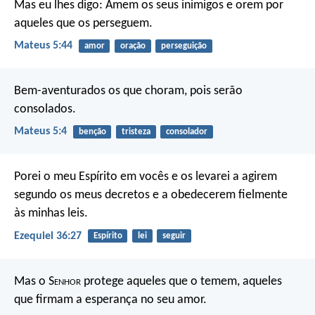
Mas eu lhes digo: Amem os seus inimigos e orem por
aqueles que os perseguem.
Mateus 5:44
amor
oração
perseguição
Bem-aventurados os que choram,
pois serão
consolados.
Mateus 5:4
benção
tristeza
consolador
Porei o meu Espírito em vocês e os levarei a agirem
segundo os meus decretos e a obedecerem fielmente
às minhas leis.
Ezequiel 36:27
Espírito
lei
seguir
Mas o S
enhor
protege aqueles que o temem,
aqueles
que firmam a esperança no seu amor.