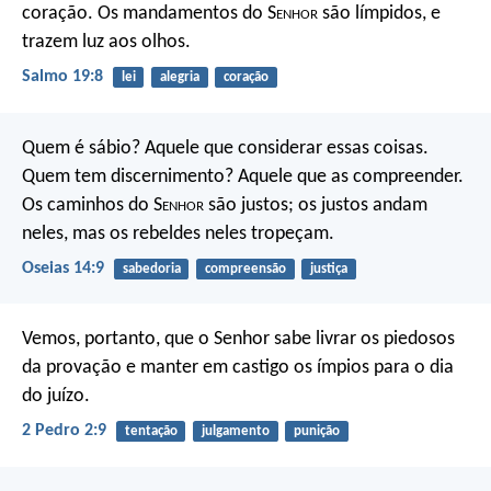
coração.
Os mandamentos do S
enhor
são límpidos,
e
trazem luz aos olhos.
Salmo 19:8
lei
alegria
coração
Quem é sábio?
Aquele que considerar essas coisas.
Quem tem discernimento?
Aquele que as compreender.
Os caminhos do S
enhor
são justos;
os justos andam
neles,
mas os rebeldes neles tropeçam.
Oseias 14:9
sabedoria
compreensão
justiça
Vemos, portanto, que o Senhor sabe livrar os piedosos
da provação e manter em castigo os ímpios para o dia
do juízo.
2 Pedro 2:9
tentação
julgamento
punição