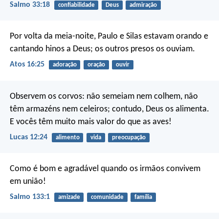
Salmo 33:18
confiabilidade
Deus
admiração
Por volta da meia-noite, Paulo e Silas estavam orando e
cantando hinos a Deus; os outros presos os ouviam.
Atos 16:25
adoração
oração
ouvir
Observem os corvos: não semeiam nem colhem, não
têm armazéns nem celeiros; contudo, Deus os alimenta.
E vocês têm muito mais valor do que as aves!
Lucas 12:24
alimento
vida
preocupação
Como é bom e agradável
quando os irmãos convivem
em união!
Salmo 133:1
amizade
comunidade
família