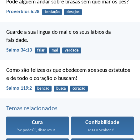
Pode alguém andar sobre brasas
sem queimar os pés?
Provérbios 6:28
tentação
desejos
Guarde a sua língua do mal
e os seus lábios da
falsidade.
Salmo 34:13
falar
mal
verdade
Como são felizes os que obedecem aos seus estatutos
e de todo o coração o buscam!
Salmo 119:2
benção
busca
coração
Temas relacionados
Cura
Confiabilidade
“Se podes?”, disse Jesus...
Mas o Senhor é...