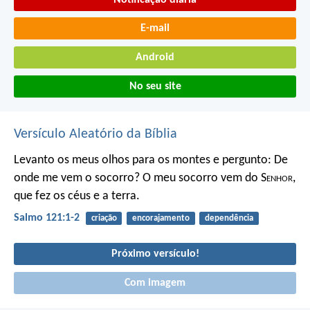
E-mail
Android
No seu site
Versículo Aleatório da Bíblia
Levanto os meus olhos para os montes e pergunto:
De
onde me vem o socorro?
O meu socorro vem do S
enhor
,
que fez os céus e a terra.
Salmo 121:1-2
criação
encorajamento
dependência
Próximo versículo!
Com imagem