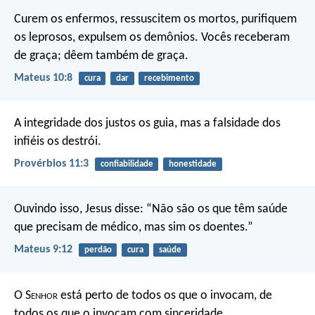
Curem os enfermos, ressuscitem os mortos, purifiquem
os leprosos, expulsem os demônios. Vocês receberam
de graça; dêem também de graça.
Mateus 10:8
cura
dar
recebimento
A integridade dos justos os guia,
mas a falsidade dos
infiéis os destrói.
Provérbios 11:3
confiabilidade
honestidade
Ouvindo isso, Jesus disse: “Não são os que têm saúde
que precisam de médico, mas sim os doentes.”
Mateus 9:12
perdão
cura
saúde
O S
enhor
está perto de todos os que o invocam,
de
todos os que o invocam com sinceridade.