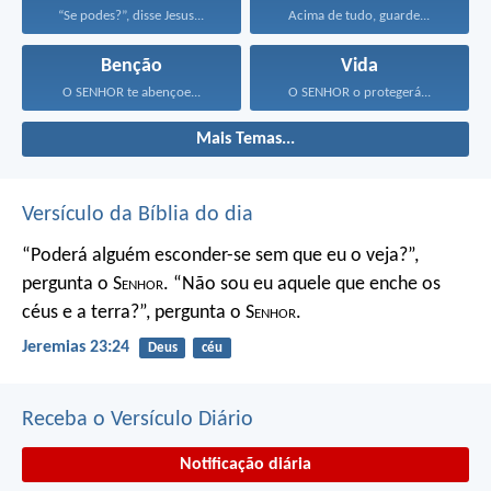
“Se podes?”, disse Jesus...
Acima de tudo, guarde...
Benção
Vida
O SENHOR te abençoe...
O SENHOR o protegerá...
Mais Temas...
Versículo da Bíblia do dia
“Poderá alguém esconder-se
sem que eu o veja?”,
pergunta o S
enhor
.
“Não sou eu aquele que enche os
céus e a terra?”,
pergunta o S
enhor
.
Jeremias 23:24
Deus
céu
Receba o Versículo Diário
Notificação diária