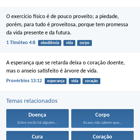
O exercício físico é de pouco proveito; a piedade,
porém, para tudo é proveitosa, porque tem promessa
da vida presente e da futura.
1 Timóteo 4:8
obediência
vida
corpo
A esperança que se retarda deixa o coração doente,
mas o anseio satisfeito é árvore de vida.
Provérbios 13:12
esperança
vida
coração
Temas relacionados
Doença
Corpo
Entre vocês há alguém...
Acaso não sabem que...
Cura
Coração