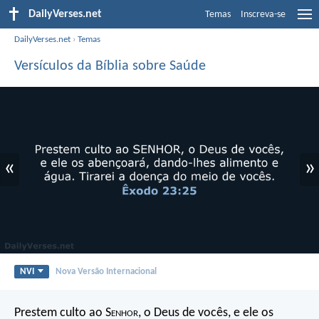
DailyVerses.net
Temas
Inscreva-se
DailyVerses.net
›
Temas
Versículos da Bíblia sobre Saúde
«
»
NVI
Nova Versão Internacional
Prestem culto ao S
enhor
, o Deus de vocês, e ele os