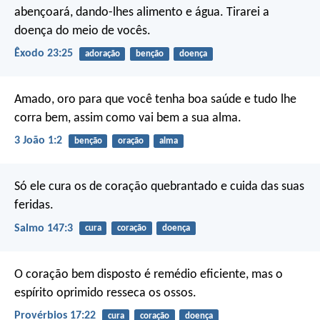
abençoará, dando-lhes alimento e água. Tirarei a
doença do meio de vocês.
Êxodo 23:25
adoração
benção
doença
Amado, oro para que você tenha boa saúde e tudo lhe
corra bem, assim como vai bem a sua alma.
3 João 1:2
benção
oração
alma
Só ele cura os de coração quebrantado
e cuida das suas
feridas.
Salmo 147:3
cura
coração
doença
O coração bem disposto é remédio eficiente,
mas o
espírito oprimido resseca os ossos.
Provérbios 17:22
cura
coração
doença