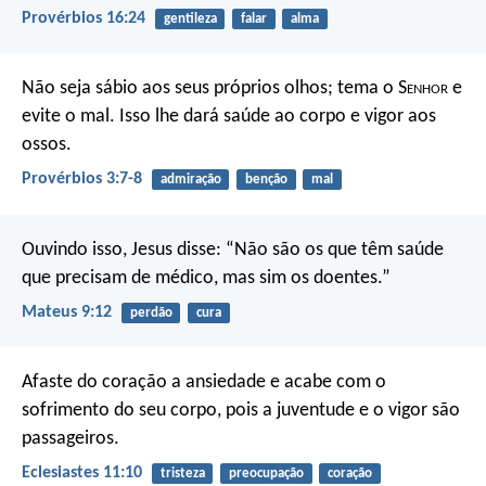
Provérbios 16:24
gentileza
falar
alma
Não seja sábio aos seus próprios olhos;
tema o S
enhor
e
evite o mal.
Isso lhe dará saúde ao corpo
e vigor aos
ossos.
Provérbios 3:7-8
admiração
benção
mal
Ouvindo isso, Jesus disse: “Não são os que têm saúde
que precisam de médico, mas sim os doentes.”
Mateus 9:12
perdão
cura
Afaste do coração a ansiedade
e acabe com o
sofrimento do seu corpo,
pois a juventude e o vigor são
passageiros.
Eclesiastes 11:10
tristeza
preocupação
coração