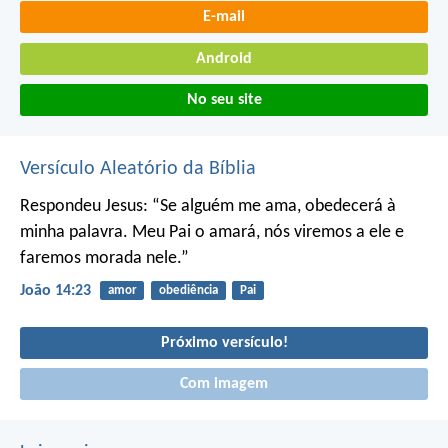
E-mail
Android
No seu site
Versículo Aleatório da Bíblia
Respondeu Jesus: “Se alguém me ama, obedecerá à
minha palavra. Meu Pai o amará, nós viremos a ele e
faremos morada nele.”
João 14:23
amor
obediência
Pai
Próximo versículo!
Com imagem