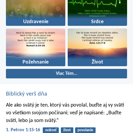
Uzdravenie
Srdce
Požehnanie
Život
Viac Tém...
Biblický verš dňa
Ale ako svätý je ten, ktorý vás povolal, buďte aj vy svätí
vo všetkom svojom počínaní; veď je napísané: „Buďte
svätí, lebo ja som svätý.“
1. Petrov 1:15-16
svätosť
život
povolanie