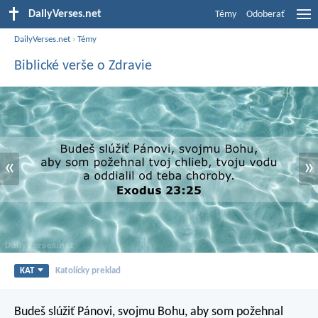
DailyVerses.net
Témy
Odoberať
DailyVerses.net
›
Témy
Biblické verše o Zdravie
«
»
KAT
Katolícky preklad
Budeš slúžiť Pánovi, svojmu Bohu, aby som požehnal