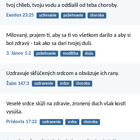
tvoj chlieb, tvoju vodu a oddialil od teba choroby.
Exodus 23:25
uctievanie
požehnanie
choroba
Milovaný, prajem ti, aby sa ti vo všetkom darilo a aby si
bol zdravý - tak ako sa darí tvojej duši.
3. Jánov 1:2
požehnanie
modlitba
duša
Uzdravuje skľúčených srdcom
a obväzuje ich rany.
Žalm 147:3
uzdravenie
srdce
choroba
Veselé srdce slúži na zdravie,
zronený duch však kosti
vysúša.
Príslovia 17:22
uzdravenie
srdce
choroba