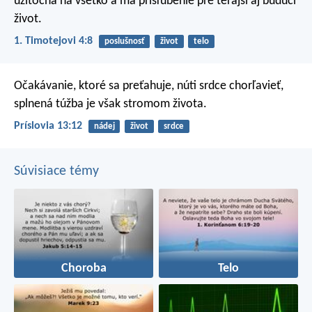
užitočná na všetko a má prisľúbenie pre terajší aj budúci
život.
1. Timotejovi 4:8
poslušnosť
život
telo
Očakávanie, ktoré sa preťahuje, núti srdce chorľavieť,
splnená túžba je však stromom života.
Príslovia 13:12
nádej
život
srdce
Súvisiace témy
Choroba
Telo