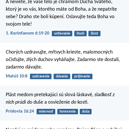
A neviete, že vaše telo je chrámom Ducha Svätého,
ktorý je vo vás, ktorého máte od Boha, a že nepatríte
sebe? Draho ste boli kúpení. Oslavujte teda Boha vo
svojom tele!
1. Korinťanom 6:19-20
uctievanie
Duch
život
Chorých uzdravujte, mŕtvych krieste, malomocných
očisťujte, zlých duchov vyháňajte. Zadarmo ste dostali,
zadarmo dávajte.
Matúš 10:8
uzdravenie
dávanie
prijímanie
Plást medom pretekajúci sú slová láskavé,
sladkosť
z
nich prúdi do
duše a osvieženie
do
kostí.
Príslovia 16:24
miernosť
hovorenie
duša