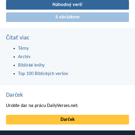
Náhodný verš!
S obrázkom
Čítať viac
Témy
Archív
Biblické knihy
Top 100 Biblických veršov
Darček
Urobte dar na prácu DailyVerses.net:
Darček