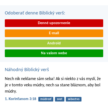
Odoberať denne Biblický verš:
Denné upozornenie
E-mail
Android
Na vašom webe
Náhodný Biblický verš
Nech nik neklame sám seba! Ak si niekto z vás myslí, že
je v tomto veku múdry, nech sa stane bláznom, aby bol
múdry.
1. Korinťanom 3:18
múdrosť
svet
sebectvo