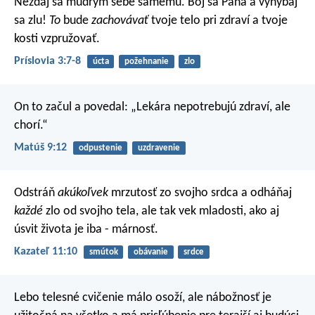
Nezdaj sa múdrym sebe samému.
Boj sa Pána a vyhýbaj
sa zlu!
To
bude
zachovávať
tvoje telo pri zdraví a tvoje
kosti vzpružovať.
Príslovia 3:7-8
úcta
požehnanie
zlo
On to začul a povedal: „Lekára nepotrebujú zdraví, ale
chorí.“
Matúš 9:12
odpustenie
uzdravenie
Odstráň
akúkoľvek
mrzutosť zo svojho srdca a odháňaj
každé
zlo od svojho tela, ale tak vek mladosti, ako aj
úsvit života je iba - márnosť.
Kazateľ 11:10
smútok
obávanie
srdce
Lebo telesné cvičenie málo osoží, ale nábožnosť je