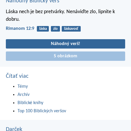
Náhodný Biblický verš
Láska nech je bez pretvárky. Nenáviďte zlo, lipnite k
dobru.
Rimanom 12:9
láska
zlo
láskavosť
Náhodný verš!
S obrázkom
Čítať viac
Témy
Archív
Biblické knihy
Top 100 Biblických veršov
Darček