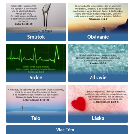
Smútok
Obávanie
Srdce
Zdravie
Telo
Láska
Viac Tém...