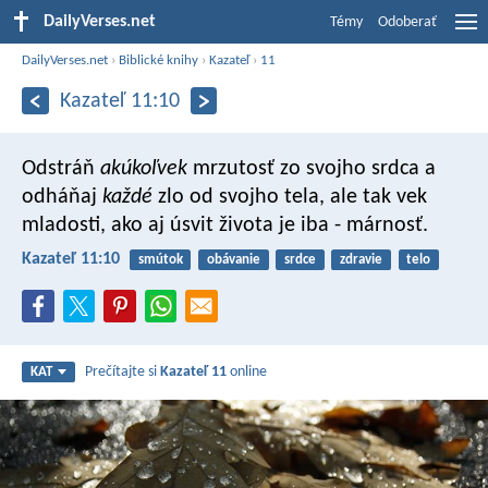
DailyVerses.net
Témy
Odoberať
DailyVerses.net
›
Biblické knihy
›
Kazateľ
›
11
Kazateľ 11:10
Odstráň
akúkoľvek
mrzutosť zo svojho srdca a
odháňaj
každé
zlo od svojho tela, ale tak vek
mladosti, ako aj úsvit života je iba - márnosť.
Kazateľ 11:10
smútok
obávanie
srdce
zdravie
telo
Prečítajte si
Kazateľ 11
online
KAT