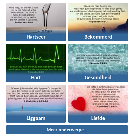
Hartseer
Bekommerd
Hart
Gesondheid
Liggaam
Liefde
Meer onderwerpe...