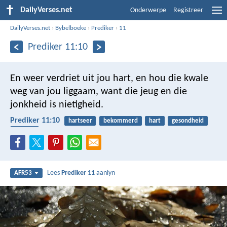
DailyVerses.net
Onderwerpe
Registreer
DailyVerses.net
›
Bybelboeke
›
Prediker
›
11
Prediker 11:10
En weer verdriet uit jou hart, en hou die kwale
weg van jou liggaam, want die jeug en die
jonkheid is nietigheid.
Prediker 11:10
hartseer
bekommerd
hart
gesondheid
liggaam
Lees
Prediker 11
aanlyn
AFR53