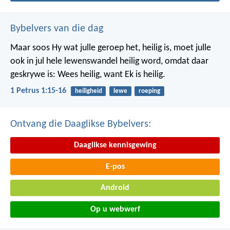
Bybelvers van die dag
Maar soos Hy wat julle geroep het, heilig is, moet julle
ook in jul hele lewenswandel heilig word, omdat daar
geskrywe is: Wees heilig, want Ek is heilig.
1 Petrus 1:15-16
heiligheid
lewe
roeping
Ontvang die Daaglikse Bybelvers:
Daaglikse kennisgewing
E-pos
Android
Op u webwerf