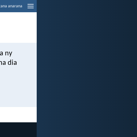
tana anarana
ka ny
na dia