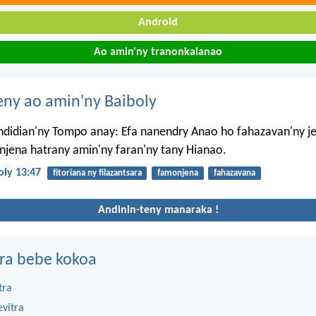
Android
Ao amin'ny tranonkalanao
eny ao amin'ny Baiboly
ndidian'ny Tompo anay: Efa nanendry Anao ho fahazavan'ny jen
jena hatrany amin'ny faran'ny tany Hianao.
oly 13:47
fitoriana ny filazantsara
famonjena
fahazavana
Andinin-teny manaraka !
ra bebe kokoa
tra
evitra