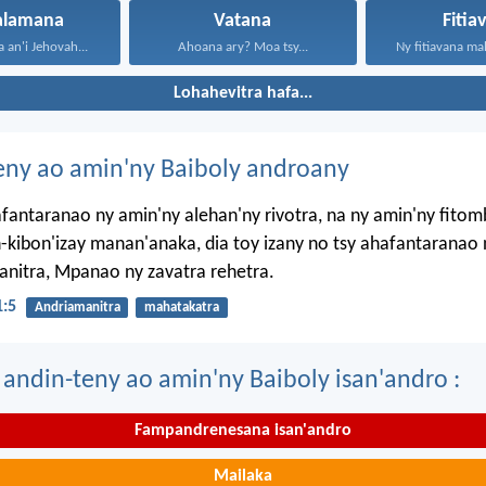
alamana
Vatana
Fitia
an'i Jehovah...
Ahoana ary? Moa tsy...
Ny fitiavana mah
Lohahevitra hafa...
eny ao amin'ny Baiboly androany
afantaranao ny amin'ny alehan'ny rivotra, na ny amin'ny fito
-kibon'izay manan'anaka, dia toy izany no tsy ahafantaranao 
nitra, Mpanao ny zavatra rehetra.
1:5
Andriamanitra
mahatakatra
 andin-teny ao amin'ny Baiboly isan'andro :
Fampandrenesana isan'andro
Mailaka