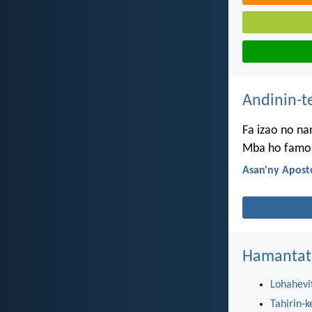
Andinin-t
Fa izao no na
Mba ho famon
Asan'ny Apost
Hamantat
Lohahevi
Tahirin-k