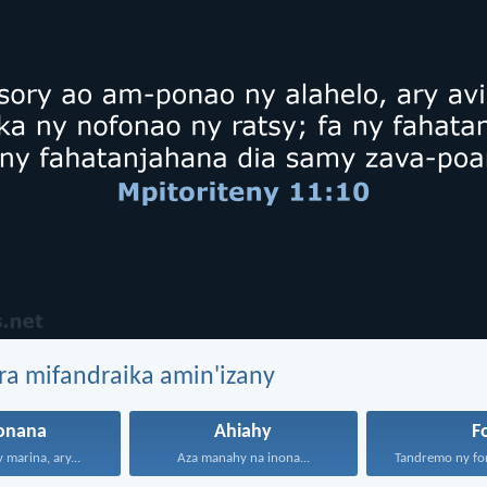
ra mifandraika amin'izany
aonana
Ahiahy
F
 marina, ary...
Aza manahy na inona...