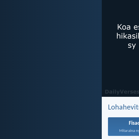
Lohahevit
Fis
Mitaraina ny