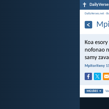
DailyVerse
DailyVerses.net
›
B
Mpi
Koa esory 
nofonao n
samy zava
Mpitoriteny 1
Va
MG1865