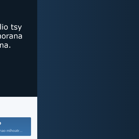
o
Tandremo ny fonao mihoatra...