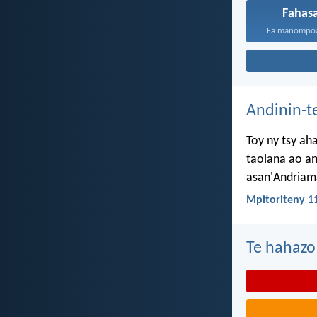
Fahas
Fa manompoa 
Andinin-t
Toy ny tsy ah
taolana ao an
asan'Andriama
Mpitoriteny 1
Te hahazo