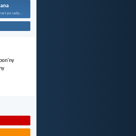
vana
ari-po sady...
mbon'ny
ny