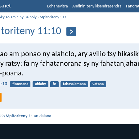
s.net
Lohahevitra
Andinin-teny kisendrasendra
Fanora
oky ao amin'ny Baiboly
›
Mpitoriteny
›
11
toriteny 11:10
ao am-ponao ny alahelo, ary avilio tsy hikasi
y ratsy; fa ny fahatanorana sy ny fahatanjaha
-poana.
1:10
fisaonana
ahiahy
fo
fahasalamana
vatana
kio
Mpitoriteny 11
an-dalana