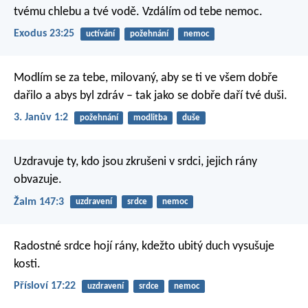
tvému chlebu a tvé vodě. Vzdálím od tebe nemoc.
Exodus 23:25
uctívání
požehnání
nemoc
Modlím se za tebe, milovaný, aby se ti ve všem dobře
dařilo a abys byl zdráv – tak jako se dobře daří tvé duši.
3. Janův 1:2
požehnání
modlitba
duše
Uzdravuje ty, kdo jsou zkrušeni v srdci,
jejich rány
obvazuje.
Žalm 147:3
uzdravení
srdce
nemoc
Radostné srdce hojí rány,
kdežto ubitý duch vysušuje
kosti.
Přísloví 17:22
uzdravení
srdce
nemoc