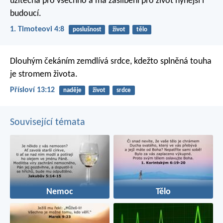
užitečná pro všechno a má zaslíbení pro život nynější i
budoucí.
1. Timoteovi 4:8
poslušnost
život
tělo
Dlouhým čekáním zemdlívá srdce,
kdežto splněná touha
je stromem života.
Přísloví 13:12
naděje
život
srdce
Související témata
Nemoc
Tělo