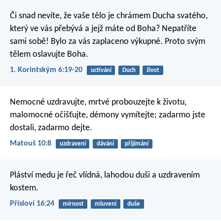
Či snad nevíte, že vaše tělo je chrámem Ducha svatého,
který ve vás přebývá a jejž máte od Boha? Nepatříte
sami sobě! Bylo za vás zaplaceno výkupné. Proto svým
tělem oslavujte Boha.
1. Korintským 6:19-20
uctívání
Duch
život
Nemocné uzdravujte, mrtvé probouzejte k životu,
malomocné očišťujte, démony vymítejte; zadarmo jste
dostali, zadarmo dejte.
Matouš 10:8
uzdravení
dávání
přijímání
Pláství medu je řeč vlídná,
lahodou duši a uzdravením
kostem.
Přísloví 16:24
mírnost
mluvení
duše