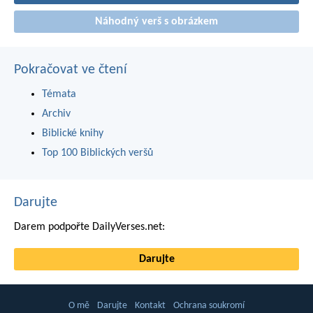
Náhodný verš s obrázkem
Pokračovat ve čtení
Témata
Archiv
Biblické knihy
Top 100 Biblických veršů
Darujte
Darem podpořte DailyVerses.net:
Darujte
O mě
Darujte
Kontakt
Ochrana soukromí