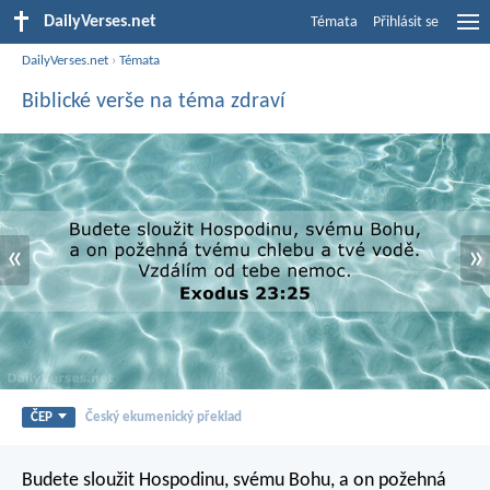
DailyVerses.net
Témata
Přihlásit se
DailyVerses.net
›
Témata
Biblické verše na téma zdraví
«
»
ČEP
Český ekumenický překlad
Budete sloužit Hospodinu, svému Bohu, a on požehná