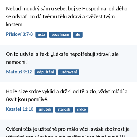
Nebuď moudrý sám u sebe,
boj se Hospodina, od zlého
se odvrať.
To dá tvému tělu zdraví
a svěžest tvým
kostem.
Přísloví 3:7-8
úcta
požehnání
zlo
On to uslyšel a řekl: „Lékaře nepotřebují zdraví, ale
nemocní.“
Matouš 9:12
odpuštění
uzdravení
Hoře si ze srdce vykliď
a drž si od těla zlo,
vždyť mládí a
úsvit jsou pomíjivé.
Kazatel 11:10
smutek
starosti
srdce
Cvičení těla je užitečné pro málo věcí, avšak zbožnost je