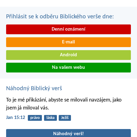
Přihlásit se k odběru Biblického verše dne:
Denní oznámení
E-mail
Android
Na vašem webu
Náhodný Biblický verš
To je mé přikázání, abyste se milovali navzájem, jako
jsem já miloval vás.
Jan 15:12
právo
láska
Ježíš
Náhodný verš!