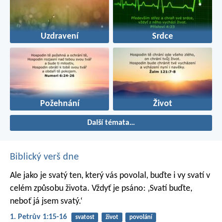
Uzdravení
Srdce
Požehnání
Život
Další témata…
Biblický verš dne
Ale jako je svatý ten, který vás povolal, buďte i vy svatí v
celém způsobu života. Vždyť je psáno: ‚Svatí buďte,
neboť já jsem svatý.‘
1. Petrův 1:15-16
svatost
život
povolání