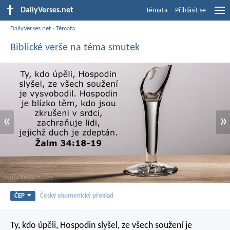
DailyVerses.net
Témata
Přihlásit se
DailyVerses.net
›
Témata
Biblické verše na téma smutek
«
»
ČEP
Český ekumenický překlad
Ty, kdo úpěli, Hospodin slyšel,
ze všech soužení je