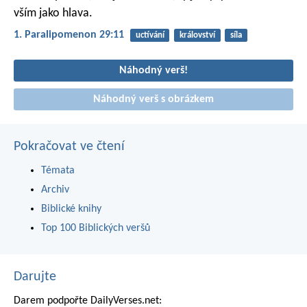
vším jako hlava.
1. Paralipomenon 29:11
uctívání
království
síla
Náhodný verš!
Náhodný verš s obrázkem
Pokračovat ve čtení
Témata
Archiv
Biblické knihy
Top 100 Biblických veršů
Darujte
Darem podpořte DailyVerses.net: