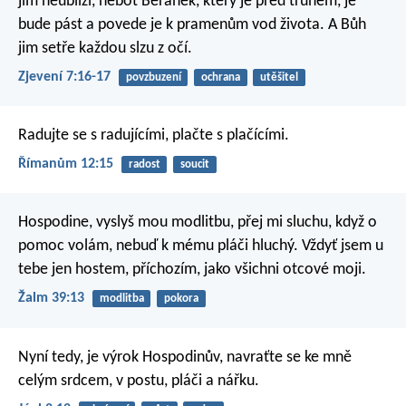
jim neublíží, neboť Beránek, který je před trůnem, je
bude pást a povede je k pramenům vod života. A Bůh
jim setře každou slzu z očí.
Zjevení 7:16-17
povzbuzení
ochrana
utěšitel
Radujte se s radujícími, plačte s plačícími.
Římanům 12:15
radost
soucit
Hospodine, vyslyš mou modlitbu,
přej mi sluchu, když o
pomoc volám,
nebuď k mému pláči hluchý.
Vždyť jsem u
tebe jen hostem,
příchozím, jako všichni otcové moji.
Žalm 39:13
modlitba
pokora
Nyní tedy, je výrok Hospodinův,
navraťte se ke mně
celým srdcem,
v postu, pláči a nářku.