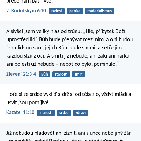
přece nám patří vše.
2. Korintským 6:10
radost
peníze
materialismus
A slyšel jsem veliký hlas od trůnu: „Hle, příbytek Boží
uprostřed lidí, Bůh bude přebývat mezi nimi a oni budou
jeho lid; on sám, jejich Bůh, bude s nimi, a setře jim
každou slzu z očí. A smrti již nebude, ani žalu ani nářku
ani bolesti už nebude – neboť co bylo, pominulo.“
Zjevení 21:3-4
Bůh
starosti
smrt
Hoře si ze srdce vykliď
a drž si od těla zlo,
vždyť mládí a
úsvit jsou pomíjivé.
Kazatel 11:10
starosti
srdce
zdraví
Již nebudou hladovět ani žíznit, ani slunce nebo jiný žár