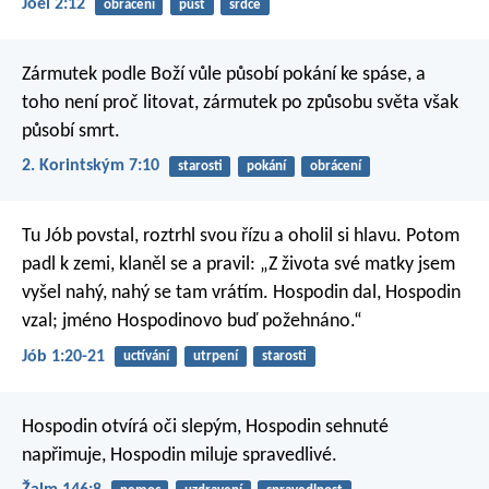
Jóel 2:12
obrácení
půst
srdce
Zármutek podle Boží vůle působí pokání ke spáse, a
toho není proč litovat, zármutek po způsobu světa však
působí smrt.
2. Korintským 7:10
starosti
pokání
obrácení
Tu Jób povstal, roztrhl svou řízu a oholil si hlavu.
Potom
padl k zemi, klaněl se a pravil:
„Z života své matky jsem
vyšel nahý,
nahý se tam vrátím.
Hospodin dal, Hospodin
vzal;
jméno Hospodinovo buď požehnáno.“
Jób 1:20-21
uctívání
utrpení
starosti
Hospodin otvírá oči slepým,
Hospodin sehnuté
napřimuje,
Hospodin miluje spravedlivé.