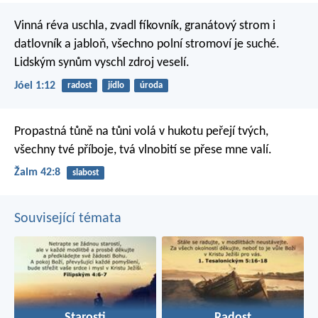
Vinná réva uschla, zvadl fíkovník,
granátový strom i
datlovník a jabloň,
všechno polní stromoví je suché.
Lidským synům vyschl zdroj veselí.
Jóel 1:12
radost
jídlo
úroda
Propastná tůně na tůni volá
v hukotu peřejí tvých,
všechny tvé příboje, tvá vlnobití
se přese mne valí.
Žalm 42:8
slabost
Související témata
Starosti
Radost