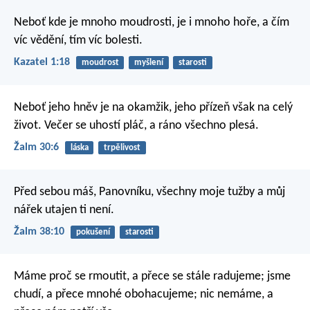
Neboť kde je mnoho moudrosti, je i mnoho hoře,
a čím
víc vědění, tím víc bolesti.
Kazatel 1:18
moudrost
myšlení
starosti
Neboť jeho hněv je na okamžik,
jeho přízeň však na celý
život.
Večer se uhostí pláč,
a ráno všechno plesá.
Žalm 30:6
láska
trpělivost
Před sebou máš, Panovníku, všechny moje tužby
a můj
nářek utajen ti není.
Žalm 38:10
pokušení
starosti
Máme proč se rmoutit, a přece se stále radujeme; jsme
chudí, a přece mnohé obohacujeme; nic nemáme, a