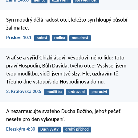
Žalm 146:8
nemoc
uzdravení
spravedlnost
Syn moudrý dělá radost otci,
kdežto syn hloupý působí
žal matce.
Přísloví 10:1
radost
rodina
moudrost
Vrať se a vyřiď Chizkijášovi, vévodovi mého lidu: Toto
praví Hospodin, Bůh Davida, tvého otce: Vyslyšel jsem
tvou modlitbu, viděl jsem tvé slzy. Hle, uzdravím tě.
Třetího dne vstoupíš do Hospodinova domu.
2. Královská 20:5
modlitba
uzdravení
proroctví
A nezarmucujte svatého Ducha Božího, jehož pečeť
nesete pro den vykoupení.
Efezským 4:30
Duch Svatý
druhý příchod