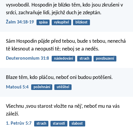
vysvobodil.
Hospodin je blízko těm, kdo jsou zkrušeni v
srdci,
zachraňuje lidi, jejichž duch je zdeptán.
Žalm 34:18-19
spása
vykupitel
blízkost
Sám Hospodin půjde před tebou, bude s tebou, nenechá
tě klesnout a neopustí tě; neboj se a neděs.
Deuteronomium 31:8
následování
strach
povzbuzení
Blaze těm, kdo pláčou,
neboť oni budou potěšeni.
Matouš 5:4
požehnání
utěšitel
Všechnu ‚svou starost vložte na něj‘, neboť mu na vás
záleží.
1. Petrův 5:7
strach
starosti
slabost