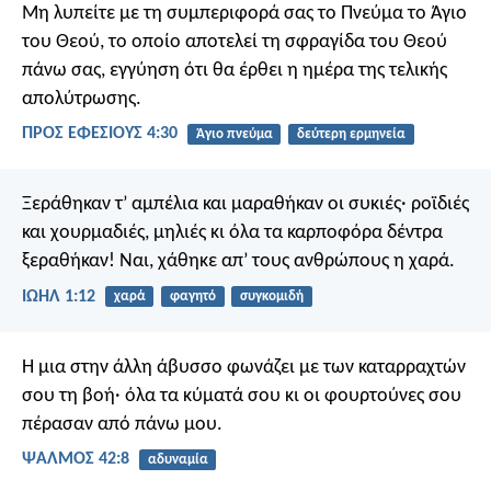
Μη λυπείτε με τη συμπεριφορά σας το Πνεύμα το Άγιο
του Θεού, το οποίο αποτελεί τη σφραγίδα του Θεού
πάνω σας, εγγύηση ότι θα έρθει η ημέρα της τελικής
απολύτρωσης.
ΠΡΟΣ ΕΦΕΣΙΟΥΣ 4:30
Άγιο πνεύμα
δεύτερη ερμηνεία
Ξεράθηκαν τ’ αμπέλια και μαραθήκαν οι συκιές· ροϊδιές
και χουρμαδιές, μηλιές κι όλα τα καρποφόρα δέντρα
ξεραθήκαν! Ναι, χάθηκε απ’ τους ανθρώπους η χαρά.
ΙΩΗΛ 1:12
χαρά
φαγητό
συγκομιδή
Η μια στην άλλη άβυσσο φωνάζει
με των καταρραχτών
σου τη βοή·
όλα τα κύματά σου κι οι φουρτούνες σου
πέρασαν από πάνω μου.
ΨΑΛΜΌΣ 42:8
αδυναμία