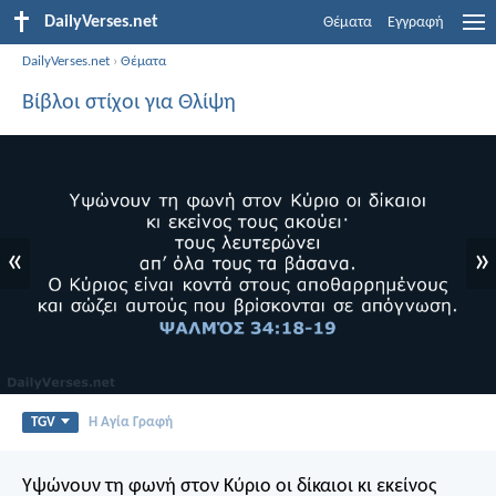
DailyVerses.net
Θέματα
Εγγραφή
DailyVerses.net
›
Θέματα
Βίβλοι στίχοι για Θλίψη
«
»
TGV
Η Αγία Γραφή
Υψώνουν τη φωνή στον Κύριο οι δίκαιοι
κι εκείνος