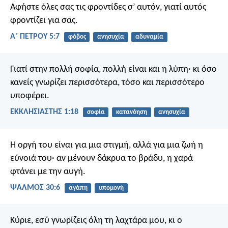
Αφήστε όλες σας τις φροντίδες σ’ αυτόν, γιατί αυτός
φροντίζει για σας.
Α΄ ΠΕΤΡΟΥ 5:7
φόβος
ανησυχία
αδυναμία
Γιατί στην πολλή σοφία, πολλή είναι και η λύπη·
κι όσο
κανείς γνωρίζει περισσότερα, τόσο και περισσότερο
υποφέρει.
ΕΚΚΛΗΣΙΑΣΤΗΣ 1:18
σοφία
κατανόηση
ανησυχία
Η οργή του είναι για μια στιγμή,
αλλά για μια ζωή η
εύνοιά του·
αν μένουν δάκρυα το βράδυ,
η χαρά
φτάνει με την αυγή.
ΨΑΛΜΌΣ 30:6
αγάπη
υπομονή
Κύριε, εσύ γνωρίζεις όλη τη λαχτάρα μου,
κι ο