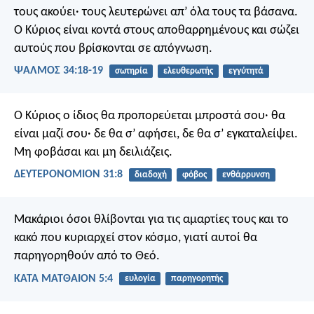
τους ακούει·
τους λευτερώνει
απ’ όλα τους τα βάσανα.
Ο Κύριος είναι κοντά στους αποθαρρημένους
και σώζει
αυτούς που βρίσκονται σε απόγνωση.
ΨΑΛΜΌΣ 34:18-19
σωτηρία
ελευθερωτής
εγγύτητά
Ο Κύριος ο ίδιος θα προπορεύεται μπροστά σου· θα
είναι μαζί σου· δε θα σ’ αφήσει, δε θα σ’ εγκαταλείψει.
Μη φοβάσαι και μη δειλιάζεις.
ΔΕΥΤΕΡΟΝΟΜΙΟΝ 31:8
διαδοχή
φόβος
ενθάρρυνση
Μακάριοι όσοι θλίβονται για τις αμαρτίες τους και το
κακό που κυριαρχεί στον κόσμο,
γιατί αυτοί θα
παρηγορηθούν από το Θεό.
ΚΑΤΑ ΜΑΤΘΑΙΟΝ 5:4
ευλογία
παρηγορητής