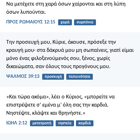
Να μετέχετε στη χαρά όσων χαίρονται και στη λύπη
όσων λυπούνται.
ΠΡΟΣ ΡΩΜΑΙΟΥΣ 12:15
χαρά
συμπόνια
Την προσευχή μου, Κύριε, άκουσε,
πρόσεξε την
κραυγή μου·
στα δάκρυά μου μη σωπαίνεις,
γιατί είμαι
μόνο ένας φιλοξενούμενός σου,
ξένος, χωρίς
δικαιώματα,
σαν όλους τους προγόνους μου.
ΨΑΛΜΌΣ 39:13
προσευχή
ταπεινότητα
«Και τώρα ακόμα», λέει ο Κύριος, «μπορείτε να
επιστρέψετε σ’ εμένα μ’ όλη σας την καρδιά.
Νηστέψτε, κλάψτε και θρηνήστε.»
ΙΩΗΛ 2:12
μετατροπή
νηστεία
καρδιά