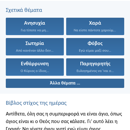
Σχετικά θέματα
Ανησυχία
Χαρά
Για τίποτε να μη...
Να είστε πάντοτε χαρούμενοι...
Σωτηρία
Φόβος
Από κανέναν άλλο δεν...
Εγώ είμαι μαζί σου...
Ενθάρρυνση
Παρηγορητής
Ο Κύριος ο ίδιος...
Ευλογημένος να ’ναι ο...
Άλλα θέματα ...
Βίβλος στίχος της ημέρας
Αντίθετα, όλη σας η συμπεριφορά να είναι άγια, όπως
άγιος είναι κι ο Θεός που σας κάλεσε. Γι’ αυτό λέει η
Γραφή: Να γίνετε άγιοι γιατί εγώ είμαι άγιος.