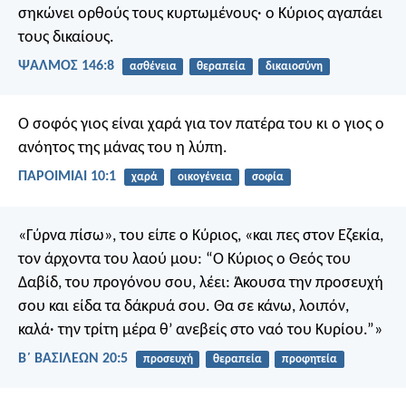
σηκώνει ορθούς τους κυρτωμένους·
ο Κύριος αγαπάει
τους δικαίους.
ΨΑΛΜΌΣ 146:8
ασθένεια
θεραπεία
δικαιοσύνη
Ο σοφός γιος είναι χαρά για τον πατέρα του
κι ο γιος ο
ανόητος της μάνας του η λύπη.
ΠΑΡΟΙΜΙΑΙ 10:1
χαρά
οικογένεια
σοφία
«Γύρνα πίσω», του είπε ο Κύριος, «και πες στον Εζεκία,
τον άρχοντα του λαού μου: “Ο Κύριος ο Θεός του
Δαβίδ, του προγόνου σου, λέει: Άκουσα την προσευχή
σου και είδα τα δάκρυά σου. Θα σε κάνω, λοιπόν,
καλά· την τρίτη μέρα θ’ ανεβείς στο ναό του Κυρίου.”»
Β΄ ΒΑΣΙΛΕΩΝ 20:5
προσευχή
θεραπεία
προφητεία