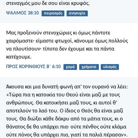
στεναγμός μου δε σου είναι κρυφός.
ΨΑΛΜΌΣ 38:10
πειρασμός
ανησυχία
Μας προξενούν στενοχώριες κι όμως πάντοτε
χαιρόμαστε· είμαστε φτωχοί, κάνουμε όμως πολλούς
να πλουτίσουν· τίποτα δεν έχουμε και τα πάντα
κατέχουμε.
ΠΡΟΣ ΚΟΡΙΝΘΙΟΥΣ Β΄ 6:10
χαρά
χρήματα
υλισμός
Άκουσα και μια δυνατή φωνή απ’ τον ουρανό να λέει:
«Τώρα πια η κατοικία του Θεού είναι μαζί με τους
ανθρώπους. Θα κατοικήσει μαζί τους, κι αυτοί θ’
αποτελούν το λαό του. Ο ίδιος ο Θεός θα είναι μαζί
τους. Θα διώξει κάθε δάκρυ από τα μάτια τους, κι ο
θάνατος δε θα υπάρχει πια· ούτε πένθος ούτε κλάμα
ούτε πόνος θα υπάρχει πια, γιατί τα παλιά πέρασαν».