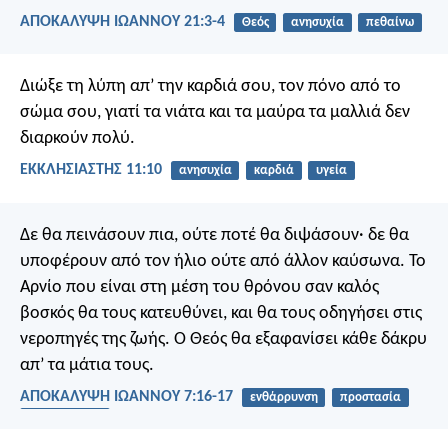
ΑΠΟΚΑΛΥΨΗ ΙΩΑΝΝΟΥ 21:3-4
Θεός
ανησυχία
πεθαίνω
Διώξε τη λύπη απ’ την καρδιά σου, τον πόνο από το
σώμα σου, γιατί τα νιάτα και τα μαύρα τα μαλλιά δεν
διαρκούν πολύ.
ΕΚΚΛΗΣΙΑΣΤΗΣ 11:10
ανησυχία
καρδιά
υγεία
Δε θα πεινάσουν πια, ούτε ποτέ θα διψάσουν·
δε θα
υποφέρουν από τον ήλιο ούτε από άλλον καύσωνα.
Το
Αρνίο που είναι στη μέση του θρόνου σαν καλός
βοσκός θα τους κατευθύνει,
και θα τους οδηγήσει στις
νεροπηγές της ζωής.
Ο Θεός θα εξαφανίσει κάθε δάκρυ
απ’ τα μάτια τους.
ΑΠΟΚΑΛΥΨΗ ΙΩΑΝΝΟΥ 7:16-17
ενθάρρυνση
προστασία
παρηγορητής