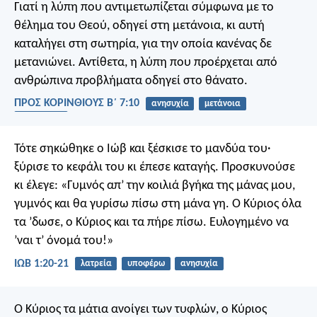
Γιατί η λύπη που αντιμετωπίζεται σύμφωνα με το
θέλημα του Θεού, οδηγεί στη μετάνοια, κι αυτή
καταλήγει στη σωτηρία, για την οποία κανένας δε
μετανιώνει. Αντίθετα, η λύπη που προέρχεται από
ανθρώπινα προβλήματα οδηγεί στο θάνατο.
ΠΡΟΣ ΚΟΡΙΝΘΙΟΥΣ Β΄ 7:10
ανησυχία
μετάνοια
μετατροπή
Τότε σηκώθηκε ο Ιώβ και ξέσκισε το μανδύα του·
ξύρισε το κεφάλι του κι έπεσε καταγής. Προσκυνούσε
κι έλεγε:
«Γυμνός απ’ την κοιλιά βγήκα της μάνας μου,
γυμνός και θα γυρίσω πίσω στη μάνα γη.
Ο Κύριος όλα
τα ’δωσε,
ο Κύριος και τα πήρε πίσω.
Ευλογημένο να
’ναι τ’ όνομά του!»
ΙΩΒ 1:20-21
λατρεία
υποφέρω
ανησυχία
Ο Κύριος τα μάτια ανοίγει των τυφλών,
ο Κύριος