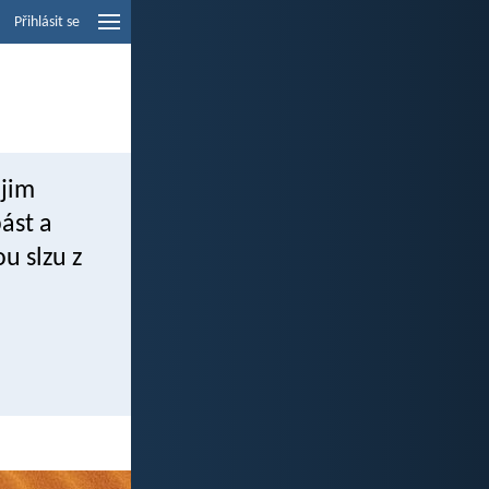
Přihlásit se
 jim
ást a
u slzu z