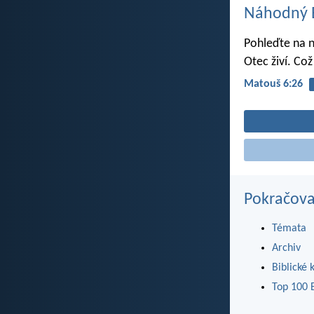
Náhodný B
Pohleďte na n
Otec živí. Co
Matouš 6:26
Pokračova
Témata
Archiv
Biblické 
Top 100 B