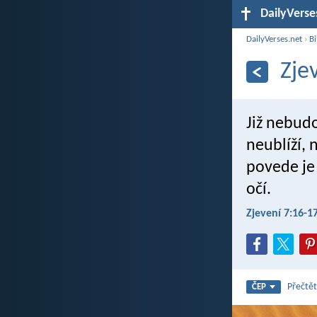
DailyVerse
DailyVerses.net
›
Bi
Zje
Již nebudo
neublíží, 
povede je
očí.
Zjevení 7:16-1
Přečtět
ČEP