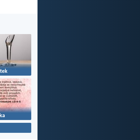
tek
ka