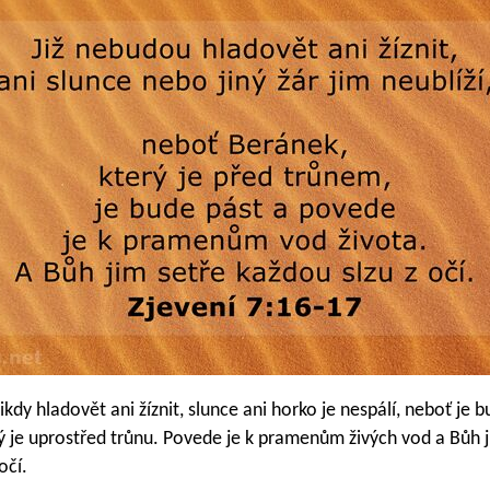
dy hladovět ani žíznit, slunce ani horko je nespálí, neboť je 
ý je uprostřed trůnu. Povede je k pramenům živých vod a Bůh j
očí.