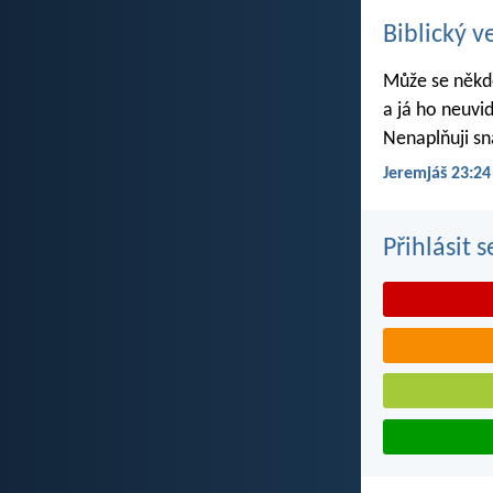
Biblický v
Může se někdo
a já ho neuvi
Nenaplňuji sn
Jeremjáš 23:24
Přihlásit 