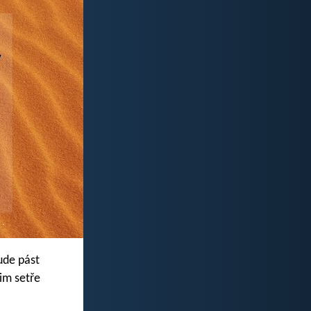
bude pást
im setře