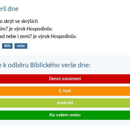
erš dne
 skrýt ve skrýších
dím? je výrok Hospodinův.
ad nebe i zemi? je výrok Hospodinův.
Bůh
nebe
se k odběru Biblického verše dne:
Denní oznámení
E-mail
Android
Na vašem webu