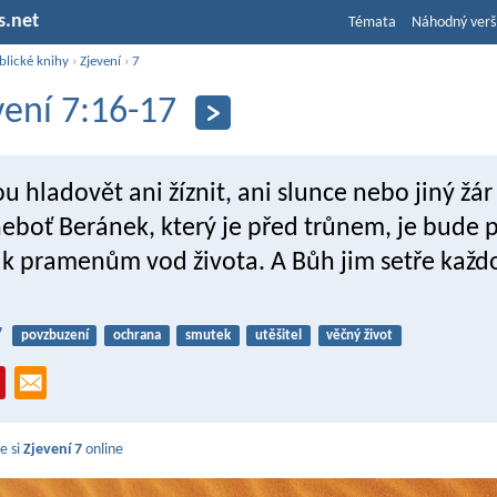
s.net
Témata
Náhodný verš
blické knihy
›
Zjevení
›
7
vení 7:16-17
u hladovět ani žíznit, ani slunce nebo jiný žár
neboť Beránek, který je před trůnem, je bude p
 k pramenům vod života. A Bůh jim setře každo
7
povzbuzení
ochrana
smutek
utěšitel
věčný život
e si
Zjevení 7
online