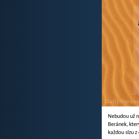
Nebudou už nik
Beránek, kter
každou slzu z 