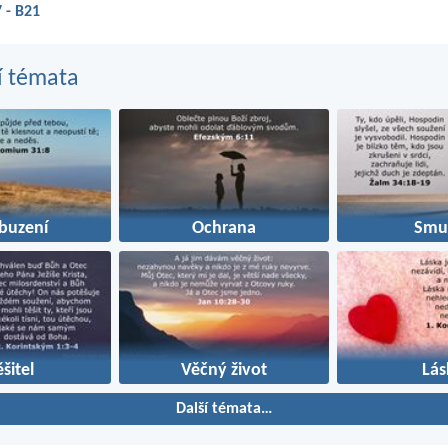
 - B21
í témata
buzení
Ochrana
Smu
šitel
Věčný život
Lás
Další témata…