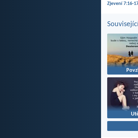
Zjevení 7:16-17
Souvisejíc
Povz
Utě