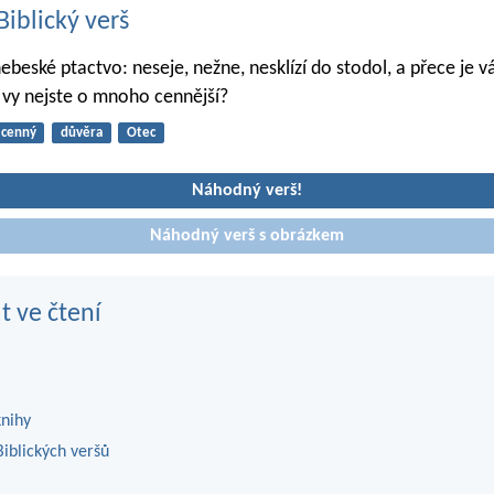
iblický verš
ebeské ptactvo: neseje, nežne, nesklízí do stodol, a přece je 
ž vy nejste o mnoho cennější?
cenný
důvěra
Otec
Náhodný verš!
Náhodný verš s obrázkem
t ve čtení
knihy
iblických veršů