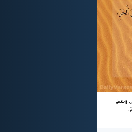
 فِي وَسَطِ
ْ.