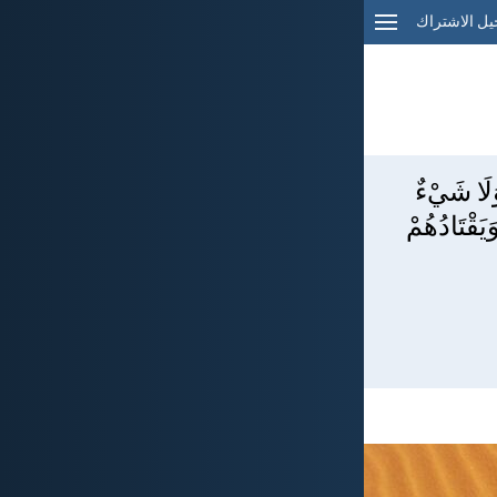
ل الاشتراك
َلَا شَيْءٌ
قْتَادُهُمْ