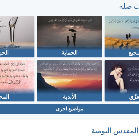
ت صلة
شجيع
الحماية
الحز
عزّي
الأبدية
المح
مواضيع اخرى
 المقدس اليومية