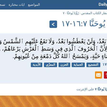
Dail
المواضيع
ايات مختارة
تسجي
فار الكتاب المقدس
›
رُؤْيَا يُوحَنَّا
›
٧
حَنَّا ٧:‏١٦-‏١٧
َعْدُ، وَلَنْ يَعْطَشُوا بَعْدُ، وَلَا تَقَعُ عَلَيْهِمِ ٱلشَّمْسُ و
لِأَنَّ ٱلْخَرُوفَ ٱلَّذِي فِي وَسَطِ ٱلْعَرْشِ يَرْعَاهُمْ، وَيَ
مَاءٍ حَيَّةٍ، وَيَمْسَحُ ٱللهُ كُلَّ دَمْعَةٍ مِنْ عُيُونِهِمْ.
التشجيع
الحماية
الحزن
المعزّي
الأبدية
َا يُوحَنَّا ٧
على الإنترنت