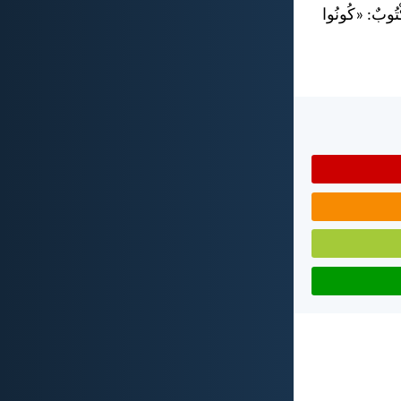
كْتُوبٌ: «كُونُوا