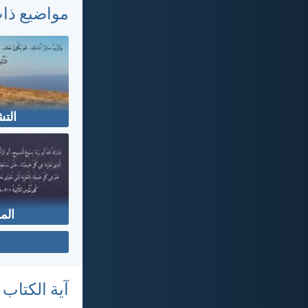
مواضيع ذا
الت
الم
آية الكتاب