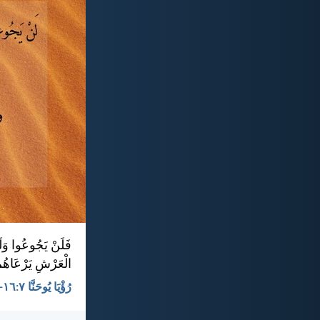
فَلَنْ يَجُوعُوا وَل
الْعَرْشِ يَرْعَاهُمْ 
رُؤْيَا يُوحَنَّا ٧:‏١٦-‏١٧ - KEH