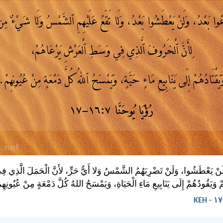
َنْ يَعْطَشُوا، وَلَنْ تَضْرِبَهُمُ الشَّمْسُ وَلا أَيُّ حَرٍّ، لأَنَّ الْحَمَلَ الَّذِي
وَيَقُودُهُمْ إِلَى يَنَابِيعِ مَاءِ الْحَيَاةِ، وَيَمْسَحُ اللهُ كُلَّ دَمْعَةٍ مِنْ عُيُونِهِم