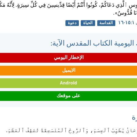
وسِ ٱلَّذِي دَعَاكُمْ، كُونُوا أَنْتُمْ أَيْضًا قِدِّيسِينَ فِي كُلِّ سِيرَةٍ. لِأَنَّهُ مَ
أَنَا قُدُّوسٌ».
١٦
القداسة
الحياة
دعوة
اليومية الكتاب المقدس الآية:
الإخطار اليومي
الايميل
Android
على موقعك
ة
َانُ يُطَيِّبُ ٱلْجِسْمَ، وَٱلرُّوحُ ٱلْمُنْسَحِقَةُ تُجَفِّفُ ٱلْعَظْمَ.