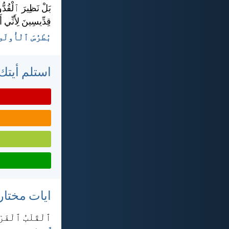
بَلْ نَظِيرَ ٱلْقُدُّ
قِدِّيسِينَ لِأَنِّي 
بُطْرُسَ ٱلْأُولَى ١:‏١٥-‏
استلم أيتك 
ايات مختار
ٱلْقَلْبُ ٱلْفَرْح