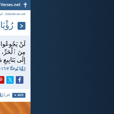
yVerses.net
DailyVerses.net
›
اس
رُؤْيَا يُو
لَنْ يَجُوعُوا ب
مِنَ ٱلْحَرِّ، 
إِلَى يَنَابِيعِ 
رُؤْيَا يُوحَنَّا ٧:‏١٦-‏١٧
اقرأ
رُؤْي
AVD