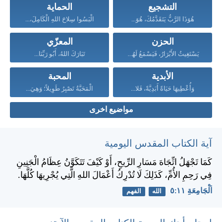
التشجيع
الحماية
هُوَذَا الرَّبُّ يَتَقَدَّمُكَ، هُوَ...
الْبَسُوا سِلاحَ اللهِ الْكَامِلَ،...
الحزن
المعزّي
يَسْتَغِيثُ الأَبْرَارُ، فَيَسْمَعُ لَهُمُ...
تَبَارَكَ اللهُ، أَبُو رَبِّنَا...
الأبدية
المحبة
وَأُعْطِيهَا حَيَاةً أَبَدِيَّةً، فَلا...
الْمَحَبَّةُ تَصْبِرُ طَوِيلاً؛ وَهِيَ...
مواضيع اخرى
آية الكتاب المقدس اليومية
كَمَا تَجْهَلُ اتِّجَاهَ مَسَارِ الرِّيحِ، أَوْ كَيْفَ تَتَكَوَّنُ عِظَامُ الْجَنِينِ
فِي رَحِمِ الأُمِّ، كَذَلِكَ لَا تُدْرِكُ أَعْمَالَ اللهِ الَّتِي يُجْرِيهَا كُلَّهَا.
اَلْجَامِعَةِ ١١:‏٥
الله
الفهم