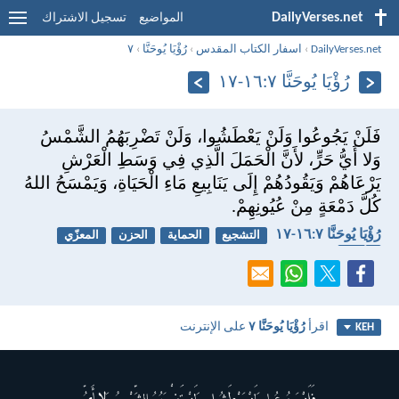
DailyVerses.net
المواضيع
تسجيل الاشتراك
DailyVerses.net
›
اسفار الكتاب المقدس
›
رُؤْيَا يُوحَنَّا
›
٧
رُؤْيَا يُوحَنَّا ٧:‏١٦-‏١٧
فَلَنْ يَجُوعُوا وَلَنْ يَعْطَشُوا، وَلَنْ تَضْرِبَهُمُ الشَّمْسُ
وَلا أَيُّ حَرٍّ، لأَنَّ الْحَمَلَ الَّذِي فِي وَسَطِ الْعَرْشِ
يَرْعَاهُمْ وَيَقُودُهُمْ إِلَى يَنَابِيعِ مَاءِ الْحَيَاةِ، وَيَمْسَحُ اللهُ
كُلَّ دَمْعَةٍ مِنْ عُيُونِهِمْ.
رُؤْيَا يُوحَنَّا ٧:‏١٦-‏١٧
التشجيع
الحماية
الحزن
المعزّي
الأبدية
اقرأ
رُؤْيَا يُوحَنَّا ٧
على الإنترنت
KEH