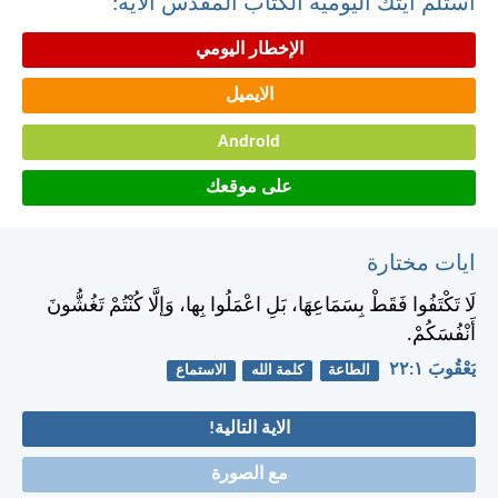
استلم أيتك اليومية الكتاب المقدس الآية:
الإخطار اليومي
الايميل
Android
على موقعك
ايات مختارة
لَا تَكْتَفُوا فَقَطْ بِسَمَاعِهَا، بَلِ اعْمَلُوا بِها، وَإلَّا كُنْتُمْ تَغُشُّونَ
أَنْفُسَكُمْ.
يَعْقُوبَ ١:‏٢٢
الطاعة
كلمة الله
الاستماع
الاية التالية!
مع الصورة