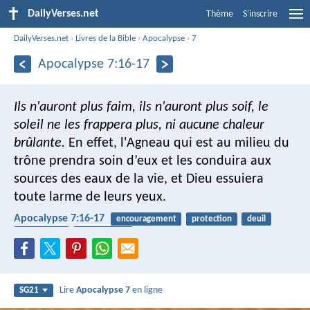
DailyVerses.net
Thème
S'inscrire
DailyVerses.net
›
Livres de la Bible
›
Apocalypse
›
7
Apocalypse 7:16-17
Ils n'auront plus faim, ils n'auront plus soif, le
soleil ne les frappera plus, ni aucune chaleur
brûlante.
En effet, l'Agneau qui est au milieu du
trône prendra soin d’eux et les conduira aux
sources des eaux de la vie, et Dieu essuiera
toute larme de leurs yeux.
Apocalypse 7:16-17
encouragement
protection
deuil
consolateur
vie éternelle
Lire
Apocalypse 7
en ligne
SG21