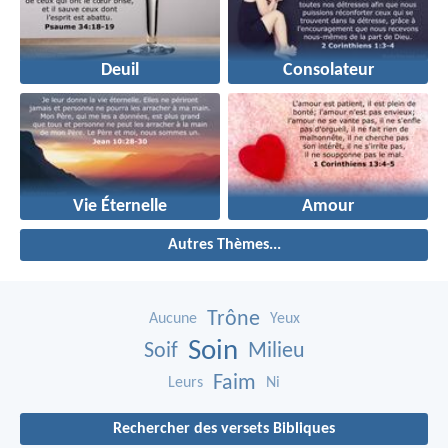
Deuil
Consolateur
Vie Éternelle
Amour
Autres Thèmes...
Trône
Aucune
Yeux
Soin
Soif
Milieu
Faim
Leurs
Ni
Rechercher des versets Bibliques