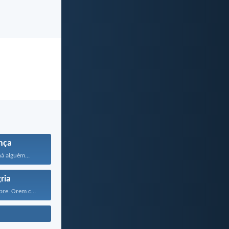
nça
á alguém...
ria
Alegrem-se sempre. Orem continuamente...