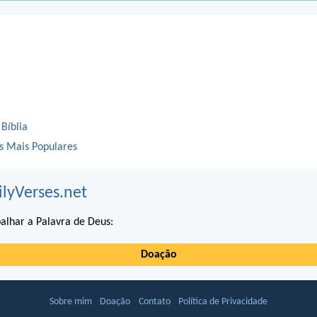
 Bíblia
os Mais Populares
ilyVerses.net
alhar a Palavra de Deus:
Doação
Sobre mim
Doação
Contato
Política de Privacidade