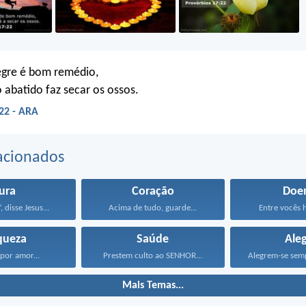
egre é bom remédio,
o abatido faz secar os ossos.
22 - ARA
acionados
ura
Coração
Doe
 disse Jesus...
Acima de tudo, guarde...
Entre vocês h
queza
Saúde
Aleg
 por amor...
Prestem culto ao SENHOR...
Mais Temas...