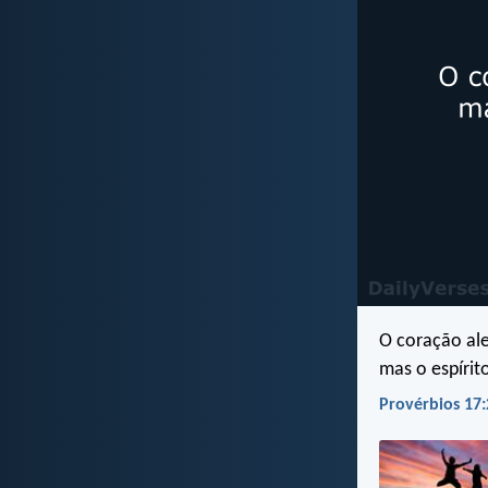
O coração al
mas o espírito
Provérbios 17: