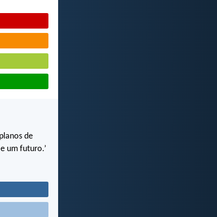
‘planos de
 e um futuro.’