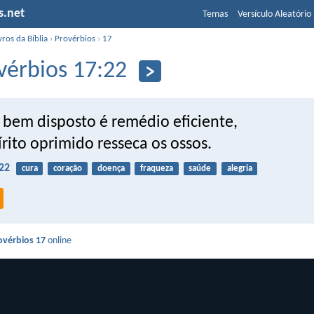
s.net
Temas
Versículo Aleatório
vros da Bíblia
›
Provérbios
›
17
vérbios 17:22
 bem disposto é remédio eficiente,
rito oprimido resseca os ossos.
22
cura
coração
doença
fraqueza
saúde
alegria
ovérbios 17
online