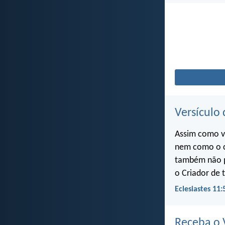
Versículo 
Assim como v
nem como o c
também não p
o Criador de 
Eclesiastes 11:
Receba o V