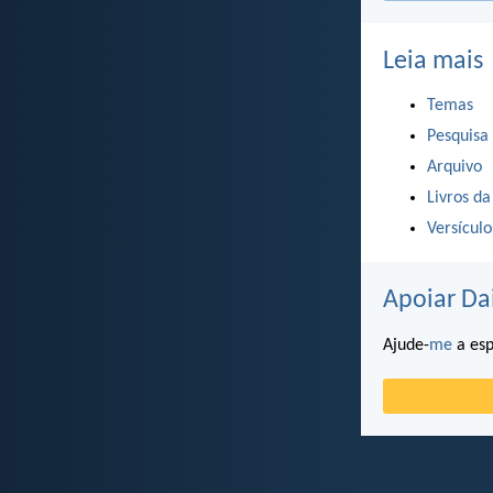
Leia mais
Temas
Pesquisa
Arquivo
Livros da
Versícul
Apoiar Da
Ajude-
me
a esp