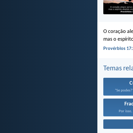
O coração al
mas o espírit
Provérbios 17:
Temas rel
C
“Se podes?”,
Fra
Por isso,