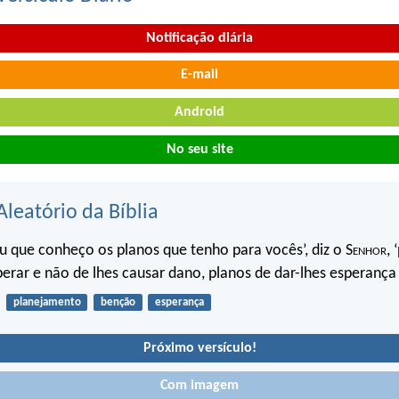
Notificação diária
E-mail
Android
No seu site
Aleatório da Bíblia
u que conheço os planos que tenho para vocês’, diz o S
enhor
, 
perar e não de lhes causar dano, planos de dar-lhes esperança
planejamento
benção
esperança
Próximo versículo!
Com imagem