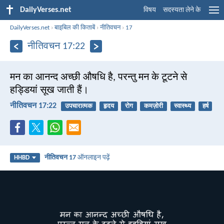
DailyVerses.net
विषय
सदस्यता लेने के
DailyVerses.net
›
बाइबिल की किताबें
›
नीतिवचन
›
17
नीतिवचन 17:22
मन का आनन्द अच्छी औषधि है, परन्तु मन के टूटने से
हड्डियां सूख जाती हैं।
नीतिवचन 17:22
उपचारात्मक
हृदय
रोग
कमज़ोरी
स्वास्थ्य
हर्ष
नीतिवचन 17
ऑनलाइन पढ़ें
HHBD