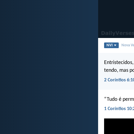
NVI
Nova Ve
Entristecidos
tendo, mas p
2 Coríntios 6:1
“Tudo é perm
1 Coríntios 10: