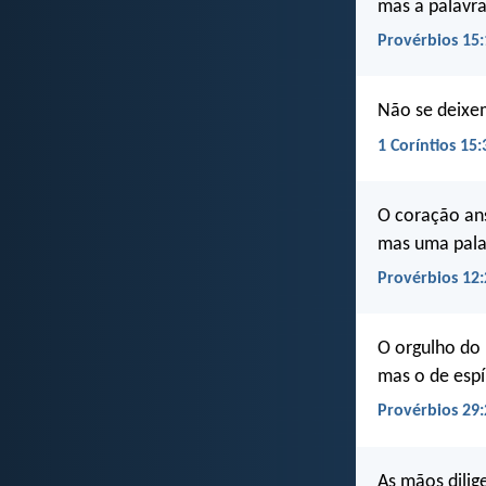
mas a palavra 
Provérbios 15:
Não se deixe
1 Coríntios 15:
O coração an
mas uma pala
Provérbios 12:
O orgulho do
mas o de espí
Provérbios 29:
As mãos dilig