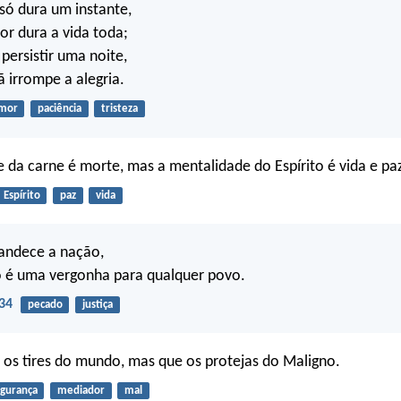
 só dura um instante,
or dura a vida toda;
persistir uma noite,
 irrompe a alegria.
mor
paciência
tristeza
 da carne é morte, mas a mentalidade do Espírito é vida e pa
Espírito
paz
vida
randece a nação,
 é uma vergonha para qualquer povo.
34
pecado
justiça
os tires do mundo, mas que os protejas do Maligno.
gurança
mediador
mal