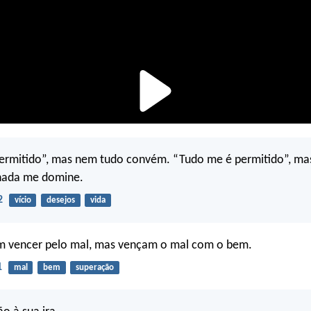
ermitido”, mas nem tudo convém. “Tudo me é permitido”, ma
 nada me domine.
2
vício
desejos
vida
m vencer pelo mal, mas vençam o mal com o bem.
1
mal
bem
superação