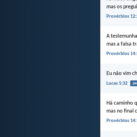
mas os pregu
Provérbios 12:
A testemunha
mas a falsa t
Provérbios 14:
Eu não vim c
Lucas 5:32
pe
Há caminho q
mas no final 
Provérbios 14: