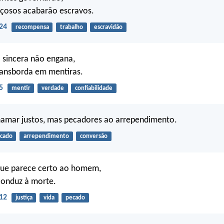
içosos acabarão escravos.
24
recompensa
trabalho
escravidão
 sincera não engana,
ransborda em mentiras.
5
mentir
verdade
confiabilidade
hamar justos, mas pecadores ao arrependimento.
cado
arrependimento
conversão
ue parece certo ao homem,
conduz à morte.
12
justiça
vida
pecado