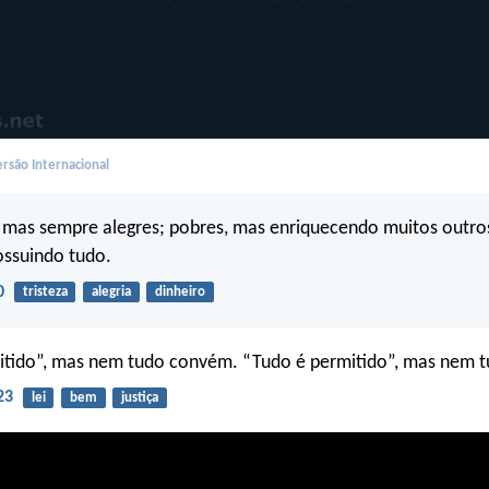
rsão Internacional
, mas sempre alegres; pobres, mas enriquecendo muitos outro
ossuindo tudo.
0
tristeza
alegria
dinheiro
itido”, mas nem tudo convém. “Tudo é permitido”, mas nem tu
23
lei
bem
justiça