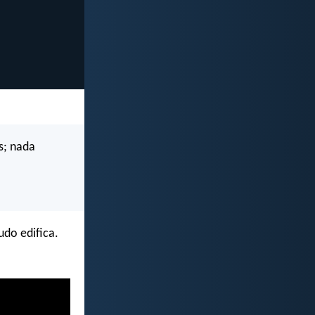
s; nada
do edifica.