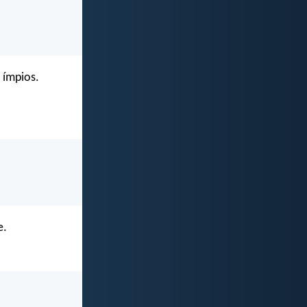
 ímpios.
e.