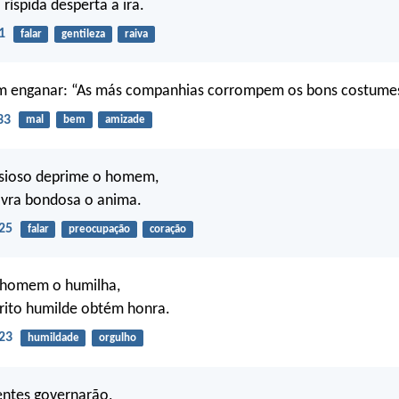
ríspida desperta a ira.
1
falar
gentileza
raiva
m enganar: “As más companhias corrompem os bons costumes
33
mal
bem
amizade
sioso deprime o homem,
vra bondosa o anima.
25
falar
preocupação
coração
 homem o humilha,
rito humilde obtém honra.
23
humildade
orgulho
entes governarão,