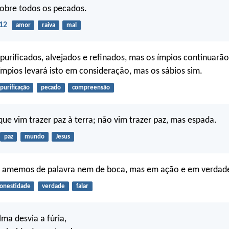
obre todos os pecados.
12
amor
raiva
mal
purificados, alvejados e refinados, mas os ímpios continuarão
pios levará isto em consideração, mas os sábios sim.
purificação
pecado
compreensão
e vim trazer paz à terra; não vim trazer paz, mas espada.
paz
mundo
Jesus
ão amemos de palavra nem de boca, mas em ação e em verdad
onestidade
verdade
falar
lma desvia a fúria,