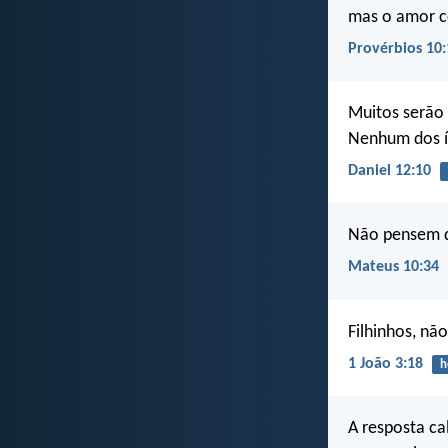
mas o amor c
Provérbios 10:
Muitos serão 
Nenhum dos ím
Daniel 12:10
Não pensem qu
Mateus 10:34
Filhinhos, n
1 João 3:18
h
A resposta ca