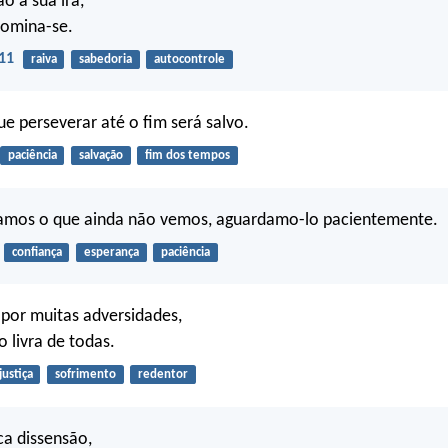
o à sua ira,
domina-se.
11
raiva
sabedoria
autocontrole
e perseverar até o fim será salvo.
paciência
salvação
fim dos tempos
amos o que ainda não vemos, aguardamo-lo pacientemente.
confiança
esperança
paciência
 por muitas adversidades,
o livra de todas.
justiça
sofrimento
redentor
a dissensão,