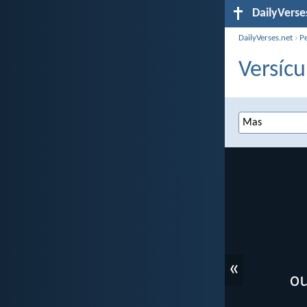
DailyVerse
DailyVerses.net
›
P
Versícu
«