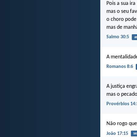
Pois a sua ira
mas o seu fav
o choro pode 
mas de manhã
Salmo 30:5
a
A mentalidade
Romanos 8:6
A justiça eng
mas o pecado
Provérbios 14:
Não rogo que 
João 17:15
se