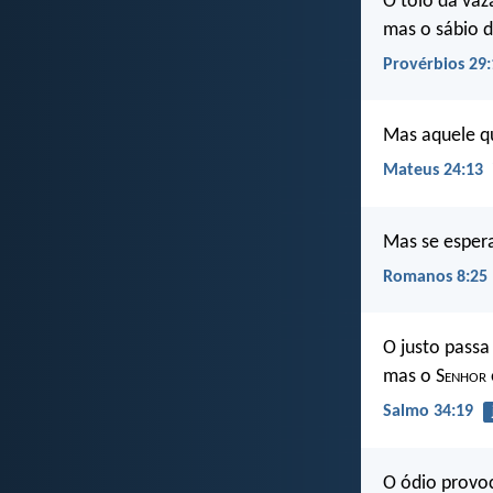
O tolo dá vazã
mas o sábio 
Provérbios 29:
Mas aquele qu
Mateus 24:13
Mas se esper
Romanos 8:25
O justo passa
mas o S
enhor
Salmo 34:19
O ódio provoc