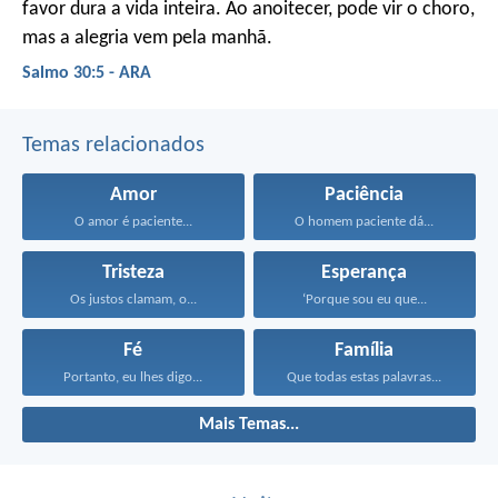
favor dura a vida inteira.
Ao anoitecer, pode vir o choro,
mas a alegria vem pela manhã.
Salmo 30:5 - ARA
Temas relacionados
Amor
Paciência
O amor é paciente...
O homem paciente dá...
Tristeza
Esperança
Os justos clamam, o...
‘Porque sou eu que...
Fé
Família
Portanto, eu lhes digo...
Que todas estas palavras...
Mais Temas...