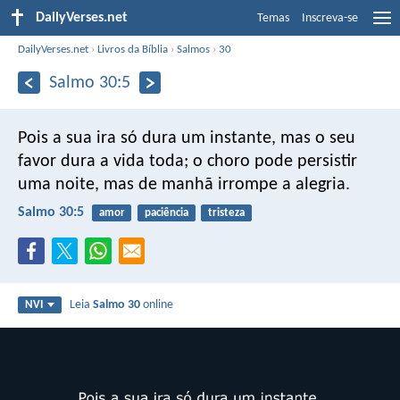
DailyVerses.net
Temas
Inscreva-se
DailyVerses.net
›
Livros da Bíblia
›
Salmos
›
30
Salmo 30:5
Pois a sua ira só dura um instante,
mas o seu
favor dura a vida toda;
o choro pode persistir
uma noite,
mas de manhã irrompe a alegria.
Salmo 30:5
amor
paciência
tristeza
Leia
Salmo 30
online
NVI