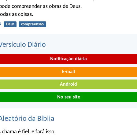
ode compreender as obras de Deus,
todas as coisas.
5
Deus
compreensão
ersículo Diário
Notificação diária
E-mail
Android
No seu site
Aleatório da Bíblia
chama é fiel, e fará isso.