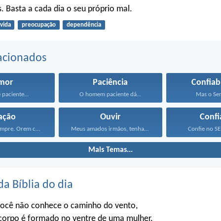
 Basta a cada dia o seu próprio mal.
vida
preocupação
dependência
acionados
mor
Paciência
Confiab
 paciente...
O homem paciente dá...
Mas o Sen
ação
Ouvir
Confi
Alegrem-se sempre. Orem continuamente...
Meus amados irmãos, tenham...
Confie no S
Mais Temas...
da Bíblia do dia
ocê não conhece o caminho do vento,
orpo é formado no ventre de uma mulher,