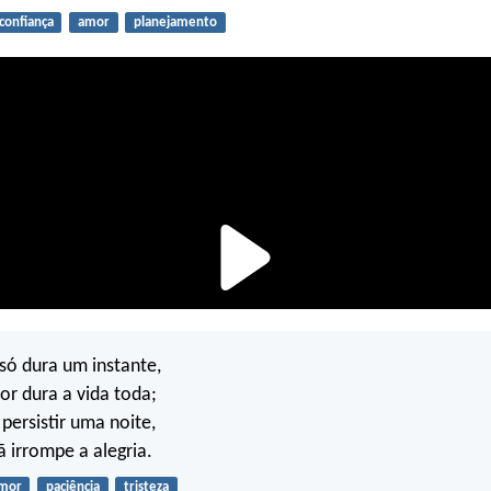
confiança
amor
planejamento
 só dura um instante,
or dura a vida toda;
persistir uma noite,
 irrompe a alegria.
mor
paciência
tristeza