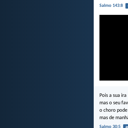
Salmo 143:8
Pois a sua ira
mas o seu fav
o choro pode 
mas de manhã
Salmo 30:5
a