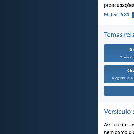
preocupações.
Mateus 6:34
Temas rel
A
O amor é
Or
Versículo 
Assim como v
nem como o c