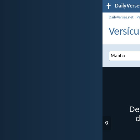
DailyVerse
DailyVerses.net
›
P
Versícu
«