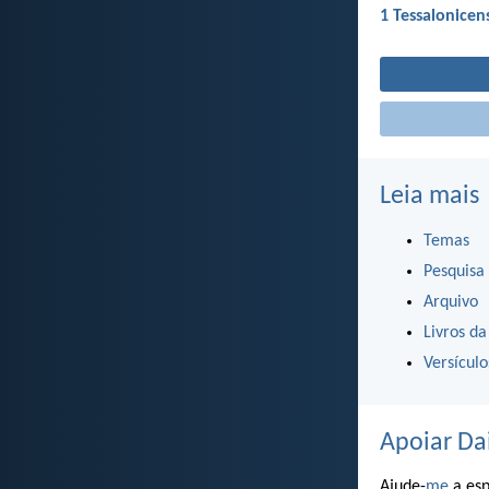
1 Tessalonicen
Leia mais
Temas
Pesquisa
Arquivo
Livros da
Versícul
Apoiar Da
Ajude-
me
a esp