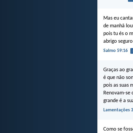
Mas eu cantar
de manhã louv
pois tu és o m
abrigo seguro
Salmo 59:16
Graças ao gr
é que não so
pois as suas 
Renovam-se 
grande é a su
Lamentações 3
Como se fos