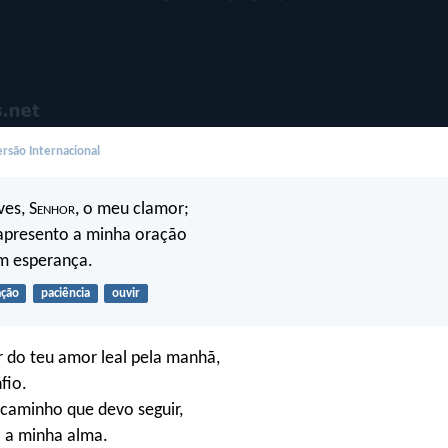
rsão Internacional
es, S
enhor
, o meu clamor;
apresento a minha oração
m esperança.
ação
paciência
ouvir
 do teu amor leal pela manhã,
fio.
caminho que devo seguir,
vo a minha alma.