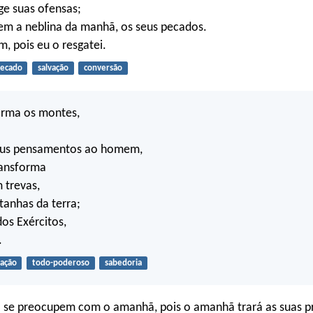
nge suas ofensas;
em a neblina da manhã, os seus pecados.
m, pois eu o resgatei.
ecado
salvação
conversão
orma os montes,
seus pensamentos ao homem,
ransforma
 trevas,
tanhas da terra;
dos Exércitos,
.
iação
todo-poderoso
sabedoria
o se preocupem com o amanhã, pois o amanhã trará as suas p