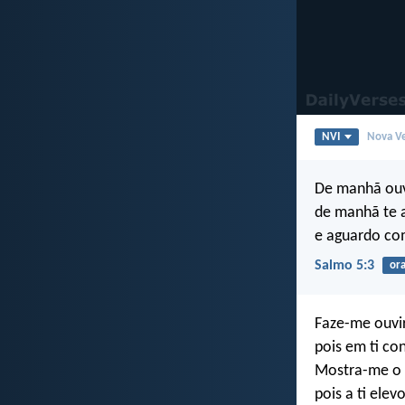
NVI
Nova Ve
De manhã ouv
de manhã te 
e aguardo co
Salmo 5:3
or
Faze-me ouvir
pois em ti con
Mostra-me o 
pois a ti ele