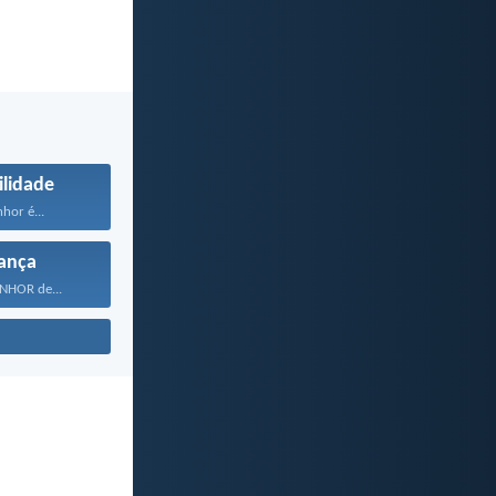
ilidade
hor é...
ança
ENHOR de...