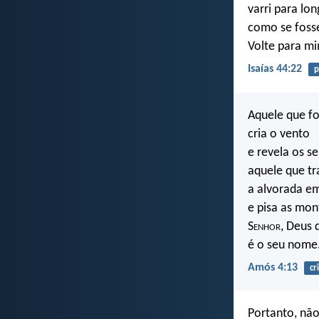
varri para lo
como se foss
Volte para mi
Isaías 44:22
p
Aquele que f
cria o vento
e revela os 
aquele que t
a alvorada em
e pisa as mon
S
enhor
, Deus 
é o seu nome
Amós 4:13
cr
Portanto, nã