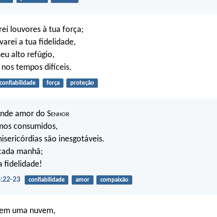
ei louvores à tua força;
arei a tua fidelidade,
eu alto refúgio,
 nos tempos difíceis.
confiabilidade
força
proteção
ande amor do S
enhor
mos consumidos,
misericórdias são inesgotáveis.
cada manhã;
a fidelidade!
:22-23
confiabilidade
amor
compaixão
sem uma nuvem,