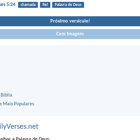
ses 5:24
chamada
fiel
Palavra de Deus
Próximo versículo!
Com imagem
 Bíblia
os Mais Populares
ilyVerses.net
alhar a Palavra de Deus: