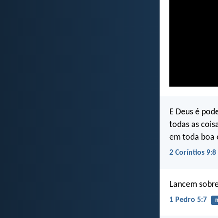
E Deus é pode
todas as cois
em toda boa 
2 Coríntios 9:8
Lancem sobre 
1 Pedro 5:7