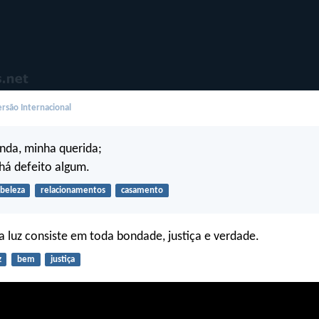
rsão Internacional
inda, minha querida;
há defeito algum.
beleza
relacionamentos
casamento
da luz consiste em toda bondade, justiça e verdade.
z
bem
justiça