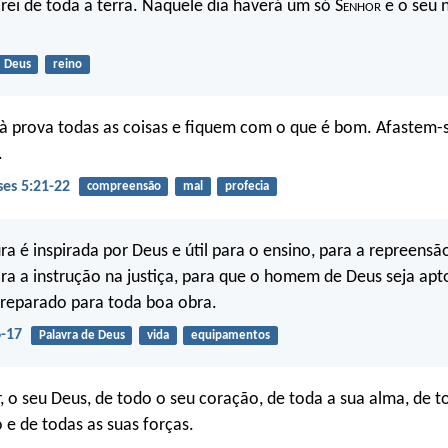
rei de toda a terra. Naquele dia haverá um só S
enhor
e o seu 
Deus
reino
 prova todas as coisas e fiquem com o que é bom. Afastem-
.
ses 5:21-22
compreensão
mal
profecia
ra é inspirada por Deus e útil para o ensino, para a repreensã
ra a instrução na justiça, para que o homem de Deus seja apt
reparado para toda boa obra.
6-17
Palavra de Deus
vida
equipamentos
 o seu Deus, de todo o seu coração, de toda a sua alma, de t
e de todas as suas forças.