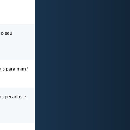
 o seu
ais para mim?
sos pecados e