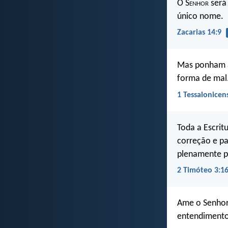
O S
enhor
será 
único nome.
Zacarias 14:9
Mas ponham à
forma de mal
1 Tessalonicen
Toda a Escritu
correção e pa
plenamente p
2 Timóteo 3:1
Ame o Senhor,
entendimento 