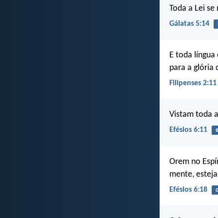
Toda a Lei s
Gálatas 5:14
E toda língua
para a glória 
Filipenses 2:11
Vistam toda a
Efésios 6:11
Orem no Espír
mente, esteja
Efésios 6:18