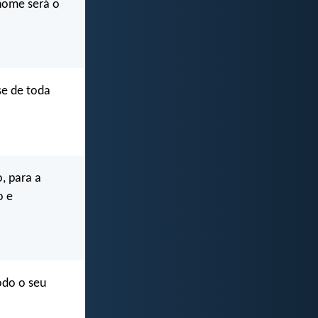
nome será o
se de toda
o, para a
o e
odo o seu