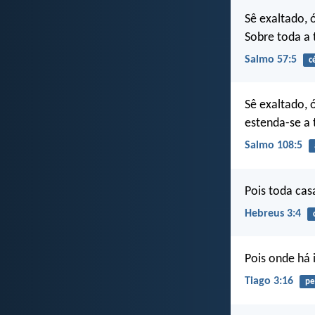
Sê exaltado, 
Sobre toda a t
Salmo 57:5
c
Sê exaltado, 
estenda-se a 
Salmo 108:5
Pois toda cas
Hebreus 3:4
Pois onde há 
Tiago 3:16
pe