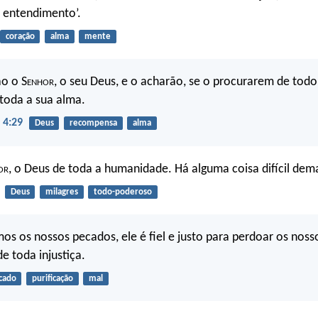
 entendimento’.
coração
alma
mente
ão o S
enhor
, o seu Deus, e o acharão, se o procurarem de todo
toda a sua alma.
 4:29
Deus
recompensa
alma
or
, o Deus de toda a humanidade. Há alguma coisa difícil dem
Deus
milagres
todo-poderoso
os os nossos pecados, ele é fiel e justo para perdoar os nos
de toda injustiça.
cado
purificação
mal