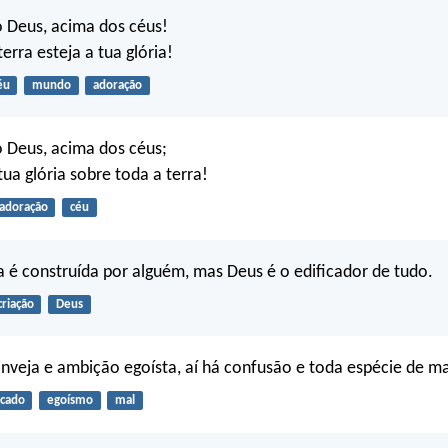
ó Deus, acima dos céus!
erra esteja a tua glória!
éu
mundo
adoração
ó Deus, acima dos céus;
tua glória sobre toda a terra!
adoração
céu
a é construída por alguém, mas Deus é o edificador de tudo.
criação
Deus
inveja e ambição egoísta, aí há confusão e toda espécie de ma
cado
egoísmo
mal