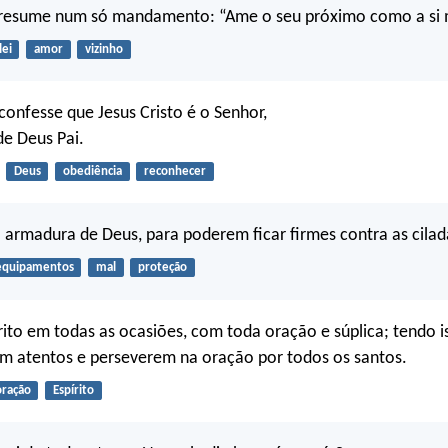
e resume num só mandamento: “Ame o seu próximo como a si
lei
amor
vizinho
 confesse que Jesus Cristo é o Senhor,
de Deus Pai.
Deus
obediência
reconhecer
 armadura de Deus, para poderem ficar firmes contra as cilad
equipamentos
mal
proteção
ito em todas as ocasiões, com toda oração e súplica; tendo 
m atentos e perseverem na oração por todos os santos.
oração
Espírito