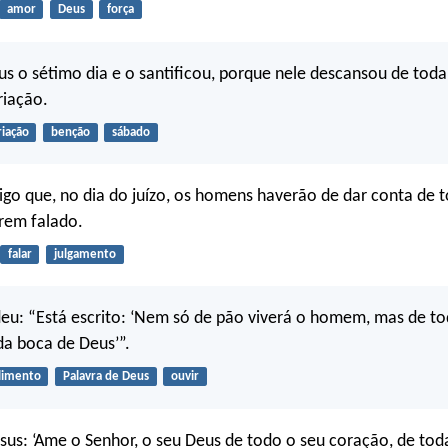
amor
Deus
força
 o sétimo dia e o santificou, porque nele descansou de toda
riação.
riação
benção
sábado
igo que, no dia do juízo, os homens haverão de dar conta de 
erem falado.
falar
julgamento
eu: “Está escrito: ‘Nem só de pão viverá o homem, mas de to
a boca de Deus’”.
limento
Palavra de Deus
ouvir
us: ‘Ame o Senhor, o seu Deus de todo o seu coração, de tod