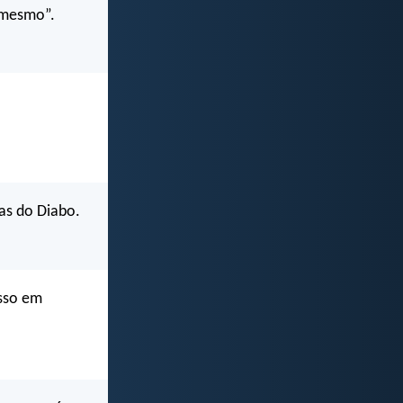
 mesmo”.
as do Diabo.
isso em