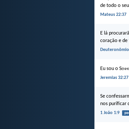
de todo o seu
Mateus 22:37
E lá procurar
coração e de 
Deuteronômio
Eu sou o S
enh
Jeremias 32:27
Se confessarm
nos purificar 
1 João 1:9
pe