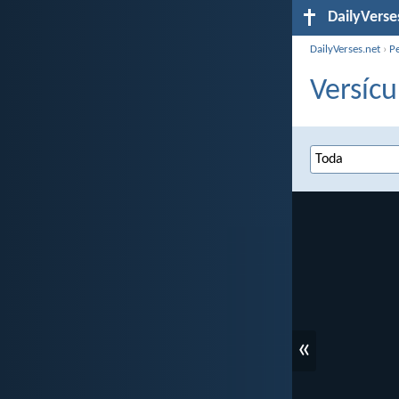
DailyVerse
DailyVerses.net
›
P
Versícu
«