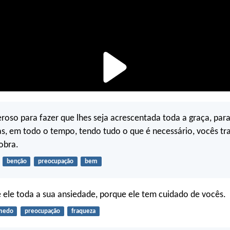
roso para fazer que lhes seja acrescentada toda a graça, par
as, em todo o tempo, tendo tudo o que é necessário, vocês t
obra.
benção
preocupação
bem
ele toda a sua ansiedade, porque ele tem cuidado de vocês.
medo
preocupação
fraqueza