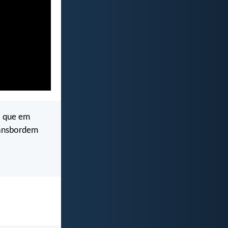
a que em
ransbordem