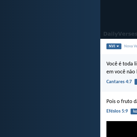
NVI
Nova Ve
Você é toda l
em você não 
Cantares 4:7
Pois o fruto 
Efésios 5:9
lu