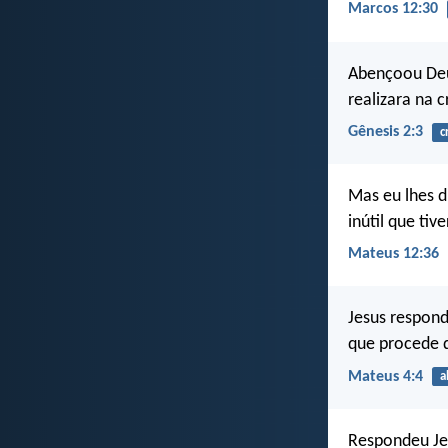
Marcos 12:30
Abençoou Deus
realizara na c
Gênesis 2:3
c
Mas eu lhes d
inútil que tiv
Mateus 12:36
Jesus respond
que procede d
Mateus 4:4
a
Respondeu Jes