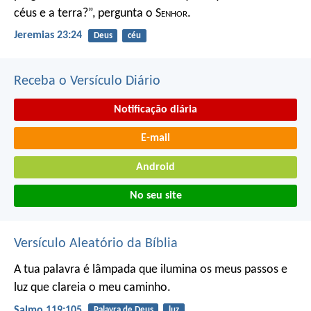
céus e a terra?”,
pergunta o S
enhor
.
Jeremias 23:24
Deus
céu
Receba o Versículo Diário
Notificação diária
E-mail
Android
No seu site
Versículo Aleatório da Bíblia
A tua palavra é lâmpada que ilumina os meus passos
e
luz que clareia o meu caminho.
Salmo 119:105
Palavra de Deus
luz