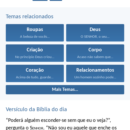
Temas relacionados
Roupas
Deus
A beleza de vocês...
O SENHOR, o seu...
Criação
Corpo
No princípio Deus criou...
Acaso não sabem que...
Coração
Relacionamentos
Acima de tudo, guarde...
Um homem sozinho pode...
Mais Temas...
Versículo da Bíblia do dia
“Poderá alguém esconder-se
sem que eu o veja?”,
pergunta o S
enhor
.
“Não sou eu aquele que enche os