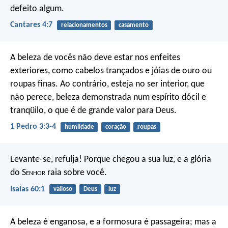
defeito algum.
Cantares 4:7
relacionamentos
casamento
A beleza de vocês não deve estar nos enfeites
exteriores, como cabelos trançados e jóias de ouro ou
roupas finas. Ao contrário, esteja no ser interior, que
não perece, beleza demonstrada num espírito dócil e
tranqüilo, o que é de grande valor para Deus.
1 Pedro 3:3-4
humildade
coração
roupas
Levante-se, refulja! Porque chegou a sua luz,
e a glória
do S
enhor
raia sobre você.
Isaías 60:1
valioso
Deus
luz
A beleza é enganosa, e a formosura é passageira;
mas a