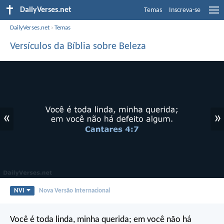
DailyVerses.net
Temas
Inscreva-se
DailyVerses.net
›
Temas
Versículos da Bíblia sobre Beleza
«
»
NVI
Nova Versão Internacional
Você é toda linda, minha querida;
em você não há