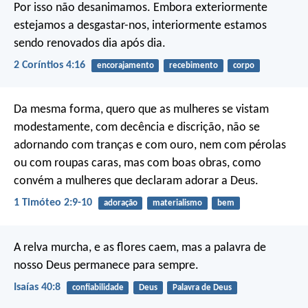
Por isso não desanimamos. Embora exteriormente
estejamos a desgastar-nos, interiormente estamos
sendo renovados dia após dia.
2 Coríntios 4:16
encorajamento
recebimento
corpo
Da mesma forma, quero que as mulheres se vistam
modestamente, com decência e discrição, não se
adornando com tranças e com ouro, nem com pérolas
ou com roupas caras, mas com boas obras, como
convém a mulheres que declaram adorar a Deus.
1 Timóteo 2:9-10
adoração
materialismo
bem
A relva murcha, e as flores caem,
mas a palavra de
nosso Deus permanece para sempre.
Isaías 40:8
confiabilidade
Deus
Palavra de Deus