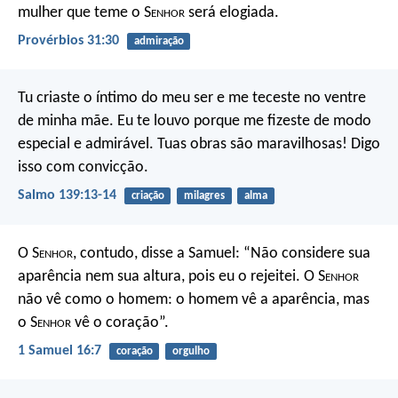
mulher que teme o S
enhor
será elogiada.
Provérbios 31:30
admiração
Tu criaste o íntimo do meu ser
e me teceste no ventre
de minha mãe.
Eu te louvo porque me fizeste de modo
especial e admirável.
Tuas obras são maravilhosas!
Digo
isso com convicção.
Salmo 139:13-14
criação
milagres
alma
O S
enhor
, contudo, disse a Samuel: “Não considere sua
aparência nem sua altura, pois eu o rejeitei. O S
enhor
não vê como o homem: o homem vê a aparência, mas
o S
enhor
vê o coração”.
1 Samuel 16:7
coração
orgulho