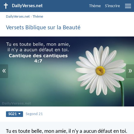
DailyVerses.net
Thème
S'inscrire
DailyVerses.net
›
Thème
Versets Biblique sur la Beauté
«
»
SG21
Segond 21
Tu es toute belle, mon amie,
il n'y a aucun défaut en toi.